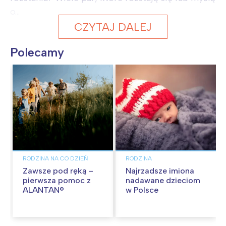
o...
CZYTAJ DALEJ
Polecamy
RODZINA NA CO DZIEŃ
RODZINA
Zawsze pod ręką –
Najrzadsze imiona
pierwsza pomoc z
nadawane dzieciom
ALANTAN®
w Polsce