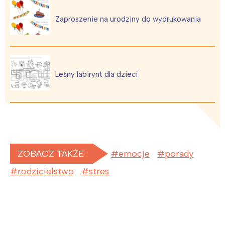
Zaproszenie na urodziny do wydrukowania
Leśny labirynt dla dzieci
ZOBACZ TAKŻE:
emocje
porady
rodzicielstwo
stres