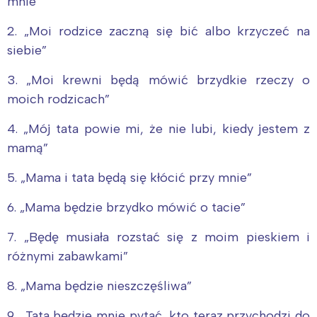
mnie”
2. „Moi rodzice zaczną się bić albo krzyczeć na
Interesują mnie wydarzenia z
siebie”
tego regionu:
3. „Moi krewni będą mówić brzydkie rzeczy o
moich rodzicach”
Warszawa
Śląsk
4. „Mój tata powie mi, że nie lubi, kiedy jestem z
Łódź
Kraków
mamą”
Trójmiasto
Południe
Poznań
Północ
5. „Mama i tata będą się kłócić przy mnie”
Wrocław
Wszystkie
6. „Mama będzie brzydko mówić o tacie”
7. „Będę musiała rozstać się z moim pieskiem i
Wybieram
różnymi zabawkami”
8. „Mama będzie nieszczęśliwa”
9. „Tata będzie mnie pytać, kto teraz przychodzi do