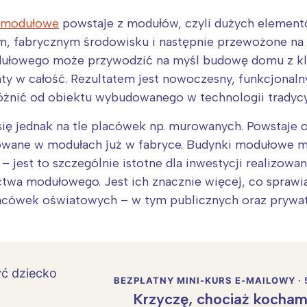
e modułowe
powstaje z modułów, czyli dużych element
 fabrycznym środowisku i następnie przewożone na p
ułowego może przywodzić na myśl budowę domu z klo
y w całość. Rezultatem jest nowoczesny, funkcjonalny
różnić od obiektu wybudowanego w technologii tradycy
ię jednak na tle placówek np. murowanych. Powstaje 
towane w modułach już w fabryce. Budynki modułowe
 – jest to szczególnie istotne dla inwestycji realizow
twa modułowego. Jest ich znacznie więcej, co sprawia,
acówek oświatowych – w tym publicznych oraz prywat
BEZPŁATNY MINI-KURS E-MAILOWY · 
Krzyczę, chociaż kocham