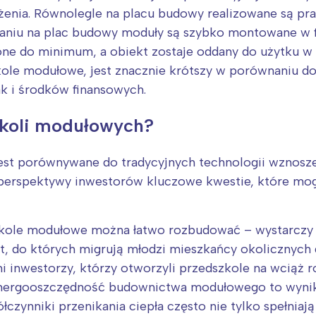
rójmiasto
Południe
ażenia. Równolegle na placu budowy realizowane są p
oznań
Północ
aniu na plac budowy moduły są szybko montowane w f
rocław
Wszystkie
e do minimum, a obiekt zostaje oddany do użytku w o
ole modułowe, jest znacznie krótszy w porównaniu do 
Wybieram
k i środków finansowych.
szkoli modułowych?
st porównywane do tradycyjnych technologii wznosz
erspektywy inwestorów kluczowe kwestie, które mo
kole modułowe można łatwo rozbudować – wystarczy „
ast, do których migrują młodzi mieszkańcy okolicznyc
 inwestorzy, którzy otworzyli przedszkole na wciąż ro
. Energooszczędność budownictwa modułowego to wyni
czynniki przenikania ciepła często nie tylko spełniają