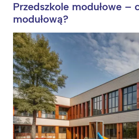
Przedszkole modułowe – c
modułową?
Wiosenny koncert ptaków na płocie
Kwitnąca wiśn