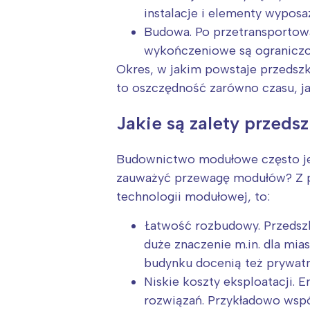
T
instalacje i elementy wypos
P
Budowa. Po przetransportow
W
wykończeniowe są ograniczon
Okres, w jakim powstaje przedszk
to oszczędność zarówno czasu, ja
Jakie są zalety przed
Budownictwo modułowe często je
zauważyć przewagę modułów? Z p
technologii modułowej, to:
Łatwość rozbudowy. Przedsz
duże znaczenie m.in. dla mi
budynku docenią też prywatni
Niskie koszty eksploatacji
rozwiązań. Przykładowo współ