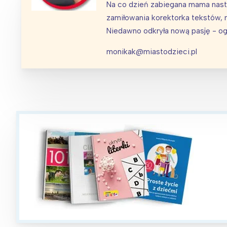
Na co dzień zabiegana mama nasto
zamiłowania korektorka tekstów, m
Niedawno odkryła nową pasję - ogr
monikak@miastodzieci.pl