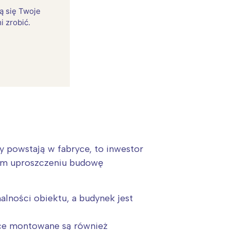
rą się Twoje
i zrobić.
 powstają w fabryce, to inwestor
żym uproszczeniu budowę
:
alności obiektu, a budynek jest
ryce montowane są również