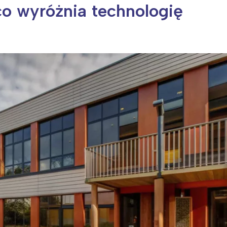
o wyróżnia technologię
ia i jej płatki
Pszczoła i kwitnący ul