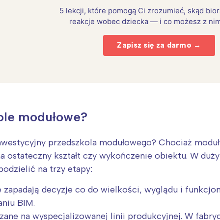
5 lekcji, które pomogą Ci zrozumieć, skąd bio
reakcje wobec dziecka — i co możesz z nim
Zapisz się za darmo →
kole modułowe?
inwestycyjny przedszkola modułowego? Chociaż moduły
na ostateczny kształt czy wykończenie obiektu. W du
Interesują mnie wydarzenia z tego regionu
dzielić na trzy etapy:
 zapadają decyzje co do wielkości, wyglądu i funkcjon
arszawa
Śląsk
niu BIM.
ódź
Kraków
zane na wyspecjalizowanej linii produkcyjnej. W fab