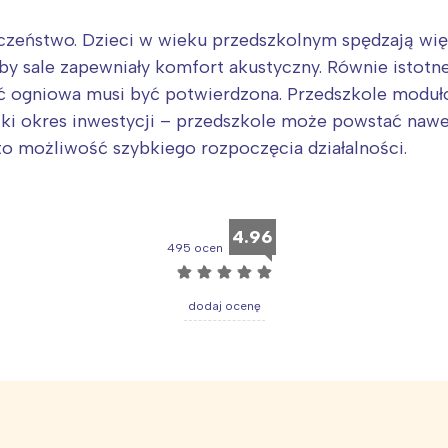
czeństwo. Dzieci w wieku przedszkolnym spędzają wię
by sale zapewniały komfort akustyczny. Równie istotne
ć ogniowa musi być potwierdzona. Przedszkole moduło
i okres inwestycji – przedszkole może powstać nawet
o możliwość szybkiego rozpoczęcia działalności.
4.96
495 ocen
☆
☆
☆
☆
☆
dodaj ocenę