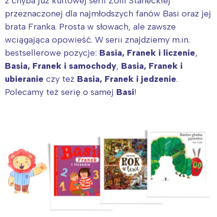
z chyba już kultowej serii Zofii Staneckiej
Trójmiasto
Południe
przeznaczonej dla najmłodszych fanów Basi oraz jej
Poznań
Północ
brata Franka. Prosta w słowach, ale zawsze
Wrocław
Wszystkie
wciągająca opowieść. W serii znajdziemy m.in.
bestsellerowe pozycje:
Basia, Franek i liczenie
,
Basia, Franek i samochody
,
Basia, Franek i
Wybieram
ubieranie
czy też
Basia, Franek i jedzenie
.
Polecamy też serię o samej
Basi
!