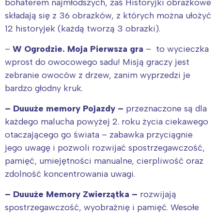
bohaterem najmłodszych, zaś Historyjki obrazkowe
składają się z 36 obrazków, z których można ułożyć
12 historyjek (każdą tworzą 3 obrazki).
–
W Ogrodzie. Moja Pierwsza gra
– to wycieczka
wprost do owocowego sadu! Misją graczy jest
zebranie owoców z drzew, zanim wyprzedzi je
bardzo głodny kruk.
– Duuuże memory Pojazdy –
przeznaczone są dla
każdego malucha powyżej 2. roku życia ciekawego
otaczającego go świata – zabawka przyciągnie
jego uwagę i pozwoli rozwijać spostrzegawczość,
pamięć, umiejętności manualne, cierpliwość oraz
zdolność koncentrowania uwagi.
– Duuuże Memory Zwierzątka –
rozwijają
spostrzegawczość, wyobraźnię i pamięć. Wesołe