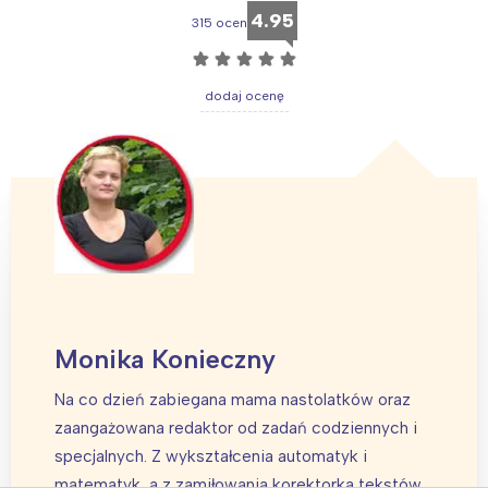
4.95
315 ocen
☆
☆
☆
☆
☆
dodaj ocenę
Monika Konieczny
Na co dzień zabiegana mama nastolatków oraz
zaangażowana redaktor od zadań codziennych i
specjalnych. Z wykształcenia automatyk i
matematyk, a z zamiłowania korektorka tekstów,