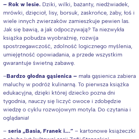
– Rok w lesie.
Dziki, wilki, bażanty, niedźwiadek,
mrówki, dzięcioł, lisy, borsuk, zaskrońce, żaby, łoś i
wiele innych zwierzaków zamieszkuje pewien las.
Jak się bawią, a jak odpoczywają? Ta niezwykła
książka pobudza wyobraźnię, rozwija
spostrzegawczość, zdolność logicznego myślenia,
umiejętność opowiadania, a przede wszystkim
gwarantuje świetną zabawę.
–
Bardzo głodna gąsienica –
mała gąsienica zabiera
maluchy w podróż kulinarną. To pierwsza książka
edukacyjna, dzięki której dziecko pozna dni
Interesują mnie wydarzenia z
tygodnia, nauczy się liczyć owoce i zdobędzie
tego regionu:
wiedzę o cyklu rozwojowym motyla. Do czytania i
oglądania!
Warszawa
Śląsk
–
seria „Basia, Franek i….”
– kartonowe książeczki
Łódź
Kraków