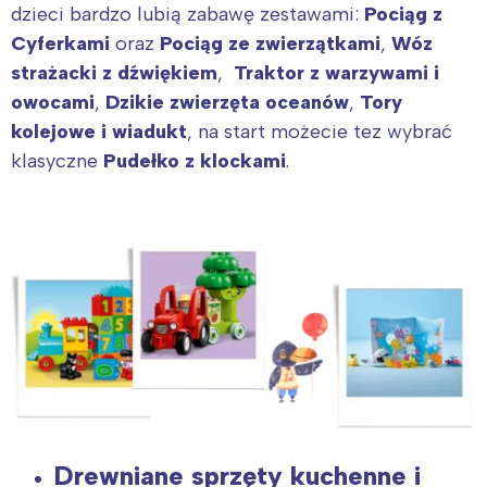
dzieci bardzo lubią zabawę zestawami:
Pociąg z
Cyferkami
oraz
Pociąg ze zwierzątkami
,
Wóz
strażacki z dźwiękiem
,
Traktor z warzywami i
owocami
,
Dzikie zwierzęta oceanów
,
Tory
kolejowe i wiadukt
, na start możecie tez wybrać
klasyczne
Pudełko z klockami
.
Drewniane sprzęty kuchenne i