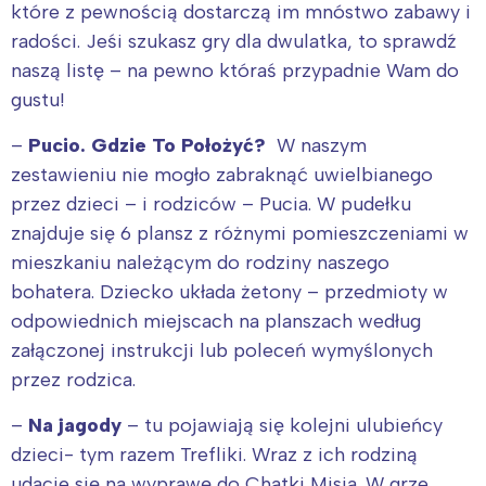
które z pewnością dostarczą im mnóstwo zabawy i
radości. Jeśi szukasz gry dla dwulatka, to sprawdź
naszą listę – na pewno któraś przypadnie Wam do
gustu!
–
Pucio. Gdzie To Położyć?
W naszym
zestawieniu nie mogło zabraknąć uwielbianego
przez dzieci – i rodziców – Pucia. W pudełku
znajduje się 6 plansz z różnymi pomieszczeniami w
mieszkaniu należącym do rodziny naszego
bohatera. Dziecko układa żetony – przedmioty w
odpowiednich miejscach na planszach według
załączonej instrukcji lub poleceń wymyślonych
przez rodzica.
–
Na jagody
– tu pojawiają się kolejni ulubieńcy
dzieci- tym razem Trefliki. Wraz z ich rodziną
udacie się na wyprawę do Chatki Misia. W grze