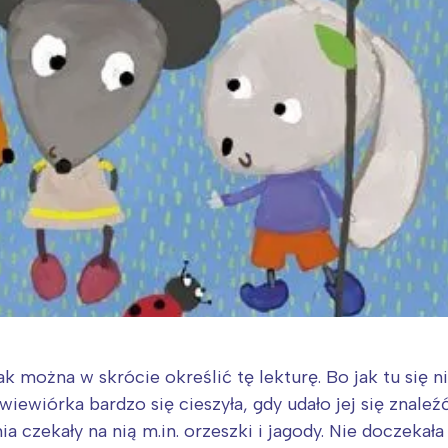
k można w skrócie określić tę lekturę. Bo jak tu się n
iewiórka bardzo się cieszyła, gdy udało jej się znaleźć
 czekały na nią m.in. orzeszki i jagody. Nie doczekała 