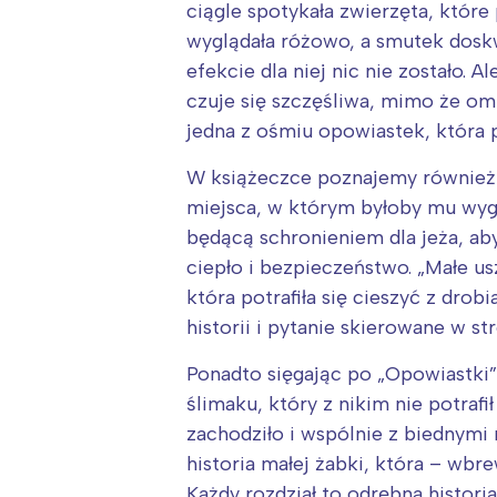
ciągle spotykała zwierzęta, które
wyglądała różowo, a smutek doskwi
efekcie dla niej nic nie zostało. 
czuje się szczęśliwa, mimo że omi
jedna z ośmiu opowiastek, która
W książeczce poznajemy również k
miejsca, w którym byłoby mu wygodn
będącą schronieniem dla jeża, ab
ciepło i bezpieczeństwo. „Małe u
która potrafiła się cieszyć z dro
historii i pytanie skierowane w s
Ponadto sięgając po „Opowiastki”
ślimaku, który z nikim nie potrafi
zachodziło i wspólnie z biednymi 
historia małej żabki, która – wb
Każdy rozdział to odrębna histor