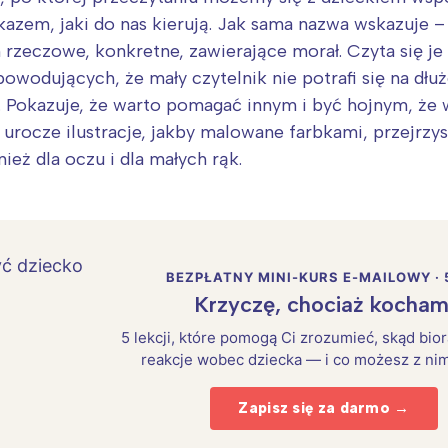
zem, jaki do nas kierują. Jak sama nazwa wskazuje – 
 rzeczowe, konkretne, zawierające morał. Czyta się je
owodujących, że mały czytelnik nie potrafi się na dłuż
i. Pokazuje, że warto pomagać innym i być hojnym, że
urocze ilustracje, jakby malowane farbkami, przejrzyste
nież dla oczu i dla małych rąk.
Interesują mnie wydarzenia z tego regionu
BEZPŁATNY MINI-KURS E-MAILOWY · 
Krzyczę, chociaż kocham
arszawa
Śląsk
ódź
Kraków
5 lekcji, które pomogą Ci zrozumieć, skąd bio
reakcje wobec dziecka — i co możesz z nim
rójmiasto
Południe
oznań
Północ
Zapisz się za darmo →
rocław
Wszystkie