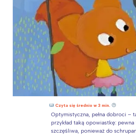
Czyta się średnio w 3 min.
Optymistyczna, pełna dobroci – ta
przykład taką opowiastkę: pewna w
szczęśliwa, ponieważ do schrupania