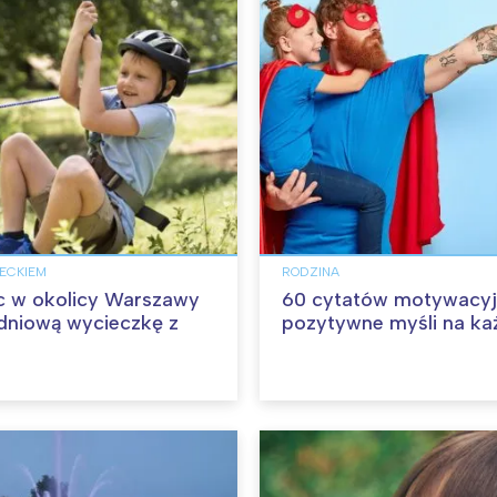
IECKIEM
RODZINA
c w okolicy Warszawy
60 cytatów motywacyj
dniową wycieczkę z
pozytywne myśli na ka