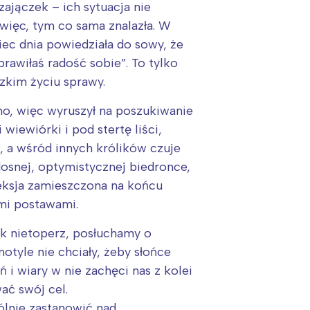
ajączek – ich sytuacja nie
 więc, tym co sama znalazła. W
niec dnia powiedziała do sowy, że
prawiłaś radość sobie”. To tylko
zkim życiu sprawy.
no, więc wyruszył na poszukiwanie
wiewiórki i pod stertę liści,
, a wśród innych królików czuje
dosnej, optymistycznej biedronce,
fleksja zamieszczona na końcu
ymi postawami.
ak nietoperz, posłuchamy o
motyle nie chciały, żeby słońce
 i wiary w nie zachęci nas z kolei
ać swój cel.
ólnie zastanowić nad