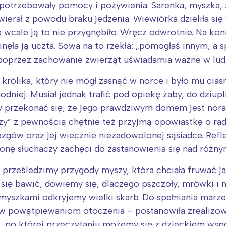
 potrzebowały pomocy i pożywienia. Sarenka, myszka, z
erał z powodu braku jedzenia. Wiewiórka dzieliła się
Ale wcale ją to nie przygnębiło. Wręcz odwrotnie. Na ko
nęła ją uczta. Sowa na to rzekła: „pomogłaś innym, a s
 poprzez zachowanie zwierząt uświadamia ważne w lud
rólika, który nie mógł zasnąć w norce i było mu cias
iej. Musiał jednak trafić pod opiekę żaby, do dziupli 
y przekonać się, że jego prawdziwym domem jest nora
szy” z pewnością chętnie też przyjmą opowiastkę o ra
biazgów oraz jej wiecznie niezadowolonej sąsiadce. Re
tronę słuchaczy zachęci do zastanowienia się nad różn
 prześledzimy przygody myszy, która chciała fruwać j
ł się bawić, dowiemy się, dlaczego pszczoły, mrówki i 
myszkami odkryjemy wielki skarb. Do spełniania marzeń
rew powątpiewaniom otoczenia – postanowiła zrealizow
ia, po której przeczytaniu możemy się z dzieckiem wsp