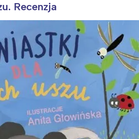
zu. Recenzja
ia i jej płatki
Pszczoła i kwitnący ul