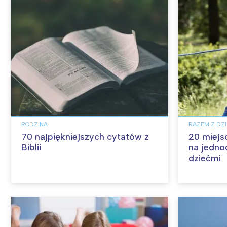
RODZINA
RAZEM Z DZ
70 najpiękniejszych cytatów z
20 miejs
Biblii
na jedno
dziećmi