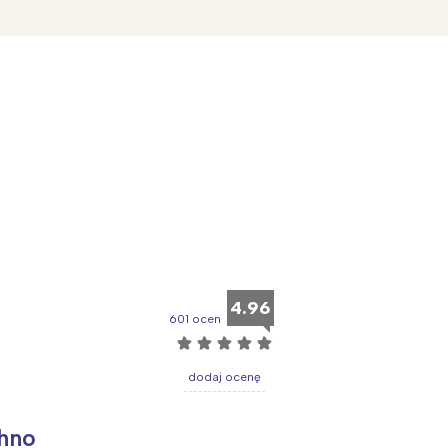
Wybieram
4.96
601 ocen
☆
☆
☆
☆
☆
dodaj ocenę
chno