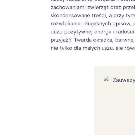
zachowaniami zwierząt oraz przeka
skondensowane treści, a przy tym
rozwlekania, długaśnych opisów, p
dużo pozytywnej energii i radośc
przyjaźń. Twarda okładka, barwne, 
nie tylko dla małych uszu, ale rów
W
Ł
T
P
W