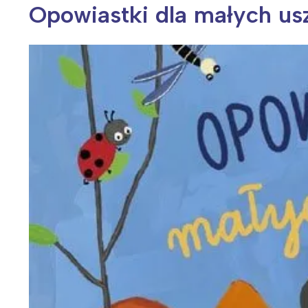
Opowiastki dla małych us
Wiosenny koncert ptaków na płocie
Kwitnąca wiśn