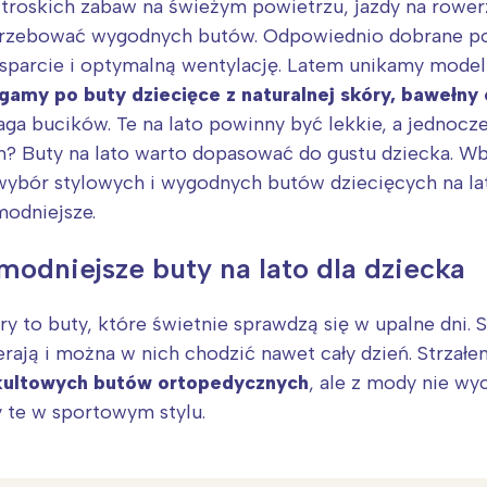
ztroskich zabaw na świeżym powietrzu, jazdy na rower
otrzebować wygodnych butów. Odpowiednio dobrane po
sparcie i optymalną wentylację. Latem unikamy modeli
gamy po buty dziecięce z naturalnej skóry, bawełny
a bucików. Te na lato powinny być lekkie, a jednocz
m? Buty na lato warto dopasować do gustu dziecka. W
ybór stylowych i wygodnych butów dziecięcych na lat
modniejsze.
modniejsze buty na lato dla dziecka
óry to buty, które świetnie sprawdzą się w upalne dni.
erają i można w nich chodzić nawet cały dzień. Strzał
 kultowych butów ortopedycznych
, ale z mody nie wy
 te w sportowym stylu.