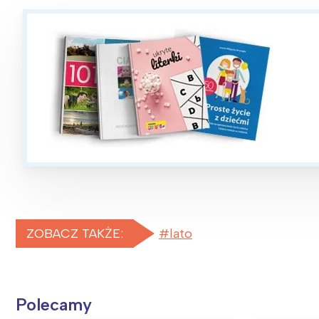
ZOBACZ TAKŻE:
lato
Polecamy