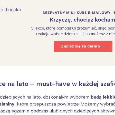
BEZPŁATNY MINI-KURS E-MAILOWY · 
Krzyczę, chociaż kocham
5 lekcji, które pomogą Ci zrozumieć, skąd bio
reakcje wobec dziecka — i co możesz z nim
Zapisz się za darmo →
Interesują mnie wydarzenia z tego regionu
arszawa
Śląsk
e na lato – must-have w każdej szafi
ódź
Kraków
rójmiasto
Południe
 dziecięcych na lato, doskonałym wyborem będą
lekki
oznań
Północ
zianiny
, która przepuszcza powietrze. Możemy wybra
rocław
Wszystkie
zdadzą egzamin podczas ulubionych dziecięcych aktywn