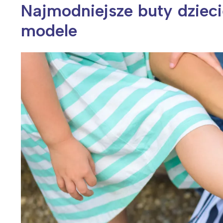
Najmodniejsze buty dziecię
modele
Wiosenny koncert ptaków na płocie
Kwitnąca wiśn