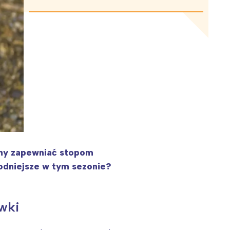
inny zapewniać stopom
modniejsze w tym sezonie?
wki