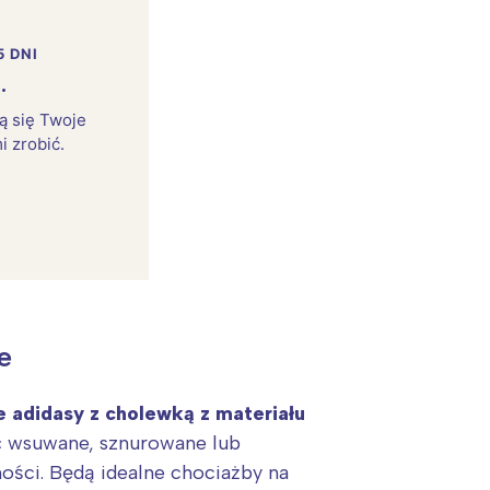
5 DNI
.
rą się Twoje
i zrobić.
:
e
e adidasy z cholewką z materiału
ć wsuwane, sznurowane lub
ości. Będą idealne chociażby na