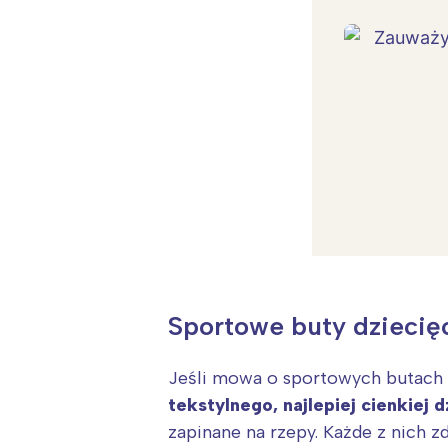
W
Sportowe buty dziecięc
Ł
T
Jeśli mowa o sportowych butach
P
tekstylnego, najlepiej cienkiej d
W
zapinane na rzepy. Każde z nich 