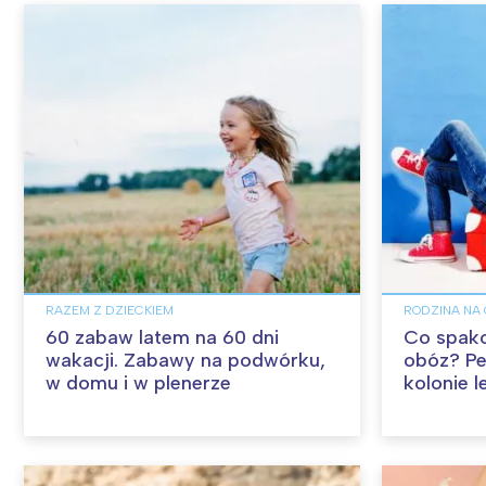
RAZEM Z DZIECKIEM
RODZINA NA 
60 zabaw latem na 60 dni
Co spako
wakacji. Zabawy na podwórku,
obóz? Peł
w domu i w plenerze
kolonie l