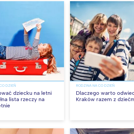
CO DZIEŃ
RODZINA NA CO DZIEŃ
wać dziecku na letni
Dlaczego warto odwied
na lista rzeczy na
Kraków razem z dzieć
etnie