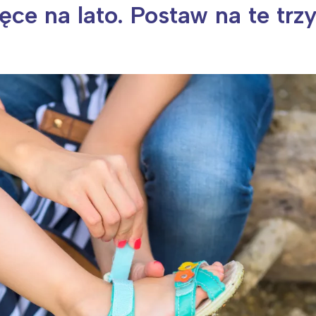
ce na lato. Postaw na te trz
ia i jej płatki
Pszczoła i kwitnący ul