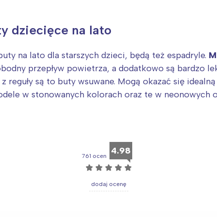
Wybieram
y dziecięce na lato
ty na lato dla starszych dzieci, będą też espadryle.
M
odny przepływ powietrza, a dodatkowo są bardzo lekk
o z reguły są to buty wsuwane. Mogą okazać się idealną 
dele w stonowanych kolorach oraz te w neonowych od
4.98
761 ocen
☆
☆
☆
☆
☆
dodaj ocenę