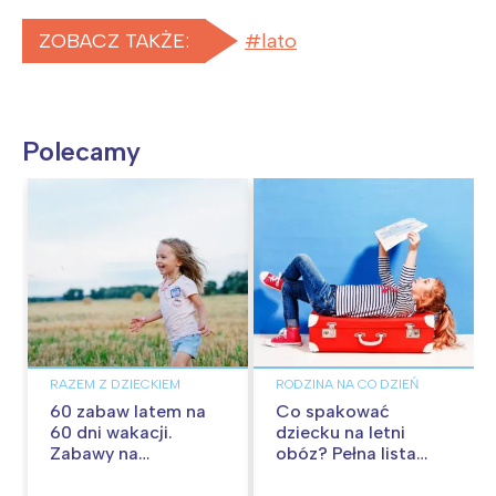
ZOBACZ TAKŻE:
lato
Polecamy
RAZEM Z DZIECKIEM
RODZINA NA CO DZIEŃ
60 zabaw latem na
Co spakować
60 dni wakacji.
dziecku na letni
Zabawy na
obóz? Pełna lista
podwórku, w domu i
rzeczy na kolonie
w plenerze
letnie