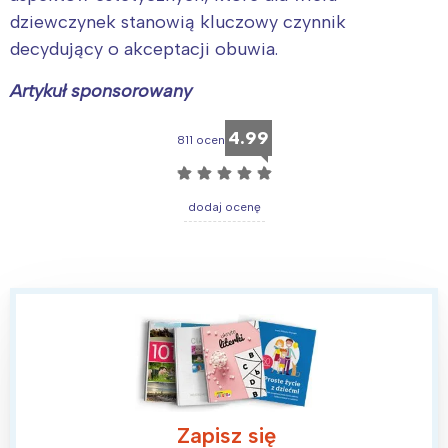
dziewczynek stanowią kluczowy czynnik
decydujący o akceptacji obuwia.
Artykuł sponsorowany
4.99
811 ocen
☆
☆
☆
☆
☆
dodaj ocenę
Zapisz się