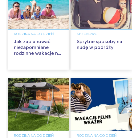
RODZINA NA CO DZIEŃ
SEZONOWO
Jak zaplanować
Sprytne sposoby na
niezapomniane
nudę w podróży
rodzinne wakacje na
Malcie?
RODZINA NA CO DZIEŃ
RODZINA NA CO DZIEŃ