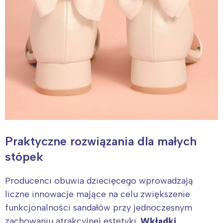
Interesują mnie wydarzenia z
tego regionu:
Warszawa
Śląsk
Łódź
Kraków
Trójmiasto
Południe
Poznań
Północ
Praktyczne rozwiązania dla małych
Wrocław
Wszystkie
stópek
Wybieram
Producenci obuwia dziecięcego wprowadzają
liczne innowacje mające na celu zwiększenie
funkcjonalności sandałów przy jednoczesnym
zachowaniu atrakcyjnej estetyki.
Wkładki