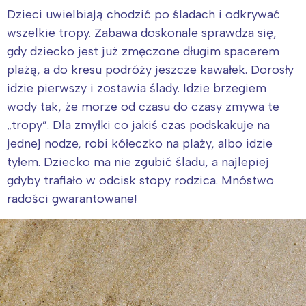
Poznań
Północ
Dzieci uwielbiają chodzić po śladach i odkrywać
Wrocław
Wszystkie
wszelkie tropy. Zabawa doskonale sprawdza się,
gdy dziecko jest już zmęczone długim spacerem
plażą, a do kresu podróży jeszcze kawałek. Dorosły
Wybieram
idzie pierwszy i zostawia ślady. Idzie brzegiem
wody tak, że morze od czasu do czasy zmywa te
„tropy”. Dla zmyłki co jakiś czas podskakuje na
jednej nodze, robi kółeczko na plaży, albo idzie
tyłem. Dziecko ma nie zgubić śladu, a najlepiej
gdyby trafiało w odcisk stopy rodzica. Mnóstwo
radości gwarantowane!