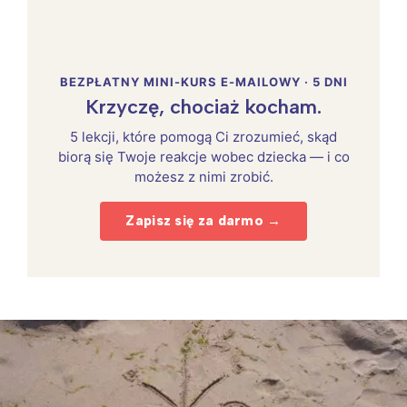
BEZPŁATNY MINI-KURS E-MAILOWY · 5 DNI
Krzyczę, chociaż kocham.
5 lekcji, które pomogą Ci zrozumieć, skąd
biorą się Twoje reakcje wobec dziecka — i co
możesz z nimi zrobić.
Zapisz się za darmo →