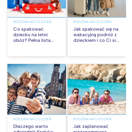
RODZINA NA CO DZIEŃ
RODZINA NA CO DZIEŃ
Co spakować
Jak spakować się na
dziecku na letni
wakacyjną podróż z
obóz? Pełna lista
dzieckiem i co Ci się
rzeczy na kolonie
przyda?
letnie
RODZINA NA CO DZIEŃ
RODZINA NA CO DZIEŃ
Dlaczego warto
Jak zaplanować
odwiedzić Kraków
niezapomniane