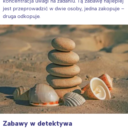
koncentracja uwagi na zadaniu. Tą zabawę najlepiej
jest przeprowadzić w dwie osoby, jedna zakopuje –
druga odkopuje.
Interesują mnie wydarzenia z
tego regionu:
Warszawa
Śląsk
Łódź
Kraków
Zabawy w detektywa
Trójmiasto
Południe