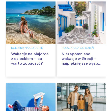
RODZINA NA CO DZIEŃ
RODZINA NA CO DZIEŃ
Wakacje na Majorce
Niezapomniane
z dzieckiem – co
wakacje w Grecji –
warto zobaczyć?
najpiękniejsze wyspy
na relaks i
zwiedzanie