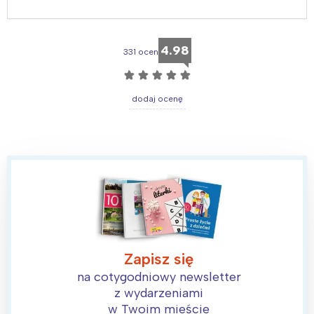
4.98
331 ocen
☆
☆
☆
☆
☆
dodaj ocenę
Zapisz się
na cotygodniowy newsletter
z wydarzeniami
w Twoim mieście