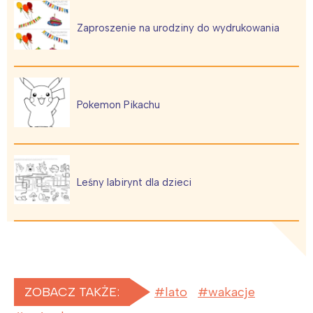
Zaproszenie na urodziny do wydrukowania
Pokemon Pikachu
Leśny labirynt dla dzieci
ZOBACZ TAKŻE:
lato
wakacje