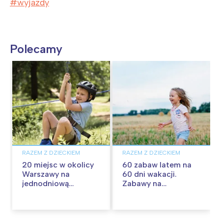
wyjazdy
Polecamy
RAZEM Z DZIECKIEM
RAZEM Z DZIECKIEM
20 miejsc w okolicy
60 zabaw latem na
Warszawy na
60 dni wakacji.
jednodniową
Zabawy na
wycieczkę z dziećmi
podwórku, w domu i
w plenerze