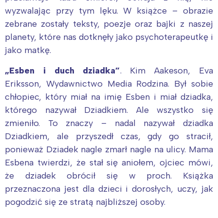
wyzwalając przy tym lęku. W książce – obrazie
zebrane zostały teksty, poezje oraz bajki z naszej
planety, które nas dotknęły jako psychoterapeutkę i
jako matkę.
Interesują mnie wydarzenia z
tego regionu:
„Esben i duch dziadka”
. Kim Aakeson, Eva
Eriksson, Wydawnictwo Media Rodzina. Był sobie
chłopiec, który miał na imię Esben i miał dziadka,
Warszawa
Śląsk
którego nazywał Dziadkiem. Ale wszystko się
Łódź
Kraków
zmieniło. To znaczy – nadal nazywał dziadka
Trójmiasto
Południe
Dziadkiem, ale przyszedł czas, gdy go stracił,
Poznań
Północ
ponieważ Dziadek nagle zmarł nagle na ulicy. Mama
Wrocław
Wszystkie
Esbena twierdzi, że stał się aniołem, ojciec mówi,
że dziadek obrócił się w proch. Książka
Wybieram
przeznaczona jest dla dzieci i dorosłych, uczy, jak
pogodzić się ze stratą najbliższej osoby.