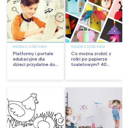
RAZEM Z DZIECKIEM
RAZEM Z DZIECKIEM
Platformy i portale
Co można zrobić z
edukacyjne dla
rolki po papierze
dzieci przydatne do
toaletowym? 40
nauki w domu
pomysłów na zabawę
z rolkami