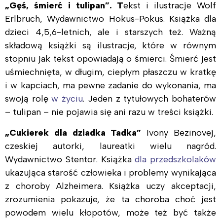
„Gęś, śmierć i tulipan”. T
ekst i ilustracje Wolf
Erlbruch, Wydawnictwo Hokus-Pokus. Książka dla
dzieci 4,5,6-letnich, ale i starszych też. Ważną
składową książki są ilustracje, które w równym
stopniu j
ak tekst opowiadają o śmierci. Śmierć jest
uśmiechnięta, w długim, ciepłym płaszczu w kratkę
i w kapciach, ma pewne zadanie do wykonania, ma
swoją rolę
w życiu
. Jeden z tytułowych bohaterów
– tulipan – nie pojawia się ani razu w treści książki.
„Cukierek dla dziadka Tadka”
Ivony Bezinovej,
czeskiej autorki, laureatki wielu nagród.
Wydawnictwo Stentor. Książka
dla przedszkolaków
ukazująca starość człowieka i problemy wynikająca
z choroby Alzheimera. Książka uczy akceptacji,
zrozumienia pokazuje, że ta choroba choć jest
powodem wielu kłopotów, może też być także