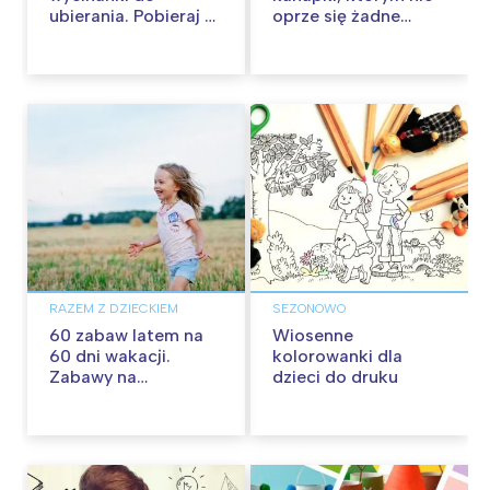
ubierania. Pobieraj za
oprze się żadne
darmo!
dziecko
RAZEM Z DZIECKIEM
SEZONOWO
60 zabaw latem na
Wiosenne
60 dni wakacji.
kolorowanki dla
Zabawy na
dzieci do druku
podwórku, w domu i
w plenerze