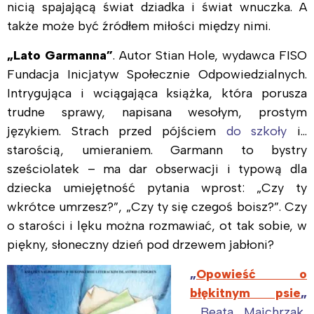
nicią spajającą świat dziadka i świat wnuczka. A
także może być źródłem miłości między nimi.
„Lato Garmanna”
. Autor Stian Hole, wydawca FISO
Fundacja Inicjatyw Społecznie Odpowiedzialnych.
Intrygująca i wciągająca książka, która porusza
trudne sprawy, napisana wesołym, prostym
językiem. Strach przed pójściem
do szkoły
i…
starością, umieraniem. Garmann to bystry
sześciolatek – ma dar obserwacji i typową dla
dziecka umiejętność pytania wprost: „Czy ty
wkrótce umrzesz?”, „Czy ty się czegoś boisz?”. Czy
o starości i lęku można rozmawiać, ot tak sobie, w
piękny, słoneczny dzień pod drzewem jabłoni?
„
Opowieść o
błękitnym psie
„
Beata Majchrzak,