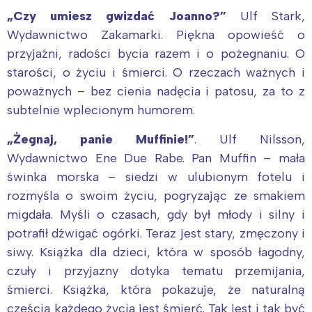
„Czy umiesz gwizdać Joanno?”
Ulf Stark,
Wydawnictwo Zakamarki. Piękna opowieść o
przyjaźni, radości bycia razem i o pożegnaniu. O
starości, o życiu i śmierci. O rzeczach ważnych i
poważnych – bez cienia nadęcia i patosu, za to z
subtelnie wplecionym humorem.
„Żegnaj, panie Muffinie!”
. Ulf Nilsson,
Wydawnictwo Ene Due Rabe. Pan Muffin – mała
świnka morska – siedzi w ulubionym fotelu i
rozmyśla o swoim życiu, pogryzając ze smakiem
migdała. Myśli o czasach, gdy był młody i silny i
potrafił dźwigać ogórki. Teraz jest stary, zmęczony i
siwy. Książka dla dzieci, która w sposób łagodny,
czuły i przyjazny dotyka tematu przemijania,
śmierci. Książka, która pokazuje, że naturalną
częścią każdego życia jest śmierć. Tak jest i tak być