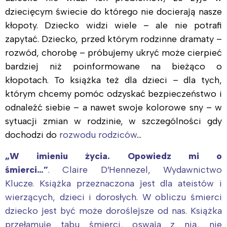
dziecięcym świecie do którego nie docierają nasze
kłopoty. Dziecko widzi wiele – ale nie potrafi
zapytać. Dziecko, przed którym rodzinne dramaty –
rozwód, chorobę – próbujemy ukryć może cierpieć
bardziej niż poinformowane na bieżąco o
kłopotach. To książka też dla dzieci – dla tych,
którym chcemy pomóc odzyskać bezpieczeństwo i
odnaleźć siebie – a nawet swoje kolorowe sny – w
sytuacji zmian w rodzinie, w szczególności gdy
dochodzi do
rozwodu rodziców
…
„W imieniu życia. Opowiedz mi o
śmierci…”
. Claire D′Hennezel, Wydawnictwo
Klucze. Książka przeznaczona jest dla ateistów i
wierzących, dzieci i dorosłych. W obliczu śmierci
dziecko jest być może doroślejsze od nas. Książka
przełamuje tabu śmierci, oswaja z nią, nie