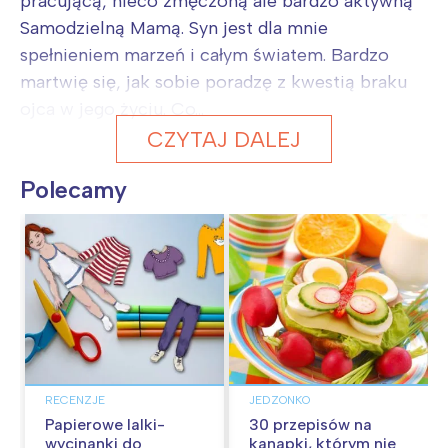
pracującą, nieco zmęczoną ale bardzo aktywną
Samodzielną Mamą. Syn jest dla mnie
spełnieniem marzeń i całym światem. Bardzo
martwię się, jak sobie poradzę z kwestią braku
ojca w jego życiu. Co...
CZYTAJ DALEJ
Polecamy
RECENZJE
JEDZONKO
Papierowe lalki-
30 przepisów na
wycinanki do
kanapki, którym nie