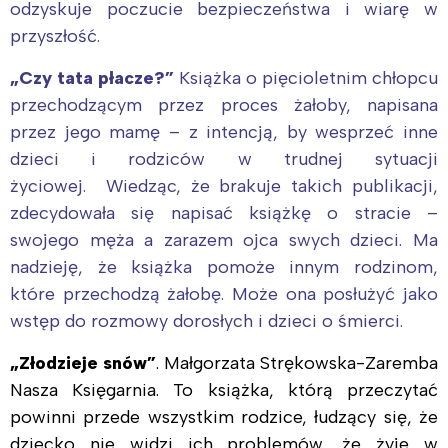
odzyskuje poczucie bezpieczeństwa i wiarę w
przyszłość.
„Czy tata płacze?”
Książka o pięcioletnim chłopcu
przechodzącym przez proces żałoby, napisana
przez jego mamę – z intencją, by wesprzeć inne
dzieci i rodziców w trudnej sytuacji
życiowej. Wiedząc, że brakuje takich publikacji,
zdecydowała się napisać książkę o stracie –
swojego męża a zarazem ojca swych dzieci. Ma
nadzieję, że książka pomoże innym rodzinom,
które przechodzą żałobę. Może ona posłużyć jako
wstęp do rozmowy dorosłych i dzieci o śmierci.
„Złodzieje snów”
. Małgorzata Strękowska-Zaremba
Nasza Księgarnia. To książka, którą przeczytać
powinni przede wszystkim rodzice, łudzący się, że
dziecko nie widzi ich problemów, że żyje w