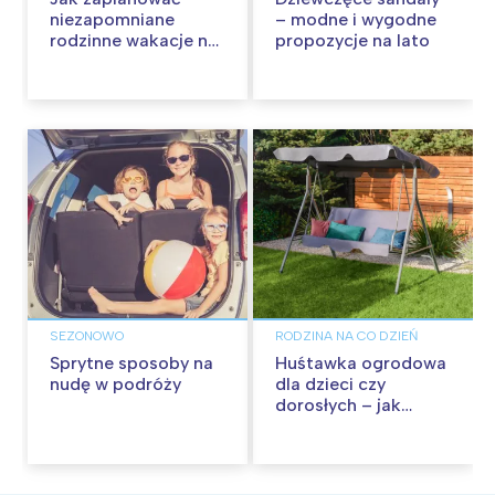
niezapomniane
– modne i wygodne
rodzinne wakacje na
propozycje na lato
Malcie?
SEZONOWO
RODZINA NA CO DZIEŃ
Sprytne sposoby na
Huśtawka ogrodowa
nudę w podróży
dla dzieci czy
dorosłych – jak
wybrać odpowiedni
model?