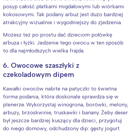
Interesują mnie wydarzenia z
posyp całość płatkami migdałowymi lub wiórkami
tego regionu:
kokosowymi. Tak podany arbuz jest dużo bardziej
atrakcyjny wizualnie i wygodniejszy do zjedzenia.
Warszawa
Śląsk
Możesz też po prostu dać dzieciom połówkę
Łódź
Kraków
arbuza i łyżki. Jedzenie tego owocu w ten sposób
Trójmiasto
Południe
to dla najmłodszych wielka frajda.
Poznań
Północ
6. Owocowe szaszłyki z
Wrocław
Wszystkie
czekoladowym dipem
Wybieram
Kawałki owoców nabite na patyczki to świetna
forma podania, która doskonale sprawdza się w
plenerze. Wykorzystaj winogrona, borówki, melony,
arbuzy, brzoskwinie, truskawki i banany. Żeby deser
był jeszcze bardziej kuszący dla dzieci, przygotuj
do niego domowy, odchudzony dip: gęsty jogurt