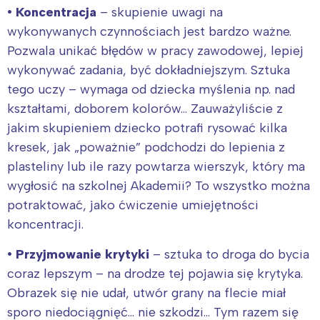
• Koncentracja
– skupienie uwagi na
wykonywanych czynnościach jest bardzo ważne.
Warszawa
Śląsk
Pozwala unikać błędów w pracy zawodowej, lepiej
Łódź
Kraków
wykonywać zadania, być dokładniejszym. Sztuka
Trójmiasto
Południe
tego uczy – wymaga od dziecka myślenia np. nad
Poznań
Północ
kształtami, doborem kolorów… Zauważyliście z
Wrocław
Wszystkie
jakim skupieniem dziecko potrafi rysować kilka
kresek, jak „poważnie” podchodzi do lepienia z
Wybieram
plasteliny lub ile razy powtarza wierszyk, który ma
wygłosić na szkolnej Akademii? To wszystko można
potraktować, jako ćwiczenie umiejętności
koncentracji.
• Przyjmowanie krytyki
– sztuka to droga do bycia
coraz lepszym – na drodze tej pojawia się krytyka.
Obrazek się nie udał, utwór grany na flecie miał
sporo niedociągnięć… nie szkodzi… Tym razem się