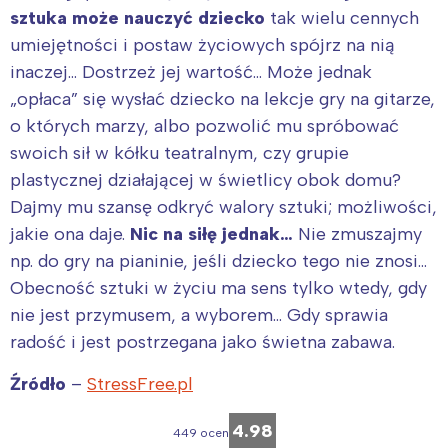
sztuka może nauczyć dziecko
tak wielu cennych
umiejętności i postaw życiowych spójrz na nią
inaczej… Dostrzeż jej wartość… Może jednak
„opłaca” się wysłać dziecko na lekcje gry na gitarze,
o których marzy, albo pozwolić mu spróbować
swoich sił w kółku teatralnym, czy grupie
plastycznej działającej w świetlicy obok domu?
Dajmy mu szansę odkryć walory sztuki; możliwości,
jakie ona daje.
Nic na siłę jednak…
Nie zmuszajmy
np. do gry na pianinie, jeśli dziecko tego nie znosi…
Obecność sztuki w życiu ma sens tylko wtedy, gdy
nie jest przymusem, a wyborem… Gdy sprawia
radość i jest postrzegana jako świetna zabawa.
Źródło
–
StressFree.pl
4.98
449 ocen