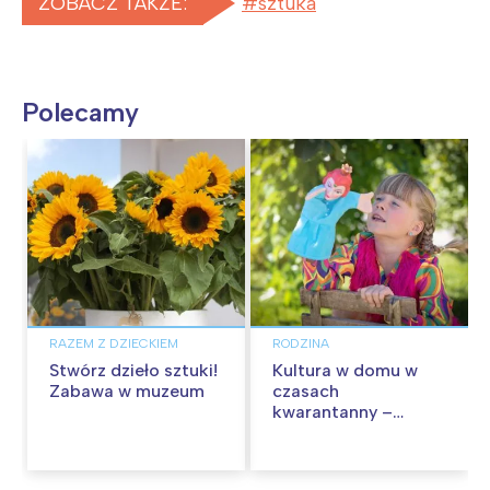
ZOBACZ TAKŻE:
sztuka
Polecamy
RAZEM Z DZIECKIEM
RODZINA
Stwórz dzieło sztuki!
Kultura w domu w
Zabawa w muzeum
czasach
kwarantanny –
zaproś teatr do
siebie! Bezpłatne
spektakle!