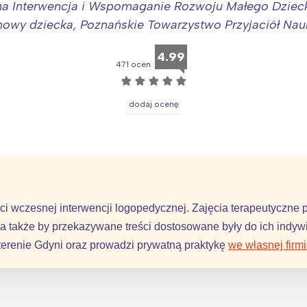
a Interwencja i Wspomaganie Rozwoju Małego Dziec
mowy dziecka, Poznańskie Towarzystwo Przyjaciół Nau
4.99
471 ocen
☆
☆
☆
☆
☆
dodaj ocenę
ci wczesnej interwencji logopedycznej. Zajęcia terapeutyczne
a także by przekazywane treści dostosowane były do ich indywid
terenie Gdyni oraz prowadzi prywatną praktykę
we własnej firm