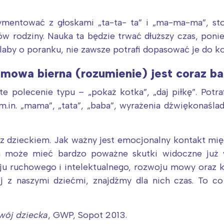
rójmiasto
Południe
oznań
Północ
ymentować z głoskami „ta-ta- ta” i „ma-ma-ma”, st
rocław
Wszystkie
ów rodziny. Nauka ta będzie trwać dłuższy czas, pon
laby o poranku, nie zawsze potrafi dopasować je do ko
Wybieram
 mowa bierna (rozumienie) jest coraz ba
 polecenie typu – „pokaż kotka”, „daj piłkę”. Potra
.in. „mama”, „tata”, „baba”, wyrażenia dźwiękonaślad
z dzieckiem. Jak ważny jest emocjonalny kontakt mię
a może mieć bardzo poważne skutki widoczne już w
u ruchowego i intelektualnego, rozwoju mowy oraz k
j z naszymi dziećmi, znajdźmy dla nich czas. To 
ój dziecka
, GWP, Sopot 2013.