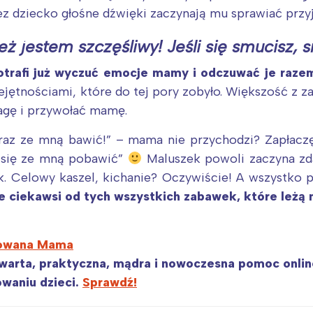
 dziecko głośne dźwięki zaczynają mu sprawiać przy
eż jestem szczęśliwy! Jeśli się smucisz,
otrafi już wyczuć emocje mamy i odczuwać je razem
ętnościami, które do tej pory zobyło. Większość z z
agę i przywołać mamę.
az ze mną bawić!” – mama nie przychodzi? Zapłaczę 
z się ze mną pobawić”
Maluszek powoli zaczyna zd
. Celowy kaszel, kichanie? Oczywiście! A wszystko po
e ciekawsi od tych wszystkich zabawek, które leżą 
Interesują mnie wydarzenia z tego regionu
sowana Mama
zwarta, praktyczna, mądra i nowoczesna pomoc onlin
arszawa
Śląsk
waniu dzieci.
Sprawdź!
ódź
Kraków