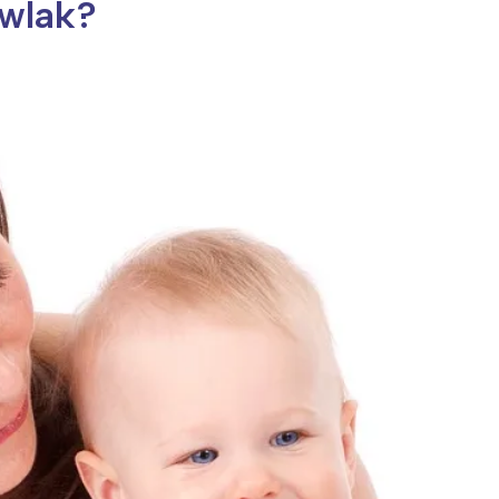
owlak?
ia i jej płatki
Pszczoła i kwitnący ul