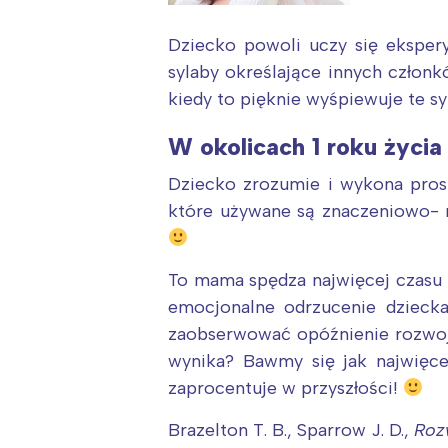
T
P
Dziecko powoli uczy się eksper
W
sylaby określające innych członk
kiedy to pięknie wyśpiewuje te sy
W okolicach 1 roku życia
Dziecko zrozumie i wykona proste
które używane są znaczeniowo- m
To mama spędza najwięcej czasu 
emocjonalne odrzucenie dzieck
zaobserwować opóźnienie rozwoj
wynika? Bawmy się jak najwięce
zaprocentuje w przyszłości!
Brazelton T. B., Sparrow J. D.,
Rozw