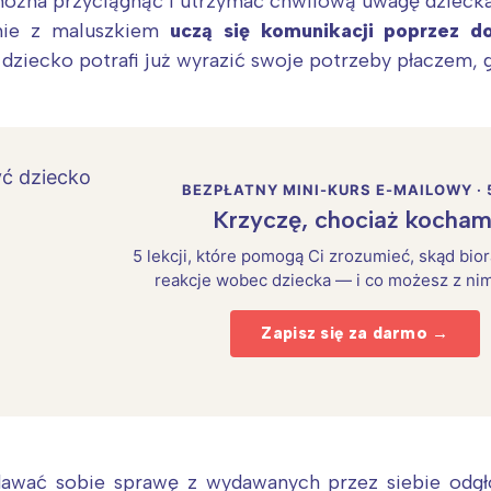
można przyciągnąć i utrzymać chwilową uwagę dziec
nie z maluszkiem
uczą się komunikacji poprzez do
ż dziecko potrafi już wyrazić swoje potrzeby płaczem
BEZPŁATNY MINI-KURS E-MAILOWY · 
Krzyczę, chociaż kocham
5 lekcji, które pomogą Ci zrozumieć, skąd bio
reakcje wobec dziecka — i co możesz z nim
Zapisz się za darmo →
awać sobie sprawę z wydawanych przez siebie odgł