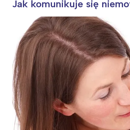
Jak komunikuje się niem
Wiosenny koncert ptaków na płocie
Kwitnąca wiśn