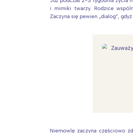
Już podczas 2-3 tygodnia życia 
i mimiki twarzy. Rodzice wspól
Zaczyna się pewien „dialog”, gdy
Niemowlę zaczyna częściowo zd