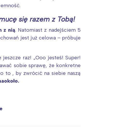
jemność.
 smucę się razem z Tobą!
 z nią
. Natomiast z nadejściem 5
achowań jest już celowa – próbuje
jeszcze raz! „Ooo jesteś! Super!
awać sobie sprawę, że konkretne
 to , by zwrócić na siebie naszą
naokoło.
:
e