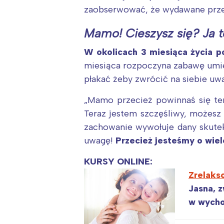
zaobserwować, że wydawane przez
Mamo! Cieszysz się? Ja t
W okolicach 3 miesiąca życia p
miesiąca rozpoczyna zabawę umiej
płakać żeby zwrócić na siebie uw
„Mamo przecież powinnaś się ter
Teraz jestem szczęśliwy, możes
zachowanie wywołuje dany skutek
uwagę!
Przecież jesteśmy o wiel
KURSY ONLINE:
Zrelak
Jasna, 
W
w wycho
Ł