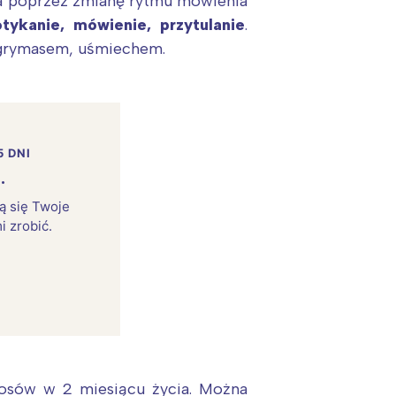
ka poprzez zmianę rytmu mówienia
tykanie, mówienie, przytulanie
.
, grymasem, uśmiechem.
5 DNI
.
rą się Twoje
i zrobić.
osów w 2 miesiącu życia. Można