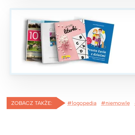
ZOBACZ TAKŻE:
logopedia
niemowlę