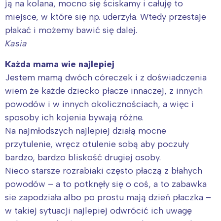
ją na kolana, mocno się ściskamy i całuję to
Trójmiasto
Południe
miejsce, w które się np. uderzyła. Wtedy przestaje
Poznań
Północ
płakać i możemy bawić się dalej.
Wrocław
Wszystkie
Kasia
Każda mama wie najlepiej
Wybieram
Jestem mamą dwóch córeczek i z doświadczenia
wiem że każde dziecko płacze innaczej, z innych
powodów i w innych okolicznościach, a więc i
sposoby ich kojenia bywają różne.
Na najmłodszych najlepiej działą mocne
przytulenie, wręcz otulenie sobą aby poczuły
bardzo, bardzo bliskość drugiej osoby.
Nieco starsze rozrabiaki często płaczą z błahych
powodów – a to potknęły się o coś, a to zabawka
sie zapodziała albo po prostu mają dzień płaczka –
w takiej sytuacji najlepiej odwrócić ich uwagę