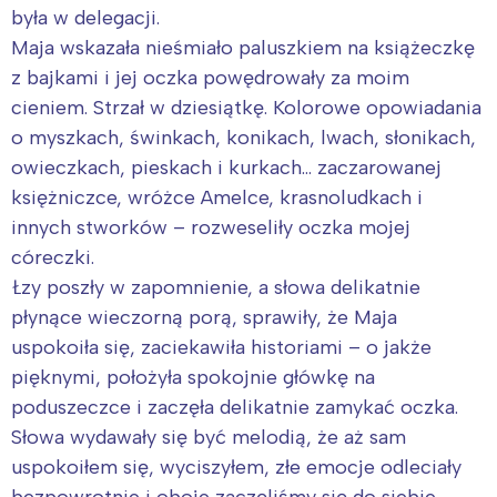
była w delegacji.
Maja wskazała nieśmiało paluszkiem na książeczkę
z bajkami i jej oczka powędrowały za moim
cieniem. Strzał w dziesiątkę. Kolorowe opowiadania
o myszkach, świnkach, konikach, lwach, słonikach,
owieczkach, pieskach i kurkach… zaczarowanej
księżniczce, wróżce Amelce, krasnoludkach i
innych stworków – rozweseliły oczka mojej
córeczki.
Łzy poszły w zapomnienie, a słowa delikatnie
płynące wieczorną porą, sprawiły, że Maja
uspokoiła się, zaciekawiła historiami – o jakże
pięknymi, położyła spokojnie główkę na
poduszeczce i zaczęła delikatnie zamykać oczka.
Słowa wydawały się być melodią, że aż sam
uspokoiłem się, wyciszyłem, złe emocje odleciały
bezpowrotnie i oboje zaczęliśmy się do siebie