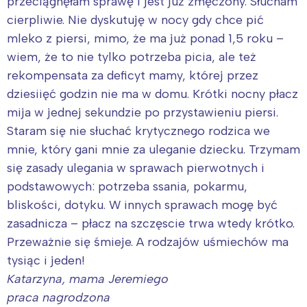
przeciągnęłam sprawę i jest już zmęczony. Słucham
cierpliwie. Nie dyskutuję w nocy gdy chce pić
mleko z piersi, mimo, że ma już ponad 1,5 roku –
wiem, że to nie tylko potrzeba picia, ale też
rekompensata za deficyt mamy, której przez
dziesiięć godzin nie ma w domu. Krótki nocny płacz
mija w jednej sekundzie po przystawieniu piersi.
Staram się nie słuchać krytycznego rodzica we
mnie, który gani mnie za uleganie dziecku. Trzymam
się zasady ulegania w sprawach pierwotnych i
podstawowych: potrzeba ssania, pokarmu,
bliskości, dotyku. W innych sprawach mogę być
zasadnicza – płacz na szczęscie trwa wtedy krótko.
Przeważnie się śmieje. A rodzajów uśmiechów ma
tysiąc i jeden!
Katarzyna, mama Jeremiego
praca nagrodzona