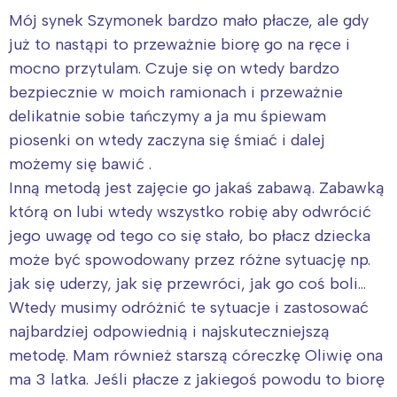
Mój synek Szymonek bardzo mało płacze, ale gdy
już to nastąpi to przeważnie biorę go na ręce i
mocno przytulam. Czuje się on wtedy bardzo
bezpiecznie w moich ramionach i przeważnie
delikatnie sobie tańczymy a ja mu śpiewam
piosenki on wtedy zaczyna się śmiać i dalej
możemy się bawić .
Inną metodą jest zajęcie go jakaś zabawą. Zabawką
którą on lubi wtedy wszystko robię aby odwrócić
jego uwagę od tego co się stało, bo płacz dziecka
może być spowodowany przez różne sytuację np.
Interesują mnie wydarzenia z
jak się uderzy, jak się przewróci, jak go coś boli…
tego regionu:
Wtedy musimy odróżnić te sytuacje i zastosować
najbardziej odpowiednią i najskuteczniejszą
metodę. Mam również starszą córeczkę Oliwię ona
Warszawa
Śląsk
ma 3 latka. Jeśli płacze z jakiegoś powodu to biorę
Łódź
Kraków