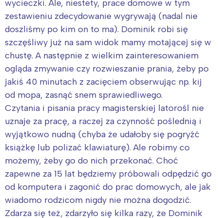
wycieczki. Ale, niestety, prace domowe w tym
zestawieniu zdecydowanie wygrywają (nadal nie
doszliśmy po kim on to ma). Dominik robi się
szczęśliwy już na sam widok mamy motającej się w
chustę. A następnie z wielkim zainteresowaniem
ogląda zmywanie czy rozwieszanie prania, żeby po
jakiś 40 minutach z zacięciem obserwując np. kij
od mopa, zasnąć snem sprawiedliwego.
Czytania i pisania pracy magisterskiej latorośl nie
uznaje za pracę, a raczej za czynność poślednią i
wyjątkowo nudną (chyba że udałoby się pogryźć
książkę lub polizać klawiaturę). Ale robimy co
możemy, żeby go do nich przekonać. Choć
zapewne za 15 lat będziemy próbowali odpędzić go
od komputera i zagonić do prac domowych, ale jak
wiadomo rodzicom nigdy nie można dogodzić.
Zdarza się też, zdarzyło się kilka razy, że Dominik