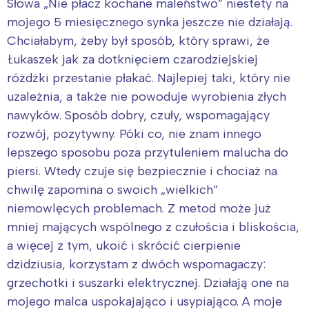
Słowa „Nie płacz kochane maleństwo” niestety na
mojego 5 miesięcznego synka jeszcze nie działają.
Chciałabym, żeby był sposób, który sprawi, że
Łukaszek jak za dotknięciem czarodziejskiej
różdżki przestanie płakać. Najlepiej taki, który nie
uzależnia, a także nie powoduje wyrobienia złych
nawyków. Sposób dobry, czuły, wspomagający
rozwój, pozytywny. Póki co, nie znam innego
lepszego sposobu poza przytuleniem malucha do
piersi. Wtedy czuje się bezpiecznie i chociaż na
chwilę zapomina o swoich „wielkich”
niemowlęcych problemach. Z metod może już
mniej mających wspólnego z czułościa i bliskościa,
a więcej z tym, ukoić i skrócić cierpienie
dzidziusia, korzystam z dwóch wspomagaczy:
grzechotki i suszarki elektrycznej. Działają one na
mojego malca uspokajająco i usypiająco. A moje