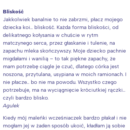
Bliskość
Jakkolwiek banalnie to nie zabrzmi, płacz mojego
dziecka koi… bliskość. Każda forma bliskości, od
delikatnego kołysania w chuście w rytm
matczynego serca, przez głaskanie i tulenie, na
zapachu mleka skończywszy. Moje dziecko pachnie
migdałami i wanilią – to tak piękne zapachy, że
mam potrzebę ciągle je czuć, dlatego córka jest
noszona, przytulana, usypiana w moich ramionach. I
nie płacze… bo nie ma powodu. Wszystko czego
potrzebuje, ma na wyciągnięcie króciutkiej rączki…
czyli bardzo blisko.
Agulek
Kiedy mój maleńki wcześniaczek bardzo płakał i nie
mogłam jej w żaden sposób ukoić, kładłam ją sobie