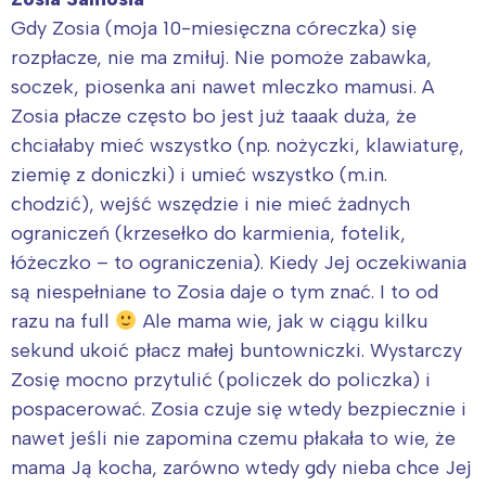
Gdy Zosia (moja 10-miesięczna córeczka) się
rozpłacze, nie ma zmiłuj. Nie pomoże zabawka,
soczek, piosenka ani nawet mleczko mamusi. A
Zosia płacze często bo jest już taaak duża, że
chciałaby mieć wszystko (np. nożyczki, klawiaturę,
ziemię z doniczki) i umieć wszystko (m.in.
chodzić), wejść wszędzie i nie mieć żadnych
ograniczeń (krzesełko do karmienia, fotelik,
łóżeczko – to ograniczenia). Kiedy Jej oczekiwania
są niespełniane to Zosia daje o tym znać. I to od
razu na full
Ale mama wie, jak w ciągu kilku
sekund ukoić płacz małej buntowniczki. Wystarczy
Zosię mocno przytulić (policzek do policzka) i
pospacerować. Zosia czuje się wtedy bezpiecznie i
nawet jeśli nie zapomina czemu płakała to wie, że
mama Ją kocha, zarówno wtedy gdy nieba chce Jej