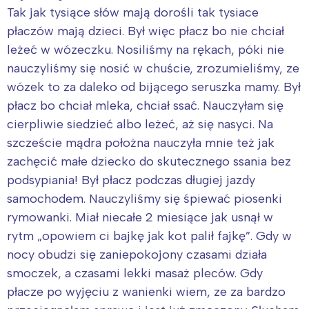
Tak jak tysiące słów mają dorośli tak tysiace
płaczów mają dzieci. Był więc płacz bo nie chciał
leżeć w wózeczku. Nosiliśmy na rękach, póki nie
nauczyliśmy się nosić w chuście, zrozumieliśmy, ze
wózek to za daleko od bijącego seruszka mamy. Był
płacz bo chciał mleka, chciał ssać. Nauczyłam się
cierpliwie siedzieć albo leżeć, aż się nasyci. Na
szczeście mądra położna nauczyła mnie też jak
zachęcić małe dziecko do skutecznego ssania bez
podsypiania! Był płacz podczas długiej jazdy
samochodem. Nauczyliśmy się śpiewać piosenki
rymowanki. Miał niecałe 2 miesiące jak usnął w
rytm „opowiem ci bajkę jak kot palił fajkę”. Gdy w
nocy obudzi się zaniepokojony czasami działa
smoczek, a czasami lekki masaż pleców. Gdy
płacze po wyjęciu z wanienki wiem, ze za bardzo