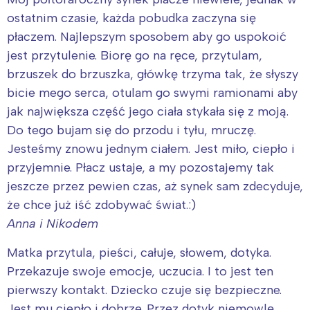
ostatnim czasie, każda pobudka zaczyna się
płaczem. Najlepszym sposobem aby go uspokoić
jest przytulenie. Biorę go na ręce, przytulam,
brzuszek do brzuszka, główkę trzyma tak, że słyszy
bicie mego serca, otulam go swymi ramionami aby
jak największa część jego ciała stykała się z moją.
Do tego bujam się do przodu i tyłu, mruczę.
Jesteśmy znowu jednym ciałem. Jest miło, ciepło i
przyjemnie. Płacz ustaje, a my pozostajemy tak
jeszcze przez pewien czas, aż synek sam zdecyduje,
że chce już iść zdobywać świat.:)
Anna i Nikodem
Matka przytula, pieści, całuje, słowem, dotyka.
Przekazuje swoje emocje, uczucia. I to jest ten
pierwszy kontakt. Dziecko czuje się bezpieczne.
Jest mu ciepło i dobrze. Przez dotyk niemowlę