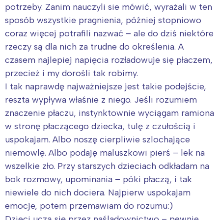
potrzeby. Zanim nauczyli sie mówić, wyrażali w ten
sposób wszystkie pragnienia, później stopniowo
coraz więcej potrafili nazwać – ale do dziś niektóre
rzeczy są dla nich za trudne do określenia. A
czasem najlepiej napięcia rozładowuje się płaczem,
przecież i my dorośli tak robimy.
I tak naprawdę najważniejsze jest takie podejście,
reszta wypływa właśnie z niego. Jeśli rozumiem
znaczenie płaczu, instynktownie wyciągam ramiona
w stronę płaczącego dziecka, tulę z czułością i
uspokajam. Albo noszę cierpliwie szlochające
niemowlę. Albo podaję maluszkowi pierś – lek na
wszelkie zło. Przy starszych dzieciach odkładam na
bok rozmowy, upominania – póki płaczą, i tak
niewiele do nich dociera. Najpierw uspokajam
emocje, potem przemawiam do rozumu:)
Dzieci uczą się przez naśladownictwo – pewnie