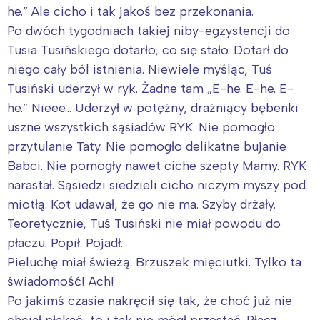
he.” Ale cicho i tak jakoś bez przekonania.
Po dwóch tygodniach takiej niby-egzystencji do
Tusia Tusińskiego dotarło, co się stało. Dotarł do
niego cały ból istnienia. Niewiele myśląc, Tuś
Tusiński uderzył w ryk. Żadne tam „E-he. E-he. E-
he.” Nieee… Uderzył w potężny, drażniący bębenki
uszne wszystkich sąsiadów RYK. Nie pomogło
przytulanie Taty. Nie pomogło delikatne bujanie
Babci. Nie pomogły nawet ciche szepty Mamy. RYK
narastał. Sąsiedzi siedzieli cicho niczym myszy pod
miotłą. Kot udawał, że go nie ma. Szyby drżały.
Teoretycznie, Tuś Tusiński nie miał powodu do
płaczu. Popił. Pojadł.
Pieluchę miał świeżą. Brzuszek mięciutki. Tylko ta
świadomość! Ach!
Po jakimś czasie nakręcił się tak, że choć już nie
chciał płakać, to i tak nie mógł przestać. Płacz