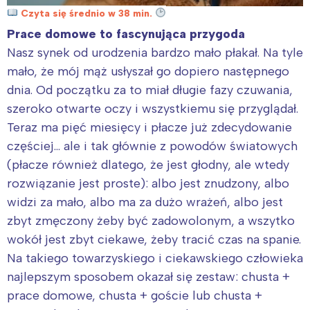
Czyta się średnio w 38 min.
Prace domowe to fascynująca przygoda
Nasz synek od urodzenia bardzo mało płakał. Na tyle
mało, że mój mąż usłyszał go dopiero następnego
dnia. Od początku za to miał długie fazy czuwania,
szeroko otwarte oczy i wszystkiemu się przyglądał.
Teraz ma pięć miesięcy i płacze już zdecydowanie
częściej… ale i tak głównie z powodów światowych
(płacze również dlatego, że jest głodny, ale wtedy
rozwiązanie jest proste): albo jest znudzony, albo
widzi za mało, albo ma za dużo wrażeń, albo jest
zbyt zmęczony żeby być zadowolonym, a wszytko
wokół jest zbyt ciekawe, żeby tracić czas na spanie.
Na takiego towarzyskiego i ciekawskiego człowieka
najlepszym sposobem okazał się zestaw: chusta +
prace domowe, chusta + goście lub chusta +