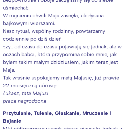
uśmiechać.
W mgnieniu chwili Maja zasnęła, ukołysana
bajkowymi wierszami.
Nasz rytuał, wspólny rodzinny, powtarzamy
codziennie po dziś dzień.
Łzy… od czasu do czasu pojawiają się jednak, ale w
oczach babci, która przypomina sobie mnie, jak
byłem takim małym dzidziusiem, jakim teraz jest
Maja.
Tak właśnie uspokajamy małą Majusię, już prawie
22 miesięczną córusię.
Łukasz, tata Majusi
praca nagrodzona
Przytulanie, Tulenie, Głaskanie, Mruczenie i
Bujanie
Mój półtoraroczny synek płacze niewiele, jednak w