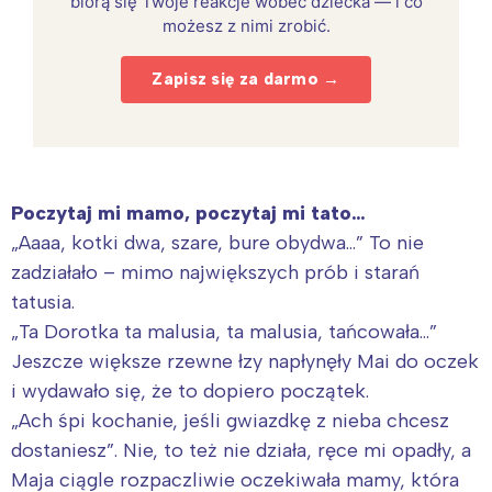
biorą się Twoje reakcje wobec dziecka — i co
możesz z nimi zrobić.
Zapisz się za darmo →
Poczytaj mi mamo, poczytaj mi tato…
„Aaaa, kotki dwa, szare, bure obydwa…” To nie
zadziałało – mimo największych prób i starań
tatusia.
„Ta Dorotka ta malusia, ta malusia, tańcowała…”
Jeszcze większe rzewne łzy napłynęły Mai do oczek
i wydawało się, że to dopiero początek.
„Ach śpi kochanie, jeśli gwiazdkę z nieba chcesz
dostaniesz”. Nie, to też nie działa, ręce mi opadły, a
Maja ciągle rozpaczliwie oczekiwała mamy, która