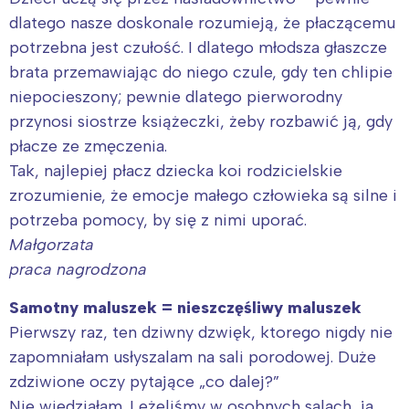
dlatego nasze doskonale rozumieją, że płaczącemu
potrzebna jest czułość. I dlatego młodsza głaszcze
brata przemawiając do niego czule, gdy ten chlipie
niepocieszony; pewnie dlatego pierworodny
przynosi siostrze książeczki, żeby rozbawić ją, gdy
płacze ze zmęczenia.
Tak, najlepiej płacz dziecka koi rodzicielskie
zrozumienie, że emocje małego człowieka są silne i
potrzeba pomocy, by się z nimi uporać.
Małgorzata
praca nagrodzona
Samotny maluszek = nieszczęśliwy maluszek
Pierwszy raz, ten dziwny dzwięk, ktorego nigdy nie
zapomniałam usłyszalam na sali porodowej. Duże
zdziwione oczy pytające „co dalej?”
Nie wiedziałam. Leżeliśmy w osobnych salach, ja