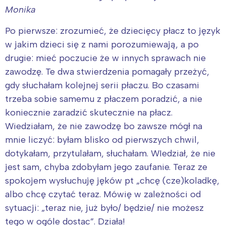
Monika
Po pierwsze: zrozumieć, że dziecięcy płacz to język
w jakim dzieci się z nami porozumiewają, a po
drugie: mieć poczucie że w innych sprawach nie
zawodzę. Te dwa stwierdzenia pomagały przeżyć,
gdy słuchałam kolejnej serii płaczu. Bo czasami
trzeba sobie samemu z płaczem poradzić, a nie
koniecznie zaradzić skutecznie na płacz.
Wiedziałam, że nie zawodzę bo zawsze mógł na
mnie liczyć: byłam blisko od pierwszych chwil,
dotykałam, przytulałam, słuchałam. WIedział, że nie
jest sam, chyba zdobyłam jego zaufanie. Teraz ze
spokojem wysłuchuję jęków pt „chcę (cze)koladkę,
albo chcę czytać teraz. Mówię w zależności od
sytuacji: „teraz nie, już było/ będzie/ nie możesz
tego w ogóle dostac”. Działa!