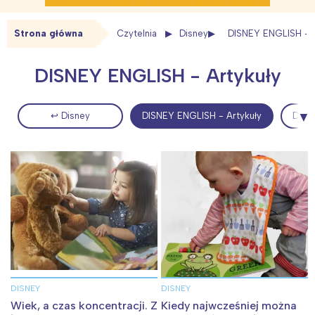
Strona główna
Czytelnia
Disney
DISNEY ENGLISH - A
DISNEY ENGLISH - Artykuły
↩ Disney
DISNEY ENGLISH - Artykuły
DISN
Interesują mnie wydarzenia z
tego regionu:
Warszawa
Śląsk
Łódź
Kraków
Trójmiasto
Południe
Poznań
Północ
DISNEY
DISNEY
Wiek, a czas koncentracji. Z
Kiedy najwcześniej można
Wrocław
Wszystkie