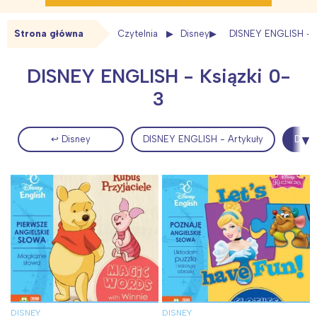
Strona główna
Czytelnia
Disney
DISNEY ENGLISH - K
DISNEY ENGLISH - Ksiązki 0-
3
↩ Disney
DISNEY ENGLISH - Artykuły
DISN
DISNEY
DISNEY