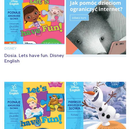
Warszawa
Śląsk
Łódź
Kraków
Trójmiasto
Południe
Poznań
Północ
DISNEY
Wrocław
Wszystkie
Dosia. Lets have fun. Disney
English
Wybieram