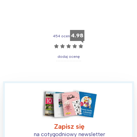
4.98
454 ocen
☆
☆
☆
☆
☆
dodaj ocenę
Interesują mnie wydarzenia z
tego regionu:
Warszawa
Śląsk
Łódź
Kraków
Trójmiasto
Południe
Zapisz się
Poznań
Północ
na cotygodniowy newsletter