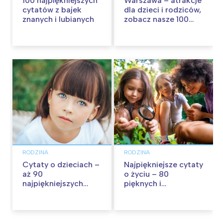
100 najpiękniejszych
Warszawa – atrakcje
cytatów z bajek
dla dzieci i rodziców,
znanych i lubianych
zobacz nasze 100
propozycji na
wspólną zabawę!
RODZINA
RODZINA
Cytaty o dzieciach –
Najpiękniejsze cytaty
aż 90
o życiu – 80
najpiękniejszych
pięknych i
cytatów o
inspirujących myśli
dzieciństwie