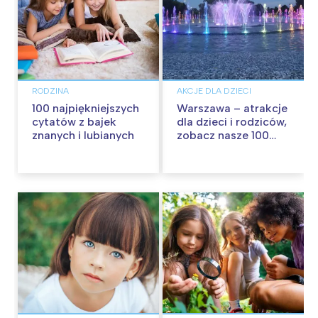
RODZINA
AKCJE DLA DZIECI
100 najpiękniejszych
Warszawa – atrakcje
cytatów z bajek
dla dzieci i rodziców,
znanych i lubianych
zobacz nasze 100
propozycji na
wspólną zabawę!