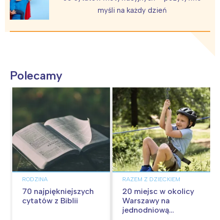
myśli na każdy dzień
Polecamy
RODZINA
RAZEM Z DZIECKIEM
70 najpiękniejszych
20 miejsc w okolicy
cytatów z Biblii
Warszawy na
jednodniową
wycieczkę z dziećmi