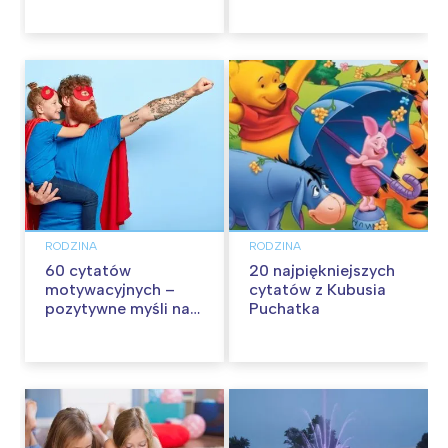
RODZINA
RODZINA
60 cytatów
20 najpiękniejszych
motywacyjnych –
cytatów z Kubusia
pozytywne myśli na
Puchatka
każdy dzień