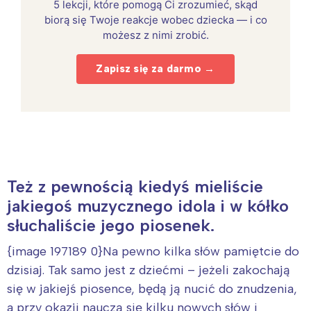
5 lekcji, które pomogą Ci zrozumieć, skąd
biorą się Twoje reakcje wobec dziecka — i co
możesz z nimi zrobić.
Zapisz się za darmo →
Też z pewnością kiedyś mieliście
jakiegoś muzycznego idola i w kółko
słuchaliście jego piosenek.
{image 197189 0}Na pewno kilka słów pamiętcie do
dzisiaj. Tak samo jest z dziećmi – jeżeli zakochają
się w jakiejś piosence, będą ją nucić do znudzenia,
a przy okazji nauczą się kilku nowych słów i