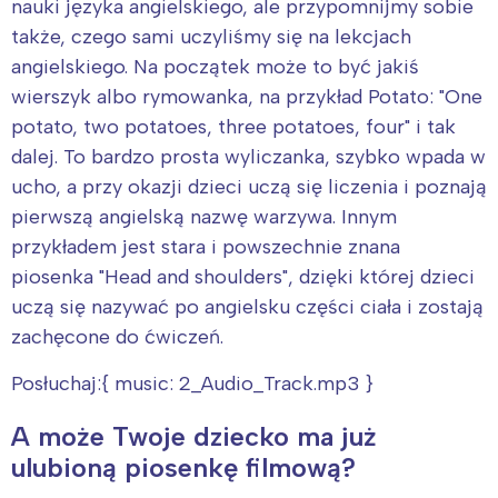
nauki języka angielskiego, ale przypomnijmy sobie
także, czego sami uczyliśmy się na lekcjach
angielskiego. Na początek może to być jakiś
wierszyk albo rymowanka, na przykład Potato: "One
Interesują mnie wydarzenia z
potato, two potatoes, three potatoes, four" i tak
tego regionu:
dalej. To bardzo prosta wyliczanka, szybko wpada w
ucho, a przy okazji dzieci uczą się liczenia i poznają
Warszawa
Śląsk
pierwszą angielską nazwę warzywa. Innym
Łódź
Kraków
przykładem jest stara i powszechnie znana
Trójmiasto
Południe
piosenka "Head and shoulders", dzięki której dzieci
Poznań
Północ
uczą się nazywać po angielsku części ciała i zostają
Wrocław
Wszystkie
zachęcone do ćwiczeń.
Posłuchaj:{ music: 2_Audio_Track.mp3 }
Wybieram
A może Twoje dziecko ma już
ulubioną piosenkę filmową?