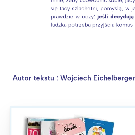
mnie, żeby udowodnić sobie, jacy 
się tacy szlachetni, pomyślą, w j
prawdzie w oczy:
jeśli decydują
ludzka potrzeba przyjścia komuś
Autor tekstu : Wojciech Eichelberge