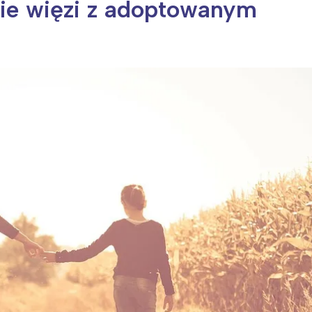
ie więzi z adoptowanym
ia i jej płatki
Pszczoła i kwitnący ul