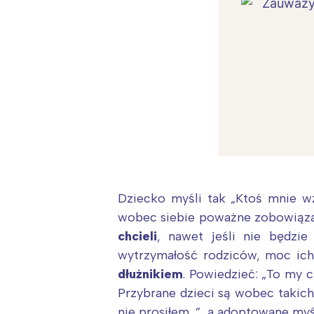
Dziecko myśli tak „Ktoś mnie w
wobec siebie poważne zobowiązan
chcieli
, nawet jeśli nie będzie
wytrzymałość rodziców, moc ich 
W
dłużnikiem
. Powiedzieć: „To my c
Przybrane dzieci są wobec takic
Ł
nie prosiłem…”, a adoptowane myśl