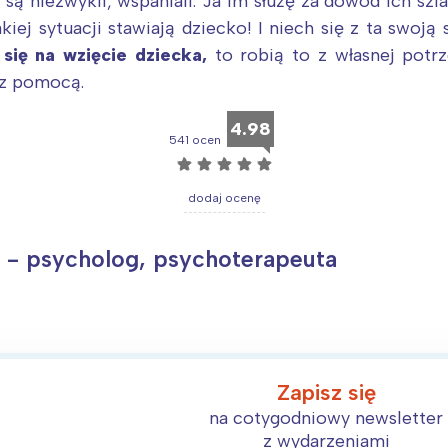
są niezwykli, wspaniali. Ja im służę za dowód ich szla
akiej sytuacji stawiają dziecko! I niech się z ta swoją
 się na wzięcie dziecka,
to robią to z własnej potrz
 z pomocą.
4.98
541 ocen
☆
☆
☆
☆
☆
dodaj ocenę
r - psycholog, psychoterapeuta
Zapisz się
na cotygodniowy newsletter
z wydarzeniami