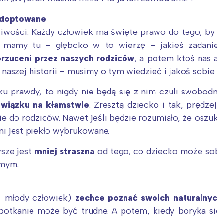
rójmiasto
Południe
oznań
Północ
 adoptowane
rocław
Wszystkie
iwości. Każdy człowiek ma święte prawo do tego, by z
o mamy tu – głęboko w to wierzę – jakieś zadanie
orzuceni przez naszych rodziców
, a potem ktoś nas
Wybieram
ek naszej historii – musimy o tym wiedzieć i jakoś sobie
ku prawdy, to nigdy nie będą się z nim czuli swobodni
związku na kłamstwie
. Zresztą dziecko i tak, prędze
ie do rodziców. Nawet jeśli będzie rozumiało, że oszuk
ymi jest piekło wybrukowane.
wsze jest
mniej straszna
od tego, co dziecko może so
amym.
uż młody człowiek)
zechce poznać swoich naturalny
potkanie może być trudne. A potem, kiedy boryka si