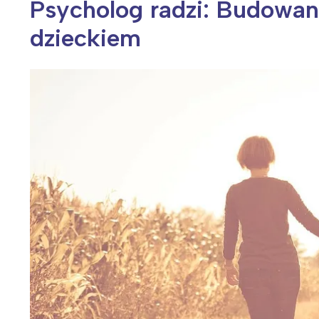
Psycholog radzi: Budowan
dzieckiem
Wiosenny koncert ptaków na płocie
Kwitnąca wiśn