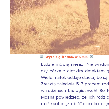
Czyta się średnio w 5 min.
Ludzie mówią nieraz „Nie wiadom
czy córka z ciężkim defektem g
Wiele matek oddaje dzieci, bo są
Zresztą zaledwie 5-7 procent ro
w rodzinach biologicznych! Bo 
Można powiedzieć, że ich rodzic
może sobie „zrobić” dziecko, częs