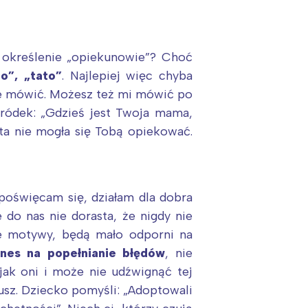
y określenie „opiekunowie”? Choć
o”, „tato”
. Najlepiej więc chyba
nie mówić. Możesz też mi mówić po
gródek: „Gdzieś jest Twoja mama,
ta nie mogła się Tobą opiekować.
poświęcam się, działam dla dobra
 do nas nie dorasta, że nigdy nie
ne motywy, będą mało odporni na
ines na popełnianie błędów
, nie
ak oni i może nie udźwignąć tej
usz. Dziecko pomyśli: „Adoptowali