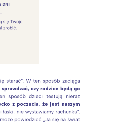
5 DNI
.
rą się Twoje
i zrobić.
ę starać”. W ten sposób zaciąga
 sprawdzać, czy rodzice będą go
:
en sposób dzieci testują nieraz
ecko z poczucia, że jest naszym
i łaski, nie wystawiamy rachunku”.
może powiedzieć „Ja się na świat