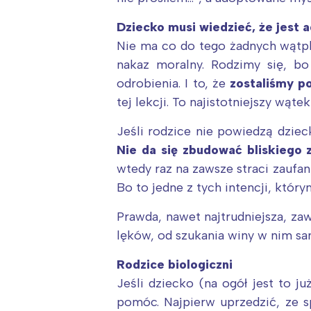
T
P
Dziecko musi wiedzieć, że jest
W
Nie ma co do tego żadnych wątpl
nakaz moralny. Rodzimy się, b
odrobienia. I to, że
zostaliśmy p
tej lekcji. To najistotniejszy wąt
Jeśli rodzice nie powiedzą dziec
Nie da się zbudować bliskiego 
wtedy raz na zawsze straci zaufan
Bo to jedne z tych intencji, któr
Prawda, nawet najtrudniejsza, za
lęków, od szukania winy w nim s
Rodzice biologiczni
Jeśli dziecko (na ogół jest to j
pomóc. Najpierw uprzedzić, ze s