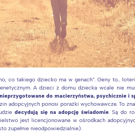
o, co takiego dziecko ma w genach”. Geny to… loter
enetycznym. A dzieci z domu dziecka wcale nie mus
nieprzygotowane do macierzyństwa, psychicznie i s
dzin adopcyjnych ponosi porażki wychowawcze. To znak
ludzie
decydują się na adopcję świadomie
. Są do ro
ielstwo jest licencjonowane w ośrodkach adopcyjnych
to zupełnie nieodpowiedzialnie).