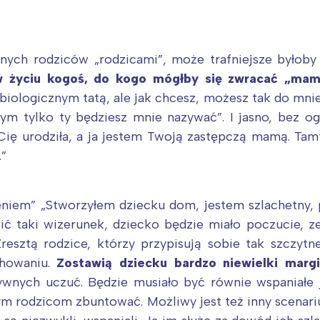
nych rodziców „rodzicami”, może trafniejsze byłob
w życiu kogoś, do kogo mógłby się zwracać „mam
 biologicznym tatą, ale jak chcesz, możesz tak do m
rym tylko ty będziesz mnie nazywać”. I jasno, bez o
 Cię urodziła, a ja jestem Twoją zastępczą mamą. Tam
.”
iem” „Stworzyłem dziecku dom, jestem szlachetny, 
ić taki wizerunek, dziecko będzie miało poczucie, ze
resztą rodzice, którzy przypisują sobie tak szczyt
chowaniu.
Zostawią dziecku bardzo niewielki marg
wnych uczuć. Będzie musiało być równie wspaniałe j
ym rodzicom zbuntować. Możliwy jest też inny scenari