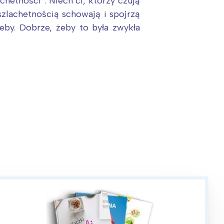
chetności”. Niech ci, którzy czują
 szlachetnością schowają i spojrzą
eby. Dobrze, żeby to była zwykła