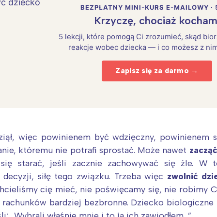
BEZPŁATNY MINI-KURS E-MAILOWY · 
Krzyczę, chociaż kocham
5 lekcji, które pomogą Ci zrozumieć, skąd bio
reakcje wobec dziecka — i co możesz z nim
Zapisz się za darmo →
ziął, więc powinienem być wdzięczny, powinienem si
ie, któremu nie potrafi sprostać. Może nawet
zacząć
Interesują mnie wydarzenia z tego regionu
 się starać, jeśli zacznie zachowywać się źle. W t
decyzji, siłę tego związku. Trzeba więc
zwolnić dzi
arszawa
Śląsk
hcieliśmy cię mieć, nie poświęcamy się, nie robimy C
h rachunków bardziej bezbronne. Dziecko biologiczne 
ódź
Kraków
i: „Wybrali właśnie mnie i to ja ich zawiodłem…”.