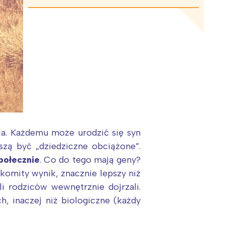
ia. Każdemu może urodzić się syn
zą być „dziedziczne obciążone”.
połecznie
. Co do tego mają geny?
omity wynik, znacznie lepszy niż
li rodziców wewnętrznie dojrzali.
, inaczej niż biologiczne (każdy