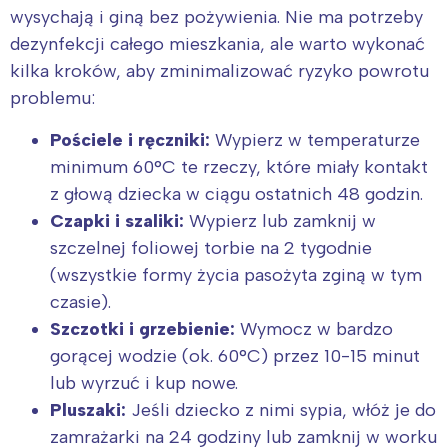
wysychają i giną bez pożywienia. Nie ma potrzeby
Warszawa
Śląsk
dezynfekcji całego mieszkania, ale warto wykonać
Łódź
Kraków
kilka kroków, aby zminimalizować ryzyko powrotu
Trójmiasto
Południe
problemu:
Poznań
Północ
Pościele i ręczniki:
Wypierz w temperaturze
Wrocław
Wszystkie
minimum 60°C te rzeczy, które miały kontakt
z głową dziecka w ciągu ostatnich 48 godzin.
Wybieram
Czapki i szaliki:
Wypierz lub zamknij w
szczelnej foliowej torbie na 2 tygodnie
(wszystkie formy życia pasożyta zginą w tym
czasie).
Szczotki i grzebienie:
Wymocz w bardzo
gorącej wodzie (ok. 60°C) przez 10-15 minut
lub wyrzuć i kup nowe.
Pluszaki:
Jeśli dziecko z nimi sypia, włóż je do
zamrażarki na 24 godziny lub zamknij w worku