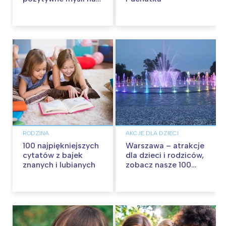
każdy dzień
RODZINA
AKCJE DLA DZIECI
100 najpiękniejszych
Warszawa – atrakcje
cytatów z bajek
dla dzieci i rodziców,
znanych i lubianych
zobacz nasze 100
propozycji na
wspólną zabawę!