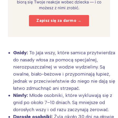
biorą się Twoje reakcje wobec dziecka — i co
możesz z nimi zrobić.
Zapisz się za darmo →
Gnidy:
To jaja wszy, które samica przytwierdza
do nasady włosa za pomocą specjalnej,
nierozpuszczalnej w wodzie wydzieliny. Są
owalne, biało-beżowe i przypominają łupież,
jednak w przeciwieństwie do niego nie dają się
łatwo zdmuchnąć ani strzepać.
Nimfy:
Młode osobniki, które wykluwają się z
gnid po około 7–10 dniach. Są mniejsze od
dorosłych wszy i od razu zaczynają żerować.
Dorosłe osobniki:
Żyją około 30 dni na głowie