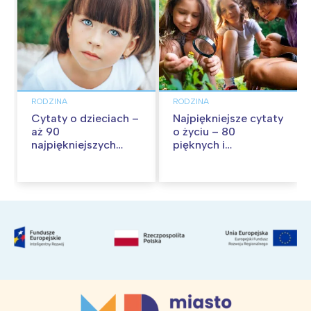
RODZINA
RODZINA
Cytaty o dzieciach –
Najpiękniejsze cytaty
aż 90
o życiu – 80
najpiękniejszych
pięknych i
cytatów o
inspirujących myśli
dzieciństwie