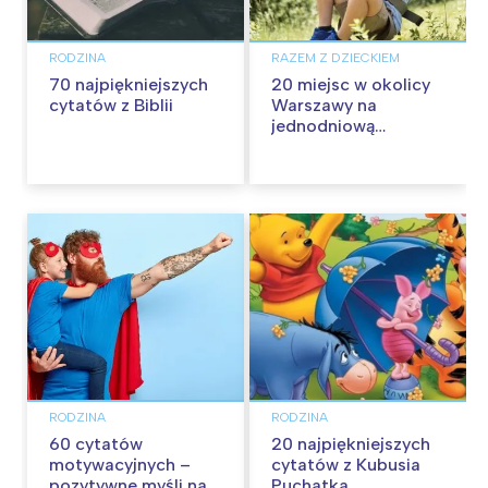
RODZINA
RAZEM Z DZIECKIEM
70 najpiękniejszych
20 miejsc w okolicy
cytatów z Biblii
Warszawy na
jednodniową
wycieczkę z dziećmi
RODZINA
RODZINA
60 cytatów
20 najpiękniejszych
motywacyjnych –
cytatów z Kubusia
pozytywne myśli na
Puchatka