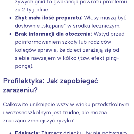
żywych gnid to gwarancja powrotu problemu
za 2 tygodnie.
Zbyt mała ilość preparatu:
Włosy muszą być
dosłownie „skąpane” w środku leczniczym.
Brak informacji dla otoczenia:
Wstyd przed
poinformowaniem szkoły lub rodziców
kolegów sprawia, że dzieci zarażają się od
siebie nawzajem w kółko (tzw. efekt ping-
ponga).
Profilaktyka: Jak zapobiegać
zarażeniu?
Całkowite uniknięcie wszy w wieku przedszkolnym
i wczesnoszkolnym jest trudne, ale można
znacząco zmniejszyć ryzyko:
Edukacja:
Tłumacz dziecku, by nie pożyczało