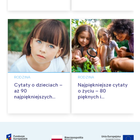
wspólną zabawę!
RODZINA
RODZINA
Cytaty o dzieciach –
Najpiękniejsze cytaty
aż 90
o życiu – 80
najpiękniejszych
pięknych i
cytatów o
inspirujących myśli
dzieciństwie