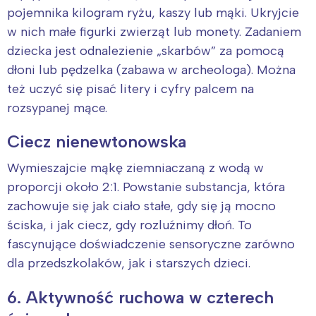
pojemnika kilogram ryżu, kaszy lub mąki. Ukryjcie
w nich małe figurki zwierząt lub monety. Zadaniem
dziecka jest odnalezienie „skarbów” za pomocą
dłoni lub pędzelka (zabawa w archeologa). Można
też uczyć się pisać litery i cyfry palcem na
rozsypanej mące.
Ciecz nienewtonowska
Interesują mnie wydarzenia z
tego regionu:
Wymieszajcie mąkę ziemniaczaną z wodą w
proporcji około 2:1. Powstanie substancja, która
zachowuje się jak ciało stałe, gdy się ją mocno
Warszawa
Śląsk
ściska, i jak ciecz, gdy rozluźnimy dłoń. To
Łódź
Kraków
fascynujące doświadczenie sensoryczne zarówno
Trójmiasto
Południe
dla przedszkolaków, jak i starszych dzieci.
Poznań
Północ
6. Aktywność ruchowa w czterech
Wrocław
Wszystkie