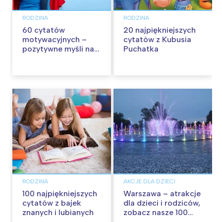
RODZINA
RODZINA
60 cytatów
20 najpiękniejszych
motywacyjnych –
cytatów z Kubusia
pozytywne myśli na
Puchatka
każdy dzień
RODZINA
AKCJE DLA DZIECI
100 najpiękniejszych
Warszawa – atrakcje
cytatów z bajek
dla dzieci i rodziców,
znanych i lubianych
zobacz nasze 100
propozycji na