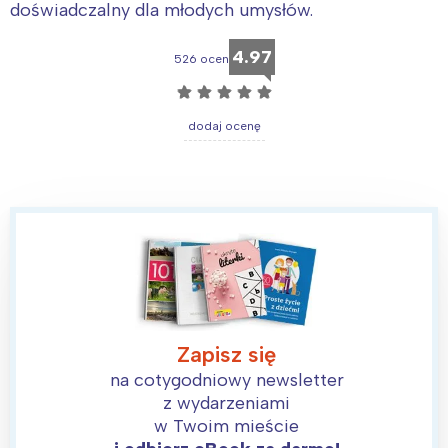
doświadczalny dla młodych umysłów.
4.97
526 ocen
☆
☆
☆
☆
☆
dodaj ocenę
Zapisz się
na cotygodniowy newsletter
z wydarzeniami
w Twoim mieście