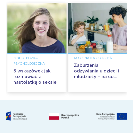
BIBLIOTECZKA
RODZINA NA CO DZIEŃ
PSYCHOLOGICZNA
Zaburzenia
5 wskazówek jak
odżywiania u dzieci i
rozmawiać z
młodzieży – na co
nastolatką o seksie
zwrócić uwagę?