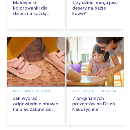
Malowanki
Czy dzieci mogą jeść
kolorowanki dla
desery na bazie
dzieci na każdą
kawy?
okazję
RODZINA NA CO DZIEŃ
WYCHOWANIE I EDUKACJA
Jak wybrać
7 oryginalnych
odpowiednie obuwie
prezentów na Dzień
na plac zabaw, do
Nauczyciela
przedszkola i na
spacer?