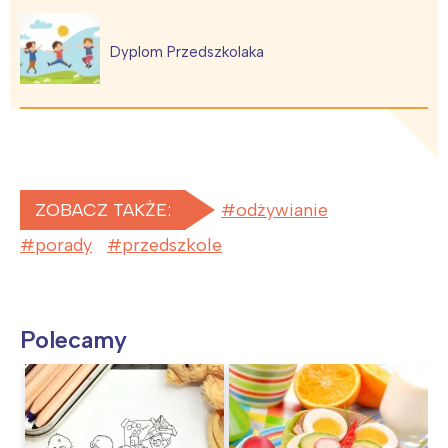
Dyplom Przedszkolaka
ZOBACZ TAKŻE:
odżywianie
porady
przedszkole
Polecamy