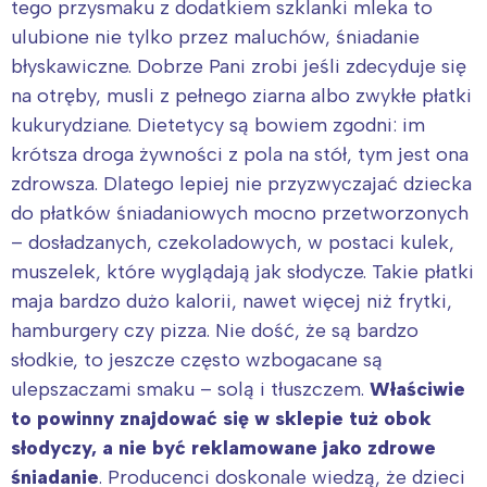
tego przysmaku z dodatkiem szklanki mleka to
ulubione nie tylko przez maluchów, śniadanie
błyskawiczne. Dobrze Pani zrobi jeśli zdecyduje się
na otręby, musli z pełnego ziarna albo zwykłe płatki
kukurydziane. Dietetycy są bowiem zgodni: im
krótsza droga żywności z pola na stół, tym jest ona
zdrowsza. Dlatego lepiej nie przyzwyczajać dziecka
do płatków śniadaniowych mocno przetworzonych
– dosładzanych, czekoladowych, w postaci kulek,
muszelek, które wyglądają jak słodycze. Takie płatki
maja bardzo dużo kalorii, nawet więcej niż frytki,
hamburgery czy pizza. Nie dość, że są bardzo
słodkie, to jeszcze często wzbogacane są
ulepszaczami smaku – solą i tłuszczem.
Właściwie
to powinny znajdować się w sklepie tuż obok
słodyczy, a nie być reklamowane jako zdrowe
śniadanie
. Producenci doskonale wiedzą, że dzieci