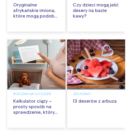
Oryginalne
Czy dzieci mogą jeść
afrykańskie imiona,
desery na bazie
które mogą podobać
kawy?
się w Polsce
RODZINA NA CO DZIEŃ
JEDZONKO
Kalkulator ciąży –
13 deserów z arbuza
prosty sposób na
sprawdzenie, który
to tydzień