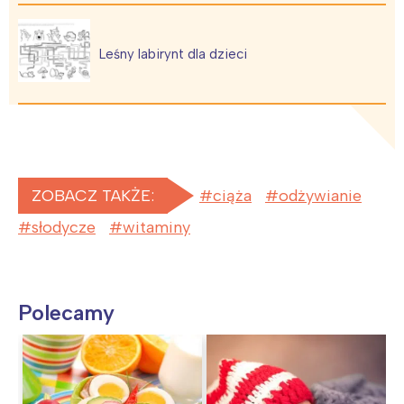
Leśny labirynt dla dzieci
ZOBACZ TAKŻE:
ciąża
odżywianie
słodycze
witaminy
Polecamy