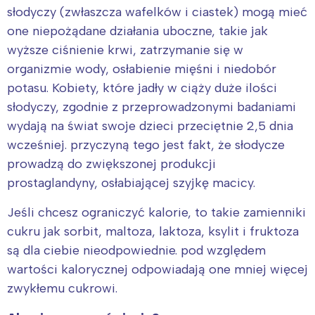
słodyczy (zwłaszcza wafelków i ciastek) mogą mieć
one niepożądane działania uboczne, takie jak
Warszawa
Śląsk
wyższe ciśnienie krwi, zatrzymanie się w
Łódź
Kraków
organizmie wody, osłabienie mięśni i niedobór
Trójmiasto
Południe
potasu. Kobiety, które jadły w ciąży duże ilości
Poznań
Północ
słodyczy, zgodnie z przeprowadzonymi badaniami
Wrocław
Wszystkie
wydają na świat swoje dzieci przeciętnie 2,5 dnia
wcześniej. przyczyną tego jest fakt, że słodycze
prowadzą do zwiększonej produkcji
Wybieram
prostaglandyny, osłabiającej szyjkę macicy.
Jeśli chcesz ograniczyć kalorie, to takie zamienniki
cukru jak sorbit, maltoza, laktoza, ksylit i fruktoza
są dla ciebie nieodpowiednie. pod względem
wartości kalorycznej odpowiadają one mniej więcej
zwykłemu cukrowi.