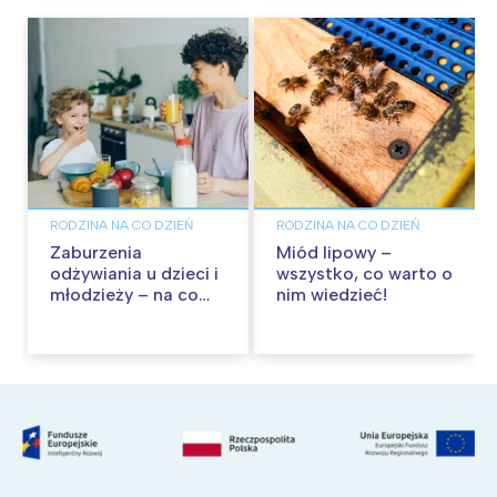
RODZINA NA CO DZIEŃ
RODZINA NA CO DZIEŃ
Zaburzenia
Miód lipowy –
odżywiania u dzieci i
wszystko, co warto o
młodzieży – na co
nim wiedzieć!
zwrócić uwagę?