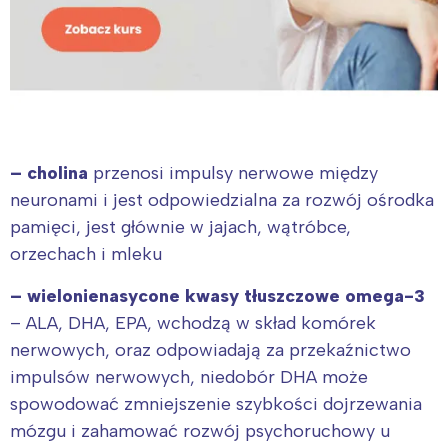
Interesują mnie wydarzenia z
tego regionu:
Warszawa
Śląsk
Łódź
Kraków
– cholina
przenosi impulsy nerwowe między
Trójmiasto
Południe
neuronami i jest odpowiedzialna za rozwój ośrodka
Poznań
Północ
pamięci, jest głównie w jajach, wątróbce,
Wrocław
Wszystkie
orzechach i mleku
Wybieram
– wielonienasycone kwasy tłuszczowe omega-3
– ALA, DHA, EPA, wchodzą w skład komórek
nerwowych, oraz odpowiadają za przekaźnictwo
impulsów nerwowych, niedobór DHA może
spowodować zmniejszenie szybkości dojrzewania
mózgu i zahamować rozwój psychoruchowy u