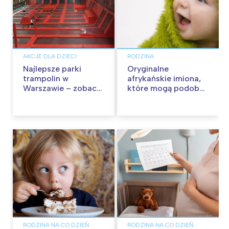
AKCJE DLA DZIECI
RODZINA
Najlepsze parki
Oryginalne
trampolin w
afrykańskie imiona,
Warszawie – zobacz
które mogą podobać
opinie nastolatków i
się w Polsce
zdjęcia
RODZINA NA CO DZIEŃ
RODZINA NA CO DZIEŃ