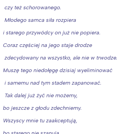
Trójmiasto
Południe
czy też schorowanego.
Poznań
Północ
Młodego samca siła rozpiera
Wrocław
Wszystkie
i starego przywódcy on już nie popiera.
Wybieram
Coraz częściej na jego staje drodze
zdecydowany na wszystko, ale nie w trwodze.
Muszę tego niedołęgę dzisiaj wyeliminować
i samemu nad tym stadem zapanować.
Tak dalej już żyć nie możemy,
bo jeszcze z głodu zdechniemy.
Wszyscy mnie tu zaakceptują,
bo starego nie szanują.