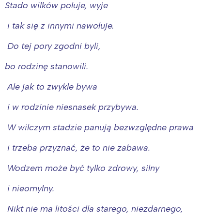
Stado wilków poluje, wyje
i tak się z innymi nawołuje.
Do tej pory zgodni byli,
bo rodzinę stanowili.
Ale jak to zwykle bywa
i w rodzinie niesnasek przybywa.
W wilczym stadzie panują bezwzględne prawa
i trzeba przyznać, że to nie zabawa.
Interesują mnie wydarzenia z
tego regionu:
Wodzem może być tylko zdrowy, silny
i nieomylny.
Warszawa
Śląsk
Nikt nie ma litości dla starego, niezdarnego,
Łódź
Kraków