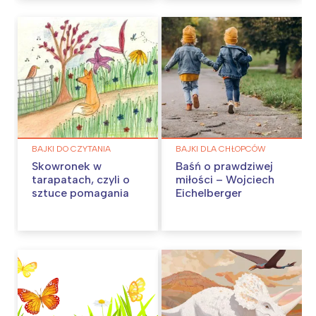
BAJKI DO CZYTANIA
BAJKI DLA CHŁOPCÓW
Skowronek w
Baśń o prawdziwej
tarapatach, czyli o
miłości – Wojciech
sztuce pomagania
Eichelberger