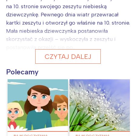
na 10. stronie swojego zeszytu niebieską
dziewczynkę. Pewnego dnia wiatr przewracał
kartki zeszytu i otworzył go właśnie na 10. stronie.
Mała niebieska dziewczynka postanowiła
skorzystać z okazji – wyskoczyła z zeszytu i
postanowiła przejść się po...
CZYTAJ DALEJ
Polecamy
BAJKI DO CZYTANIA
BAJKI DO CZYTANIA