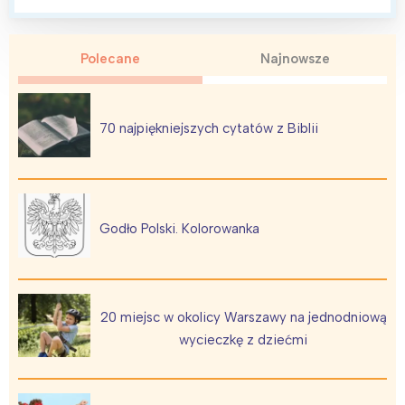
Polecane
Najnowsze
Interesują mnie wydarzenia z
70 najpiękniejszych cytatów z Biblii
tego regionu:
Warszawa
Śląsk
Łódź
Kraków
Godło Polski. Kolorowanka
Trójmiasto
Południe
Poznań
Północ
Wrocław
Wszystkie
20 miejsc w okolicy Warszawy na jednodniową
wycieczkę z dziećmi
Wybieram