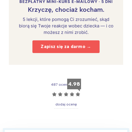
BEZPŁATNY MINI-KURS E-MAILOWY · 5 DNI
Krzyczę, chociaż kocham.
5 lekcji, które pomogą Ci zrozumieć, skąd
biorą się Twoje reakcje wobec dziecka — i co
możesz z nimi zrobić.
Zapisz się za darmo →
4.98
487 ocen
☆
☆
☆
☆
☆
dodaj ocenę