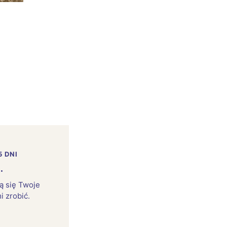
5 DNI
.
rą się Twoje
i zrobić.