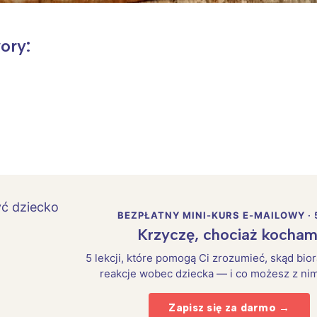
ory:
BEZPŁATNY MINI-KURS E-MAILOWY · 
Krzyczę, chociaż kocham
5 lekcji, które pomogą Ci zrozumieć, skąd bio
reakcje wobec dziecka — i co możesz z nim
Zapisz się za darmo →