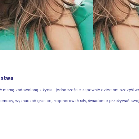
rójmiasto
Południe
oznań
Północ
rocław
Wszystkie
Wybieram
lstwa
być mamą zadowoloną z życia i jednocześnie zapewnić dzieciom szczęśliw
emocy, wyznaczać granice, regenerować siły, świadomie przeżywać swoje