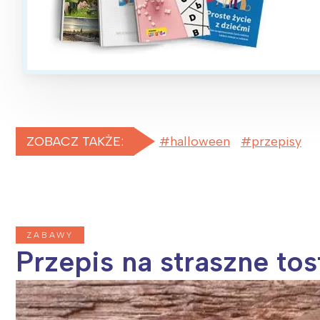
ZOBACZ TAKŻE:
halloween
przepisy
ZABAWY
Przepis na straszne to