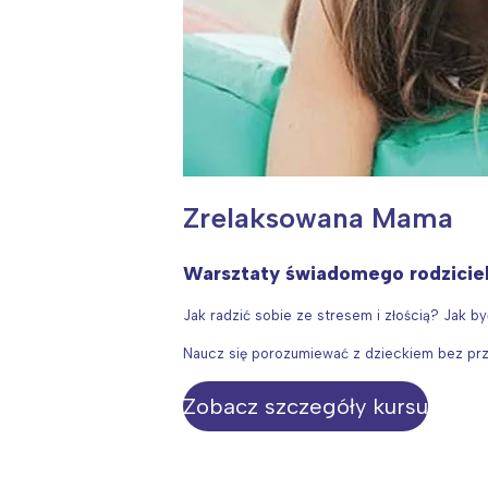
T
P
W
Zrelaksowana Mama
Warsztaty świadomego rodzicie
Jak radzić sobie ze stresem i złością? Jak 
Naucz się porozumiewać z dzieckiem bez prz
Zobacz szczegóły kursu