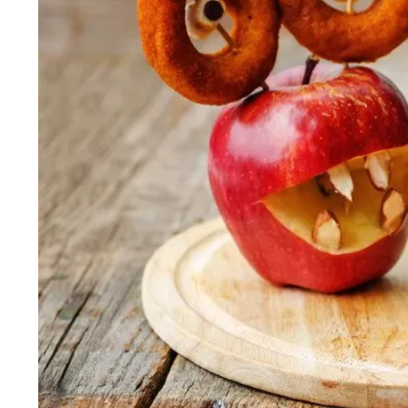
Wiosenny koncert ptaków na płocie
Kwitnąca wiśn