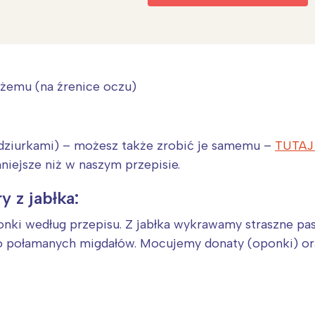
dżemu (na źrenice oczu)
 dziurkami) – możesz także zrobić je samemu –
TUTAJ 
mniejsze niż w naszym przepisie.
y z jabłka:
ki według przepisu. Z jabłka wykrawamy straszne pas
 połamanych migdałów. Mocujemy donaty (oponki) or