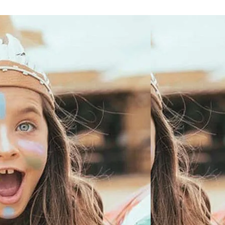
Interesują mnie wydarzenia z tego regionu
arszawa
Śląsk
ódź
Kraków