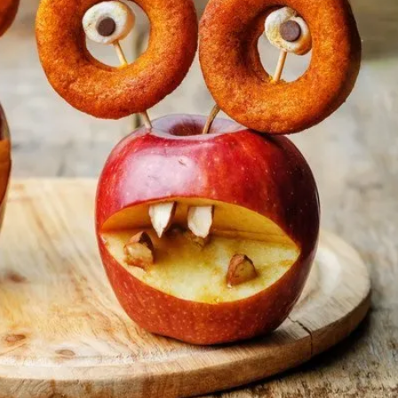
ia i jej płatki
Pszczoła i kwitnący ul