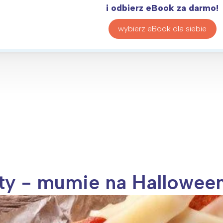
i odbierz eBook za darmo!
wybierz eBook dla siebie
sty - mumie na Hallowee