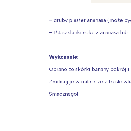
– gruby plaster ananasa (może by
– 1/4 szklanki soku z ananasa lub 
Wykonanie:
Obrane ze skórki banany pokrój i
Zmiksuj je w mikserze z truskaw
Smacznego!
W
Ł
T
P