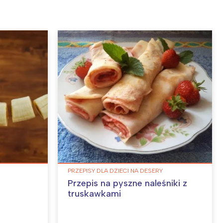
PRZEPISY DLA DZIECI NA DESERY
n
Przepis na pyszne naleśniki z
truskawkami