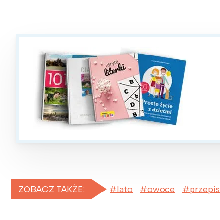
W
ZOBACZ TAKŻE:
lato
owoce
przepis