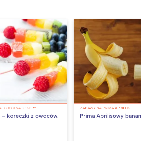
A DZIECI NA DESERY
ZABAWY NA PRIMA APRILLIS
i – koreczki z owoców.
Prima Aprilisowy bana