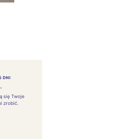
5 DNI
.
rą się Twoje
i zrobić.