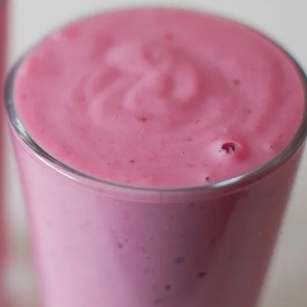
ia i jej płatki
Pszczoła i kwitnący ul