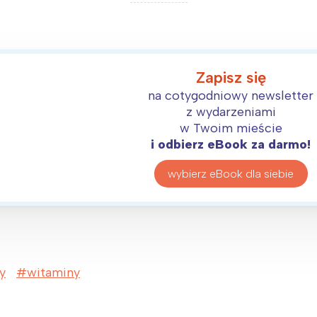
rocław
Wszystkie
Wybieram
Zapisz się
na cotygodniowy newsletter
z wydarzeniami
w Twoim mieście
i odbierz eBook za darmo!
wybierz eBook dla siebie
y
witaminy