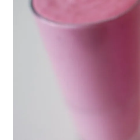
Wiosenny koncert ptaków na płocie
Kwitnąca wiśn