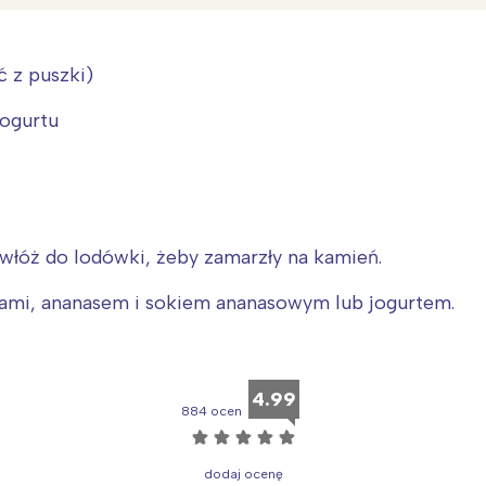
ć z puszki)
jogurtu
 włóż do lodówki, żeby zamarzły na kamień.
kami, ananasem i sokiem ananasowym lub jogurtem.
Interesują mnie wydarzenia z tego regionu
arszawa
Śląsk
4.99
ódź
Kraków
884 ocen
☆
☆
☆
☆
☆
rójmiasto
Południe
dodaj ocenę
oznań
Północ