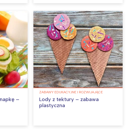
ZABAWY EDUKACYJNE I ROZWIJAJĄCE
anapkę –
Lody z tektury – zabawa
plastyczna