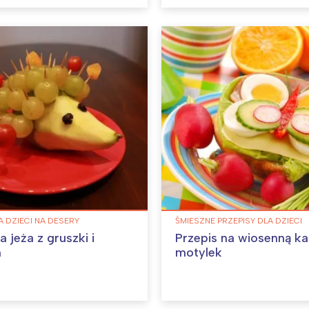
A DZIECI NA DESERY
ŚMIESZNE PRZEPISY DLA DZIECI
a jeża z gruszki i
Przepis na wiosenną k
n
motylek