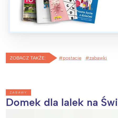
T
P
W
ZOBACZ TAKŻE:
postacie
zabawki
ZABAWY
Domek dla lalek na Św