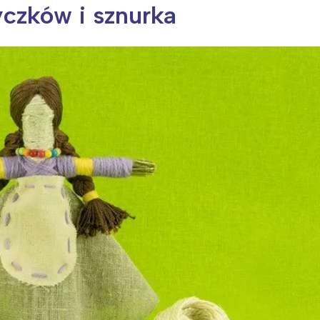
yczków i sznurka
ia i jej płatki
Pszczoła i kwitnący ul