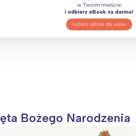
rójmiasto
Południe
w Twoim mieście
oznań
Północ
i odbierz eBook za darmo!
rocław
Wszystkie
wybierz eBook dla siebie
Wybieram
ięta Bożego Narodzenia