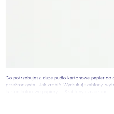
Co potrzebujesz: duże pudło kartonowe papier do d
przeźroczysta Jak zrobić: Wydrukuj szablony, wytni
karton kolorowe papiery. Szablony oznaczone...