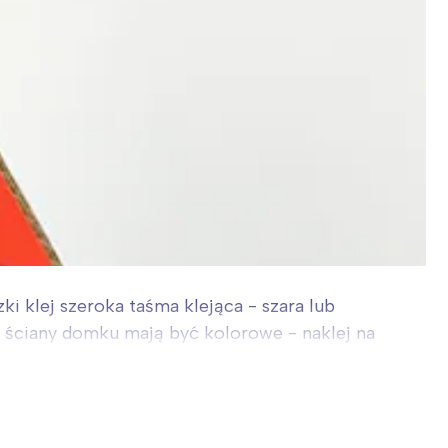
i klej szeroka taśma klejąca - szara lub
li ściany domku mają być kolorowe - naklej na