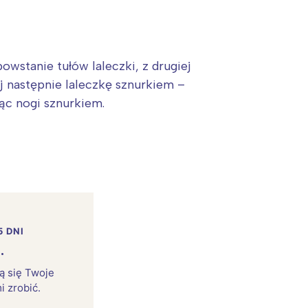
owstanie tułów laleczki, z drugiej
aj następnie laleczkę sznurkiem –
jąc nogi sznurkiem.
5 DNI
.
rą się Twoje
i zrobić.