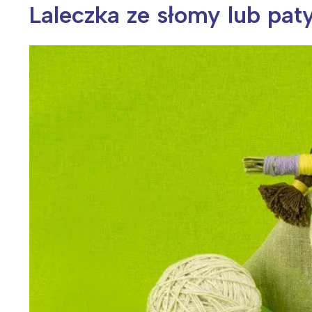
Laleczka ze słomy lub pat
Wiosenny koncert ptaków na płocie
Kwitnąca wiśn