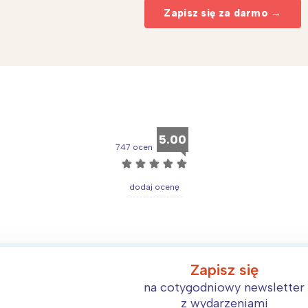
Zapisz się za darmo →
5.00
747 ocen
☆
☆
☆
☆
☆
dodaj ocenę
Interesują mnie wydarzenia z tego regionu
arszawa
Śląsk
Zapisz się
na cotygodniowy newsletter
ódź
Kraków
z wydarzeniami