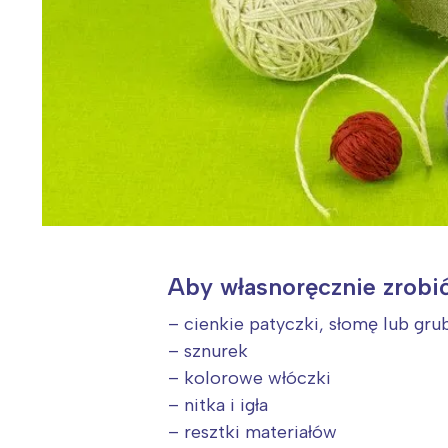
Aby własnoręcznie zrobić
– cienkie patyczki, słomę lub gru
– sznurek
– kolorowe włóczki
– nitka i igła
– resztki materiałów