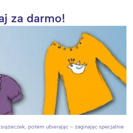
aj za darmo!
siążeczek, potem ubierając – zaginając specjalnie