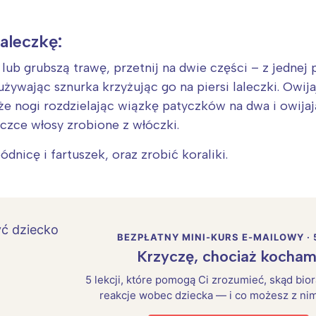
laleczkę:
lub grubszą trawę, przetnij na dwie części – z jednej p
 używając sznurka krzyżując go na piersi laleczki. Owij
kże nogi rozdzielając wiązkę patyczków na dwa i owija
leczce włosy zrobione z włóczki.
dnicę i fartuszek, oraz zrobić koraliki.
BEZPŁATNY MINI-KURS E-MAILOWY · 
Krzyczę, chociaż kocham
5 lekcji, które pomogą Ci zrozumieć, skąd bio
reakcje wobec dziecka — i co możesz z nim