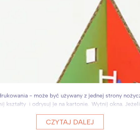
rukowania - może być używany z jednej strony nożyczk
j kształty i odrysuj je na kartonie. Wytnij okna. Jeże
CZYTAJ DALEJ