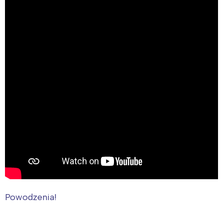
Interesują mnie wydarzenia z
tego regionu:
Warszawa
Śląsk
Łódź
Kraków
Powodzenia!
Trójmiasto
Południe
Poznań
Północ