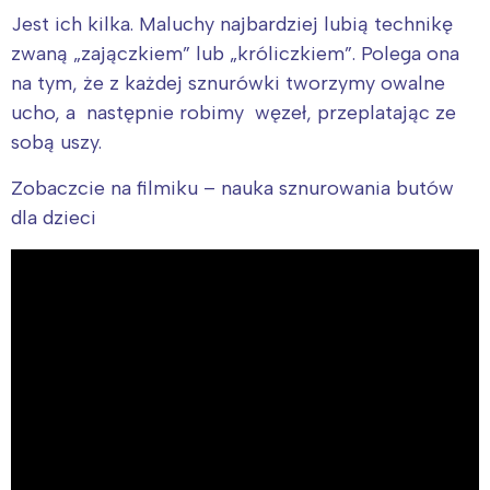
Jest ich kilka. Maluchy najbardziej lubią technikę
zwaną „zajączkiem” lub „króliczkiem”. Polega ona
na tym, że z każdej sznurówki tworzymy owalne
ucho, a następnie robimy węzeł, przeplatając ze
sobą uszy.
Zobaczcie na
filmiku – nauka
sznurowania butów
dla dzieci