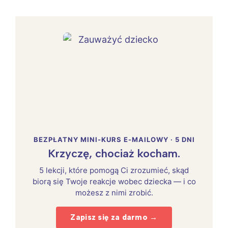
BEZPŁATNY MINI-KURS E-MAILOWY · 5 DNI
Krzyczę, chociaż kocham.
5 lekcji, które pomogą Ci zrozumieć, skąd
biorą się Twoje reakcje wobec dziecka — i co
możesz z nimi zrobić.
Zapisz się za darmo →