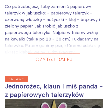
Co potrzebujesz, żeby zamienić papierowy
talerzyk w jabłuszko: - papierowy talerzyk -
czerwoną włóczkę - nożyczki - klej - brązowy i
zielony papier Jak zrobić jabłuszko z
papierowego talerzyka: Najpierw tniemy wełnę
na kawałki (takie po 20 - 30 cm) i układamy na
talerzyku. Potem gonimy psa, któremu udało się
ukraść kłębek wełny... Odzyskawszy...
CZYTAJ DALEJ
ZABAWY
Jednorożec, klaun i miś panda -
z papierowych talerzyków