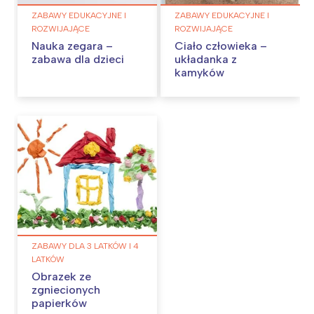
ZABAWY EDUKACYJNE I
ZABAWY EDUKACYJNE I
ROZWIJAJĄCE
ROZWIJAJĄCE
Nauka zegara –
Ciało człowieka –
zabawa dla dzieci
układanka z
kamyków
ZABAWY DLA 3 LATKÓW I 4
LATKÓW
Obrazek ze
zgniecionych
papierków