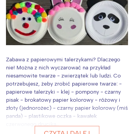
Zabawa z papierowymi talerzykami? Dlaczego
nie! Można z nich wyczarować na przykład
niesamowite twarze - zwierzątek lub ludzi. Co
potrzebujesz, żeby zrobić papierowe twarze: -
papierowe talerzyki - klej - pompony - czarny
pisak - brokatowy papier kolorowy - różowy i
złoty (jednorożec) - czarny papier kolorowy (miś
panda) - plastikowe oczka - kawałek
czerwonego drucika...
CZYTAJ DALEJ