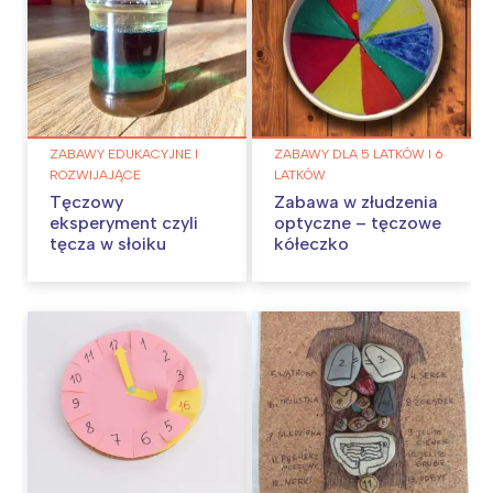
ZABAWY EDUKACYJNE I
ZABAWY DLA 5 LATKÓW I 6
ROZWIJAJĄCE
LATKÓW
Tęczowy
Zabawa w złudzenia
eksperyment czyli
optyczne – tęczowe
tęcza w słoiku
kółeczko