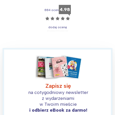
Wrocław
Wszystkie
4.98
884 ocen
☆
☆
☆
☆
☆
Wybieram
dodaj ocenę
Zapisz się
na cotygodniowy newsletter
z wydarzeniami
w Twoim mieście
i odbierz eBook za darmo!