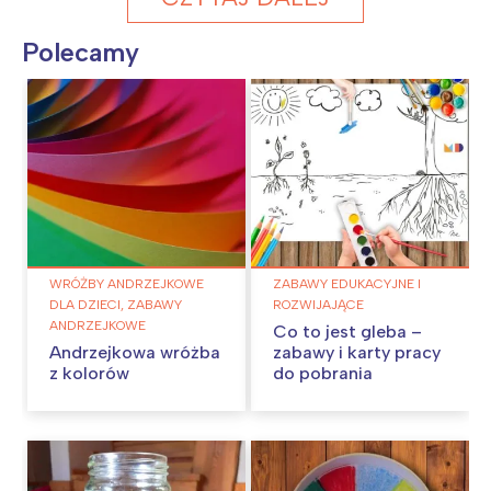
Polecamy
WRÓŻBY ANDRZEJKOWE
ZABAWY EDUKACYJNE I
DLA DZIECI, ZABAWY
ROZWIJAJĄCE
ANDRZEJKOWE
Co to jest gleba –
Andrzejkowa wróżba
zabawy i karty pracy
z kolorów
do pobrania