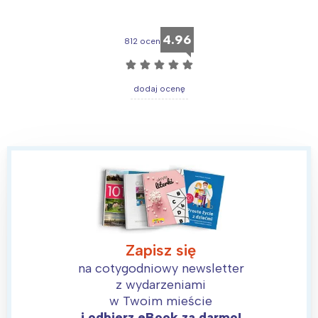
4.96
812 ocen
☆
☆
☆
☆
☆
dodaj ocenę
Zapisz się
na cotygodniowy newsletter
z wydarzeniami
w Twoim mieście
i odbierz eBook za darmo!