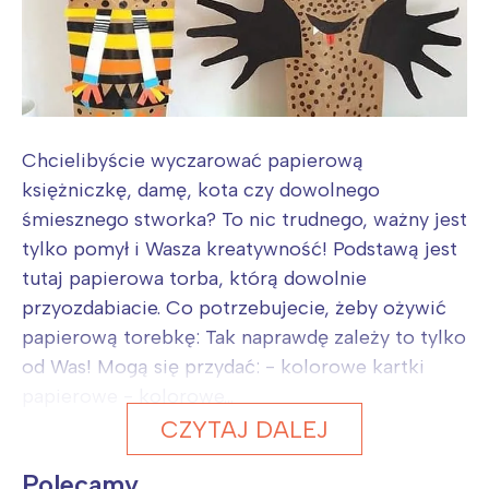
Chcielibyście wyczarować papierową
księżniczkę, damę, kota czy dowolnego
śmiesznego stworka? To nic trudnego, ważny jest
tylko pomył i Wasza kreatywność! Podstawą jest
tutaj papierowa torba, którą dowolnie
przyozdabiacie. Co potrzebujecie, żeby ożywić
papierową torebkę: Tak naprawdę zależy to tylko
od Was! Mogą się przydać: - kolorowe kartki
papierowe - kolorowe...
CZYTAJ DALEJ
Polecamy