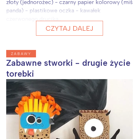
złoty (jednorożec) - czarny papier kolorowy (miś
panda) - plastikowe oczka - kawałek
czerwonego drucika...
CZYTAJ DALEJ
ZABAWY
Zabawne stworki - drugie życie
torebki