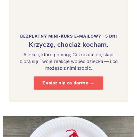
BEZPŁATNY MINI-KURS E-MAILOWY · 5 DNI
Krzyczę, chociaż kocham.
5 lekcji, które pomogą Ci zrozumieć, skąd
biorą się Twoje reakcje wobec dziecka — i co
możesz z nimi zrobić.
Zapisz się za darmo →