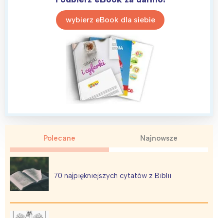
Interesują mnie wydarzenia z
tego regionu:
wybierz eBook dla siebie
Warszawa
Śląsk
Łódź
Kraków
Trójmiasto
Południe
Poznań
Północ
Wrocław
Wszystkie
Wybieram
Polecane
Najnowsze
70 najpiękniejszych cytatów z Biblii