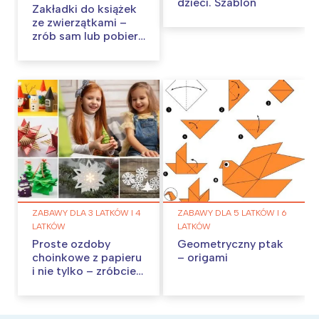
dzieci. Szablon
Zakładki do książek
ze zwierzątkami –
zrób sam lub pobierz
szablon
ZABAWY DLA 3 LATKÓW I 4
ZABAWY DLA 5 LATKÓW I 6
LATKÓW
LATKÓW
Proste ozdoby
Geometryczny ptak
choinkowe z papieru
– origami
i nie tylko – zróbcie
je w domu!