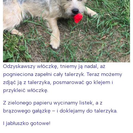
Odzyskawszy włóczkę, tniemy ją nadal, aż
pognieciona zapełni cały talerzyk. Teraz możemy
zdjąć ją z talerzyka, posmarować go klejem i
przykleić włóczkę.
Z zielonego papieru wycinamy listek, a z
brązowego gałązkę – i doklejamy do talerzyka.
I jabłuszko gotowe!