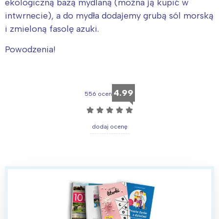
ekologiczną bazą mydlaną (można ją kupić w
intwrnecie), a do mydła dodajemy grubą sól morską
i zmieloną fasolę azuki.
Powodzenia!
Interesują mnie wydarzenia z
tego regionu:
4.99
556 ocen
☆
☆
☆
☆
☆
Warszawa
Śląsk
dodaj ocenę
Łódź
Kraków
Trójmiasto
Południe
Poznań
Północ
Wrocław
Wszystkie
Wybieram