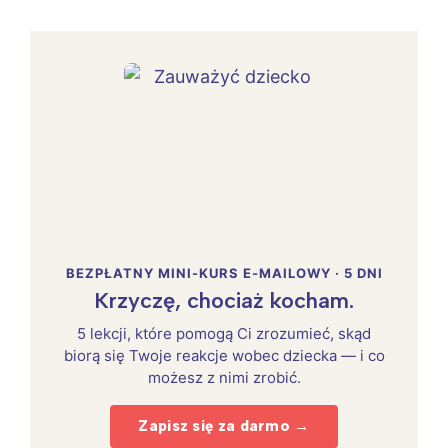
BEZPŁATNY MINI-KURS E-MAILOWY · 5 DNI
Krzyczę, chociaż kocham.
5 lekcji, które pomogą Ci zrozumieć, skąd
biorą się Twoje reakcje wobec dziecka — i co
możesz z nimi zrobić.
Zapisz się za darmo →