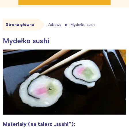
Strona główna
Zabawy
Mydełko sushi
Mydełko sushi
Materiały (na talerz „sushi”):