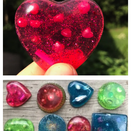
Warszawa
Śląsk
Łódź
Kraków
Trójmiasto
Południe
Poznań
Północ
Wrocław
Wszystkie
Wybieram