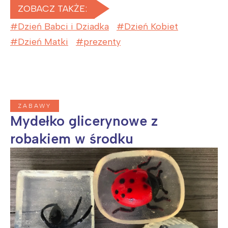
ZOBACZ TAKŻE:
Dzień Babci i Dziadka
Dzień Kobiet
Dzień Matki
prezenty
ZABAWY
Mydełko glicerynowe z
robakiem w środku