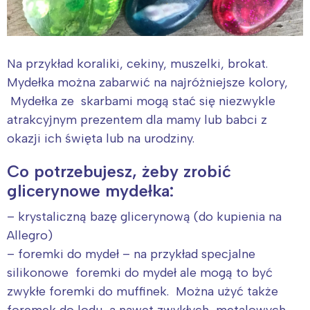
Na przykład koraliki, cekiny, muszelki, brokat.
Mydełka można zabarwić na najróżniejsze kolory,
Mydełka ze skarbami mogą stać się niezwykle
atrakcyjnym prezentem dla mamy lub babci z
okazji ich święta lub na urodziny.
Co potrzebujesz, żeby zrobić
glicerynowe mydełka:
– krystaliczną bazę glicerynową (do kupienia na
Allegro)
– foremki do mydeł – na przykład specjalne
silikonowe foremki do mydeł ale mogą to być
zwykłe foremki do muffinek. Można użyć także
foremek do lodu, a nawet zwykłych, metalowych