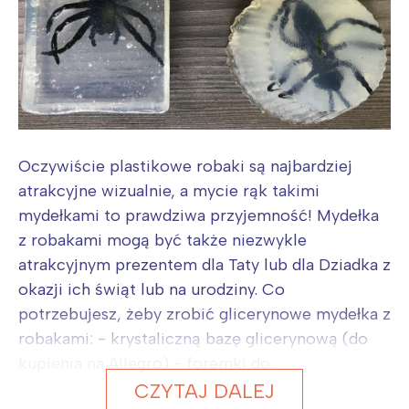
Oczywiście plastikowe robaki są najbardziej
atrakcyjne wizualnie, a mycie rąk takimi
mydełkami to prawdziwa przyjemność! Mydełka
z robakami mogą być także niezwykle
atrakcyjnym prezentem dla Taty lub dla Dziadka z
okazji ich świąt lub na urodziny. Co
potrzebujesz, żeby zrobić glicerynowe mydełka z
robakami: - krystaliczną bazę glicerynową (do
kupienia na Allegro) - foremki do...
CZYTAJ DALEJ