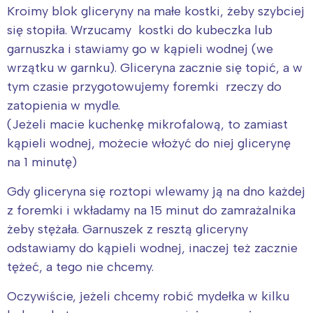
Kroimy blok gliceryny na małe kostki, żeby szybciej
się stopiła. Wrzucamy kostki do kubeczka lub
garnuszka i stawiamy go w kąpieli wodnej (we
wrzątku w garnku). Gliceryna zacznie się topić, a w
tym czasie przygotowujemy foremki rzeczy do
zatopienia w mydle.
(Jeżeli macie kuchenkę mikrofalową, to zamiast
kąpieli wodnej, możecie włożyć do niej glicerynę
na 1 minutę)
Gdy gliceryna się roztopi wlewamy ją na dno każdej
z foremki i wkładamy na 15 minut do zamrażalnika
żeby stężała. Garnuszek z resztą gliceryny
odstawiamy do kąpieli wodnej, inaczej też zacznie
tężeć, a tego nie chcemy.
Oczywiście, jeżeli chcemy robić mydełka w kilku