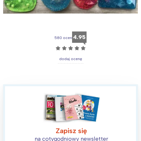
4.95
580 ocen
☆
☆
☆
☆
☆
dodaj ocenę
Zapisz się
na cotygodniowy newsletter