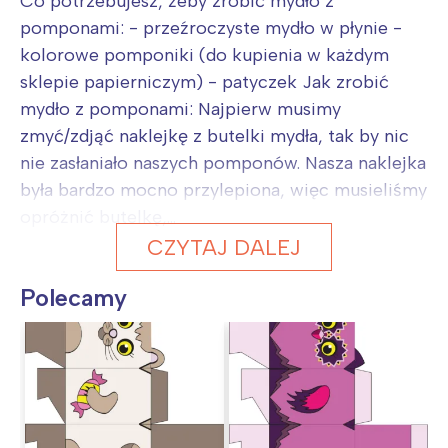
Co potrzebujesz, żeby zrobić mydło z
pomponami: - przeźroczyste mydło w płynie -
kolorowe pomponiki (do kupienia w każdym
sklepie papierniczym) - patyczek Jak zrobić
mydło z pomponami: Najpierw musimy
zmyć/zdjąć naklejkę z butelki mydła, tak by nic
nie zasłaniało naszych pomponów. Nasza naklejka
była bardzo mocno przylepiona, więc musieliśmy
opróżnić butelkę,...
CZYTAJ DALEJ
Polecamy