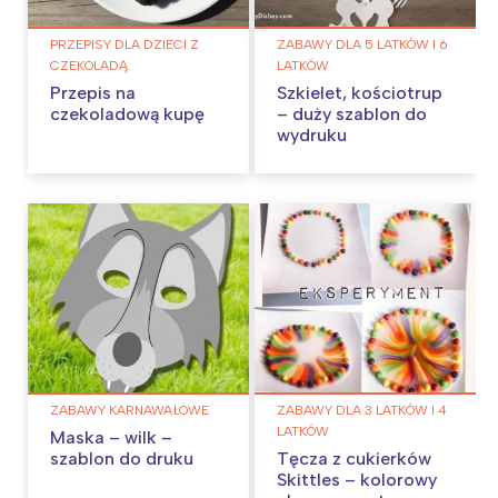
PRZEPISY DLA DZIECI Z
ZABAWY DLA 5 LATKÓW I 6
CZEKOLADĄ
LATKÓW
Przepis na
Szkielet, kościotrup
czekoladową kupę
– duży szablon do
wydruku
ZABAWY KARNAWAŁOWE
ZABAWY DLA 3 LATKÓW I 4
LATKÓW
Maska – wilk –
szablon do druku
Tęcza z cukierków
Skittles – kolorowy