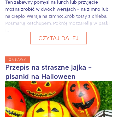
Ten zabawny pomysł na lunch lub przyjęcie
można zrobić w dwóch wersjach - na zimno lub
na ciepło. Wersja na zimno: Zrób tosty z chleba.
Posmaruj ketchupem. Pokrój mozzarellę w paski
i...
CZYTAJ DALEJ
ZABAWY
Przepis na straszne jajka -
pisanki na Halloween