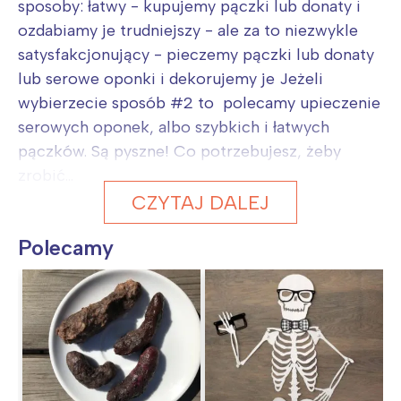
sposoby: łatwy - kupujemy pączki lub donaty i
ozdabiamy je trudniejszy - ale za to niezwykle
satysfakcjonujący - pieczemy pączki lub donaty
lub serowe oponki i dekorujemy je Jeżeli
wybierzecie sposób #2 to polecamy upieczenie
serowych oponek, albo szybkich i łatwych
pączków. Są pyszne! Co potrzebujesz, żeby
zrobić...
CZYTAJ DALEJ
Polecamy