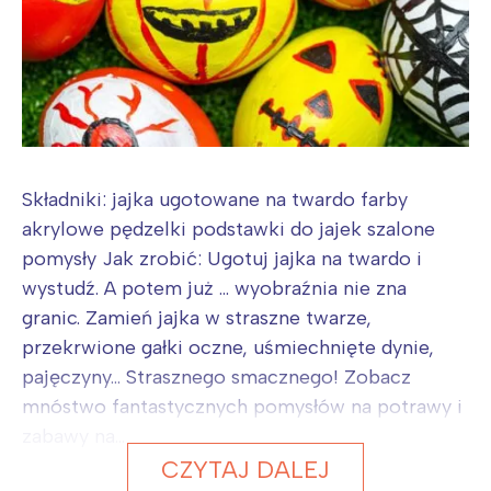
Składniki: jajka ugotowane na twardo farby
akrylowe pędzelki podstawki do jajek szalone
pomysły Jak zrobić: Ugotuj jajka na twardo i
wystudź. A potem już ... wyobraźnia nie zna
granic. Zamień jajka w straszne twarze,
przekrwione gałki oczne, uśmiechnięte dynie,
pajęczyny... Strasznego smacznego! Zobacz
mnóstwo fantastycznych pomysłów na potrawy i
zabawy na...
CZYTAJ DALEJ