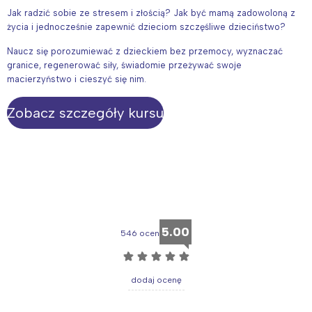
Jak radzić sobie ze stresem i złością? Jak być mamą zadowoloną z
życia i jednocześnie zapewnić dzieciom szczęśliwe dzieciństwo?
Naucz się porozumiewać z dzieckiem bez przemocy, wyznaczać
granice, regenerować siły, świadomie przeżywać swoje
macierzyństwo i cieszyć się nim.
Zobacz szczegóły kursu
5.00
546 ocen
☆
☆
☆
☆
☆
dodaj ocenę