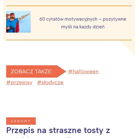
Warszawa
Śląsk
Łódź
Kraków
60 cytatów motywacyjnych – pozytywne
Trójmiasto
Południe
myśli na każdy dzień
Poznań
Północ
Wrocław
Wszystkie
Wybieram
ZOBACZ TAKŻE:
halloween
przepisy
słodycze
ZABAWY
Przepis na straszne tosty z