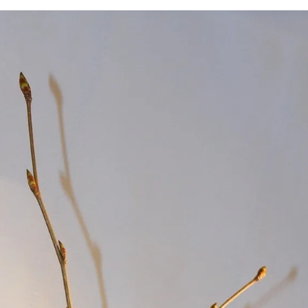
rójmiasto
Południe
oznań
Północ
rocław
Wszystkie
Wybieram