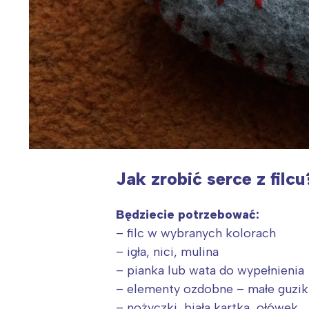
Jak zrobić serce z filcu
Będziecie potrzebować:
– filc w wybranych kolorach
– igła, nici, mulina
– pianka lub wata do wypełnienia
– elementy ozdobne – małe guziki
– nożyczki, biała kartka, ołówek