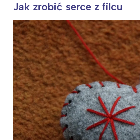
Jak zrobić serce z filcu
Wiosenny koncert ptaków na płocie
Kwitnąca wiśn