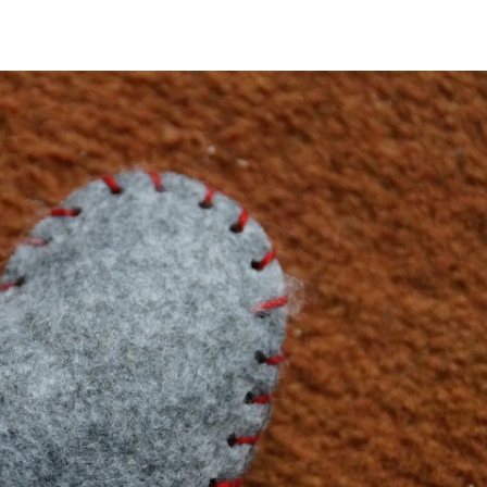
ia i jej płatki
Pszczoła i kwitnący ul