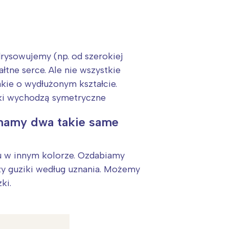
rysowujemy (np. od szerokiej
łtne serce. Ale nie wszystkie
akie o wydłużonym kształcie.
tki wychodzą symetryczne
inamy dwa takie same
cu w innym kolorze. Ozdabiamy
zy guziki według uznania. Możemy
ki.