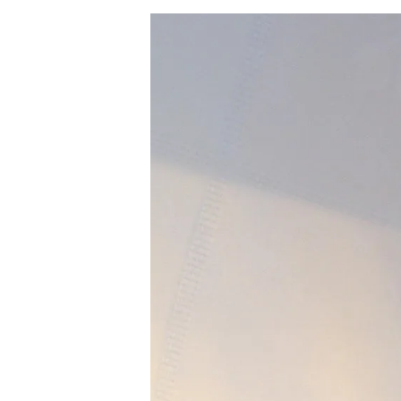
T
P
W