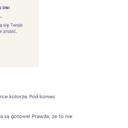
5 DNI
.
rą się Twoje
i zrobić.
:
erce kolorze. Pod koniec
ca są gotowe! Prawda, że to nie