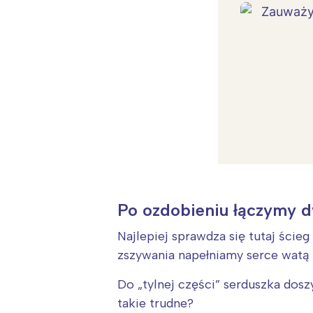
Po ozdobieniu łączymy d
Najlepiej sprawdza się tutaj ście
zszywania napełniamy serce watą 
W
Do „tylnej części” serduszka dosz
Ł
takie trudne?