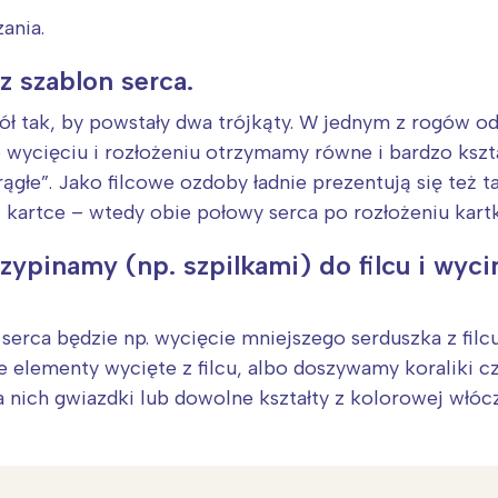
ania.
z szablon serca.
ł tak, by powstały dwa trójkąty. W jednym z rogów od
Po wycięciu i rozłożeniu otrzymamy równe i bardzo kszta
ągłe”. Jako filcowe ozdoby ładnie prezentują się też t
j kartce – wtedy obie połowy serca po rozłożeniu kar
zypinamy (np. szpilkami) do filcu i wyc
erca będzie np. wycięcie mniejszego serduszka z fil
 elementy wycięte z filcu, albo doszywamy koraliki c
a nich gwiazdki lub dowolne kształty z kolorowej włócz