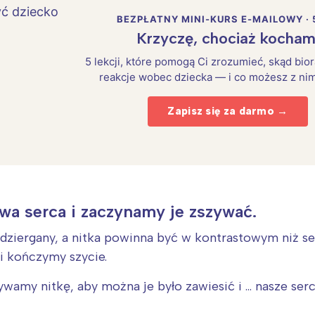
BEZPŁATNY MINI-KURS E-MAILOWY · 
Krzyczę, chociaż kocham
5 lekcji, które pomogą Ci zrozumieć, skąd bio
reakcje wobec dziecka — i co możesz z nim
Zapisz się za darmo →
wa serca i zaczynamy je zszywać.
Interesują mnie wydarzenia z tego regionu
g dziergany, a nitka powinna być w kontrastowym niż s
i kończymy szycie.
arszawa
Śląsk
ywamy nitkę, aby można je było zawiesić i … nasze ser
ódź
Kraków