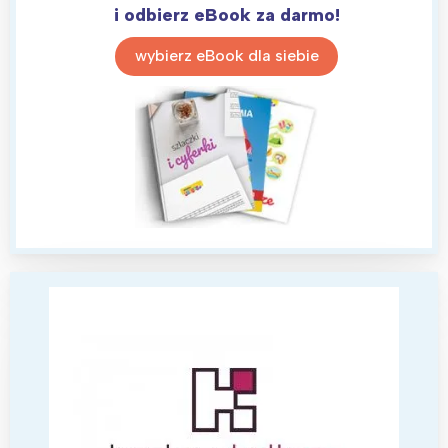
i odbierz eBook za darmo!
wybierz eBook dla siebie
Interesują mnie wydarzenia z
tego regionu:
Warszawa
Śląsk
Łódź
Kraków
Trójmiasto
Południe
Poznań
Północ
Wrocław
Wszystkie
Wybieram