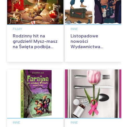
FILMY
INNE
Rodzinny hit na
Listopadowe
grudzień! Mysz-masz
nowości
na Święta podbija
Wydawnictwa
kina pełnią humoru i
Skarpa Warszawska.
przygód
Zaczytaj się jesienią!
INNE
INNE