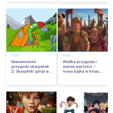
FILMY
FILMY
Niesamowite
Wielka przygoda i
przygody skarpetek
ważne wartości –
2. Skarpetki górą! w
nowa bajka w kinach
kinach od 12
od 30 stycznia
września