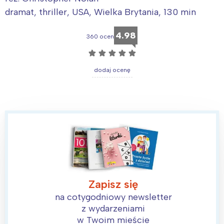
dramat, thriller, USA, Wielka Brytania, 130 min
4.98
360 ocen
☆
☆
☆
☆
☆
dodaj ocenę
Zapisz się
na cotygodniowy newsletter
z wydarzeniami
w Twoim mieście