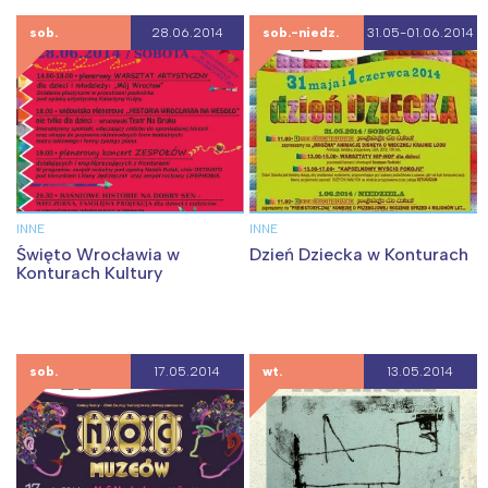
sob.
28.06.2014
sob.-niedz.
31.05-01.06.2014
INNE
INNE
Święto Wrocławia w
Dzień Dziecka w Konturach
Konturach Kultury
sob.
17.05.2014
wt.
13.05.2014