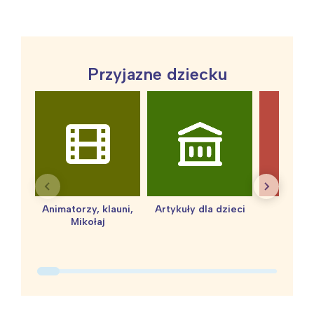
Interesują mnie wydarzenia z
tego regionu:
Przyjazne dziecku
Warszawa
Śląsk
Łódź
Kraków
Trójmiasto
Południe
Poznań
Północ
Wrocław
Wszystkie
Animatorzy, klauni,
Artykuły dla dzieci
baby 
Mikołaj
Wybieram