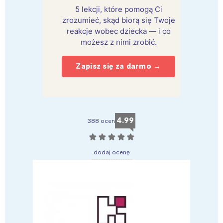
5 lekcji, które pomogą Ci
zrozumieć, skąd biorą się Twoje
reakcje wobec dziecka — i co
możesz z nimi zrobić.
Zapisz się za darmo →
4.99
388 ocen
☆
☆
☆
☆
☆
dodaj ocenę