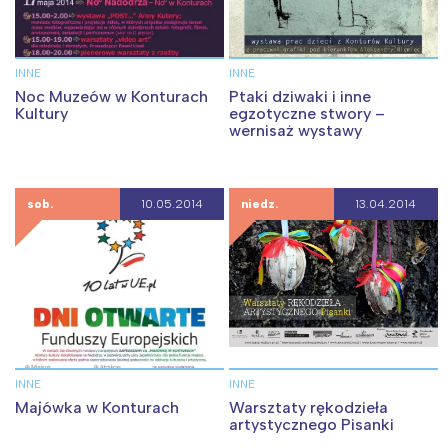
INNE
INNE
Noc Muzeów w Konturach
Ptaki dziwaki i inne
Kultury
egzotyczne stwory –
wernisaż wystawy
sob.
10.05.2014
niedz.
13.04.2014
INNE
INNE
Majówka w Konturach
Warsztaty rękodzieła
artystycznego Pisanki