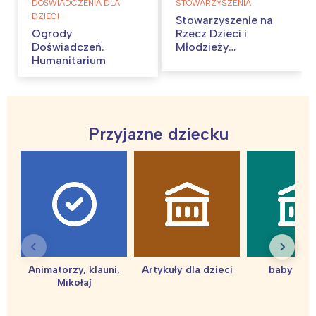
DOŚWIADCZENIA DLA
STOWARZYSZENIA
DZIECI
Stowarzyszenie na
Ogrody
Rzecz Dzieci i
Doświadczeń.
Młodzieży
Humanitarium
Wrocławska Galeria
Młodych
Przyjazne dziecku
Animatorzy, klauni,
Artykuły dla dzieci
baby sho
Mikołaj