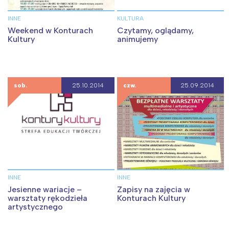
INNE
KULTURA
Weekend w Konturach
Czytamy, oglądamy,
Kultury
animujemy
sob.
25.10.2014
czw.
25.09.2014
INNE
INNE
Jesienne wariacje –
Zapisy na zajęcia w
warsztaty rękodzieła
Konturach Kultury
artystycznego