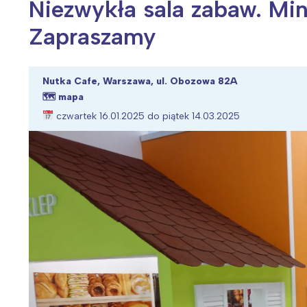
Niezwykła sala zabaw. Mi
Zapraszamy
Wiosenny koncert ptaków na płocie
Kwitnąca wiśn
Nutka Cafe, Warszawa, ul. Obozowa 82A
🗺
mapa
czwartek 16.01.2025 do piątek 14.03.2025