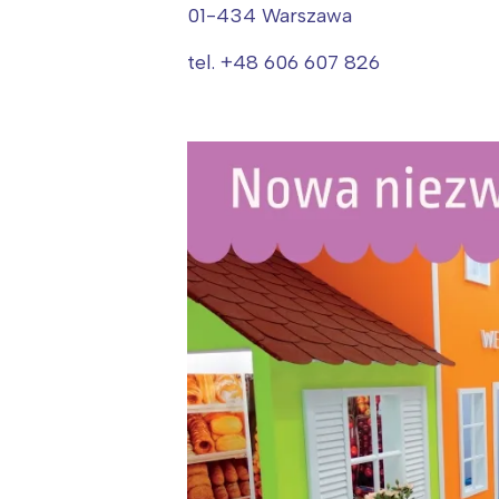
T
01-434 Warszawa
P
tel. +48 606 607 826
W