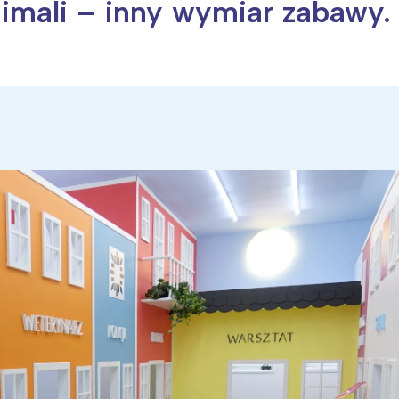
nimali – inny wymiar zabawy.
ia i jej płatki
Pszczoła i kwitnący ul