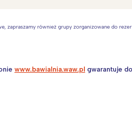
e, zapraszamy również grupy zorganizowane do rezerw
ronie
www.bawialnia.waw.pl
gwarantuje do
Interesują mnie wydarzenia z tego regionu
arszawa
Śląsk
ódź
Kraków