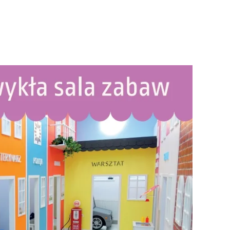
rójmiasto
Południe
oznań
Północ
rocław
Wszystkie
Wybieram