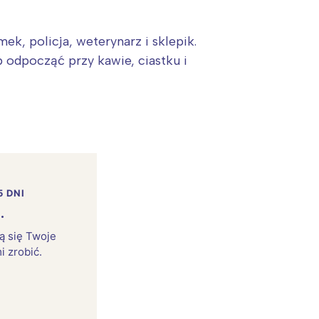
ek, policja, weterynarz i sklepik.
 odpocząć przy kawie, ciastku i
5 DNI
.
rą się Twoje
i zrobić.