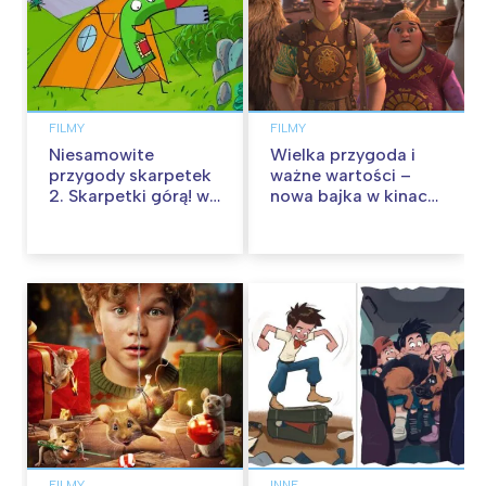
FILMY
FILMY
Niesamowite
Wielka przygoda i
przygody skarpetek
ważne wartości –
2. Skarpetki górą! w
nowa bajka w kinach
kinach od 12
od 30 stycznia
września
FILMY
INNE