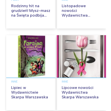
Rodzinny hit na
Listopadowe
grudzień! Mysz-masz
nowości
na Święta podbija
Wydawnictwa
kina pełnią humoru i
Skarpa Warszawska.
przygód
Zaczytaj się jesienią!
INNE
INNE
Lipiec w
Lipcowe nowości
Wydawnictwie
Wydawnictwa
Skarpa Warszawska
Skarpa Warszawska