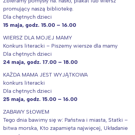
Zbieramy pomysły na: hasło, plakat lub wiersz
Interesują mnie wydarzenia z
promujący naszą bibliotekę.
tego regionu:
Dla chętnych dzieci
15 maja, godz. 15.00 – 16.00
Warszawa
Śląsk
WIERSZ DLA MOJEJ MAMY
Łódź
Kraków
Konkurs literacki – Piszemy wiersze dla mamy
Trójmiasto
Południe
Dla chętnych dzieci
24 maja, godz. 17.00 – 18.00
Poznań
Północ
Wrocław
Wszystkie
KAŻDA MAMA JEST WYJĄTKOWA
konkurs literacki
Wybieram
Dla chętnych dzieci
25 maja, godz. 15.00 – 16.00
ZABAWY SŁOWEM
Tego dnia bawimy się w: Państwa i miasta, Statki –
bitwa morska, Kto zapamięta najwięcej, Układanie