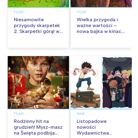
FILMY
FILMY
Niesamowite
Wielka przygoda i
przygody skarpetek
ważne wartości –
2. Skarpetki górą! w
nowa bajka w kinach
kinach od 12
od 30 stycznia
września
FILMY
INNE
Rodzinny hit na
Listopadowe
grudzień! Mysz-masz
nowości
na Święta podbija
Wydawnictwa