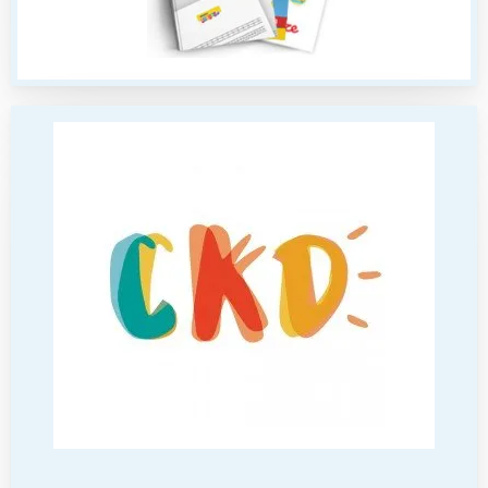
tego regionu:
Warszawa
Śląsk
Łódź
Kraków
Trójmiasto
Południe
Poznań
Północ
Wrocław
Wszystkie
Wybieram