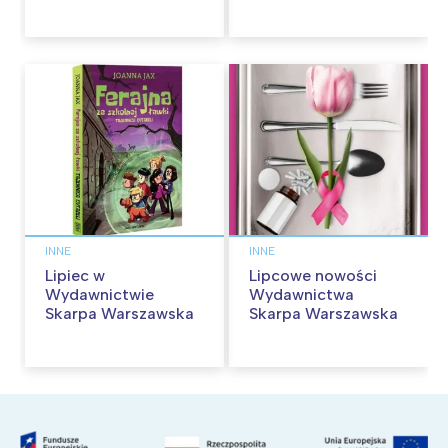
kina pełnią humoru i
Skarpa Warszawska.
przygód
Zaczytaj się jesienią!
INNE
INNE
Lipiec w
Lipcowe nowości
Wydawnictwie
Wydawnictwa
Skarpa Warszawska
Skarpa Warszawska