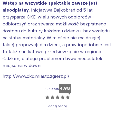
Wstęp na wszystkie spektakle zawsze jest
nieodpłatny.
Inicjatywa Bajkobrań od 5 lat
przysparza CKD wielu nowych odbiorców i
odbiorczyń oraz stwarza możliwość bezpłatnego
dostępu do kultury każdemu dziecku, bez względu
na status materialny. W mieście nie ma drugiej
takiej propozycji dla dzieci, a prawdopodobnie jest
to także unikatowe przedsięwzięcie w regionie
łódzkim, dlatego problemem bywa niedostatek
miejsc na widowni.
http://www.ckd.miasto.zgierz.pl/
4.98
404 ocen
☆
☆
☆
☆
☆
dodaj ocenę