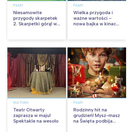
FILMY
FILMY
Niesamowite
Wielka przygoda i
przygody skarpetek
ważne wartości –
2. Skarpetki górą! w
nowa bajka w kinach
kinach od 12
od 30 stycznia
września
KULTURA
FILMY
Teatr Otwarty
Rodzinny hit na
zaprasza w maju!
grudzień! Mysz-masz
Spektakle na wesoło
na Święta podbija
kina pełnią humoru i