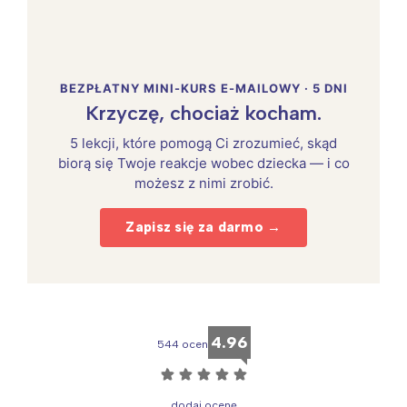
BEZPŁATNY MINI-KURS E-MAILOWY · 5 DNI
Krzyczę, chociaż kocham.
5 lekcji, które pomogą Ci zrozumieć, skąd
biorą się Twoje reakcje wobec dziecka — i co
możesz z nimi zrobić.
Zapisz się za darmo →
4.96
544 ocen
☆
☆
☆
☆
☆
dodaj ocenę