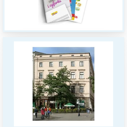
Interesują mnie wydarzenia z
tego regionu:
Warszawa
Śląsk
Łódź
Kraków
Trójmiasto
Południe
Poznań
Północ
Wrocław
Wszystkie