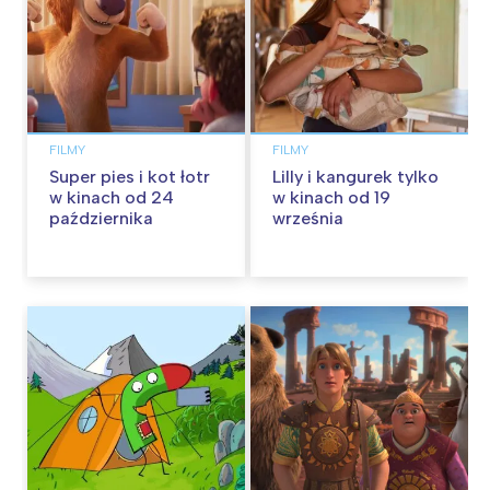
FILMY
FILMY
Super pies i kot łotr
Lilly i kangurek tylko
w kinach od 24
w kinach od 19
października
września