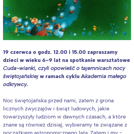
19 czerwca o godz. 12.00 i 15.00 zapraszamy
dzieci w wieku 6-9 lat na spotkanie warsztatowe
Cuda-wianki, czyli opowieść o tajemnicach nocy
świętojańskiej
w ramach cyklu A
kademia małego
odkrywcy
.
Noc świętojańska przed nami, zatem z grona
licznych zwyczajów i świąt ludowych, jakie
towarzyszyły ludziom w dawnych czasach, a które
znane są również dzisiaj, wybieramy te związane z
początkiem astronomicznego lata. Zatem i my −