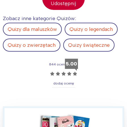
Udostępnij
Zobacz inne kategorie Quizów:
Quizy dla maluszków
Quizy o legendach
Quizy o zwierzętach
Quizy świąteczne
5.00
844 ocen
☆
☆
☆
☆
☆
dodaj ocenę