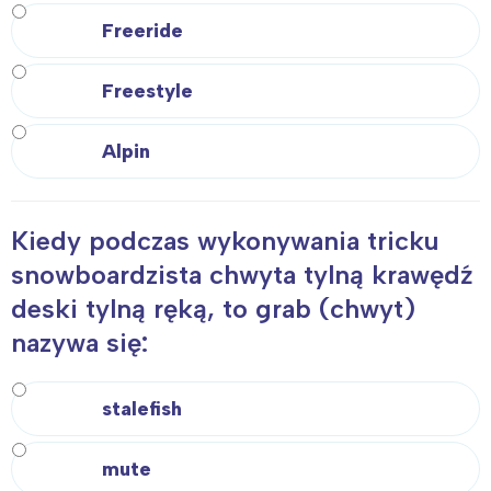
Freeride
Interesują mnie wydarzenia z
Freestyle
tego regionu:
Alpin
Warszawa
Śląsk
Łódź
Kraków
Kiedy podczas wykonywania tricku
Trójmiasto
Południe
snowboardzista chwyta tylną krawędź
Poznań
Północ
deski tylną ręką, to grab (chwyt)
Wrocław
Wszystkie
nazywa się:
Wybieram
stalefish
mute