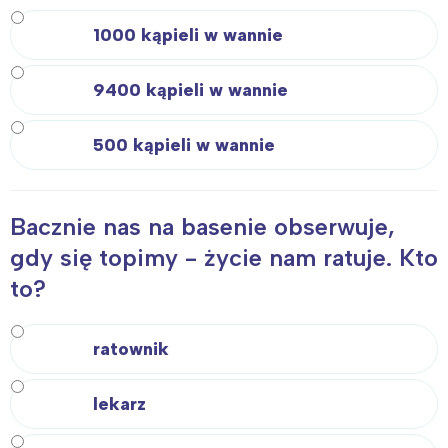
1000 kąpieli w wannie
9400 kąpieli w wannie
Interesują mnie wydarzenia z
tego regionu:
500 kąpieli w wannie
Warszawa
Śląsk
Bacznie nas na basenie obserwuje,
Łódź
Kraków
gdy się topimy - życie nam ratuje. Kto
Trójmiasto
Południe
to?
Poznań
Północ
Wrocław
Wszystkie
ratownik
Wybieram
lekarz