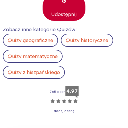
Udostępnij
Zobacz inne kategorie Quizów:
Quizy geograficzne
Quizy historyczne
Quizy matematyczne
Quizy z hiszpańskiego
4.97
765 ocen
☆
☆
☆
☆
☆
dodaj ocenę