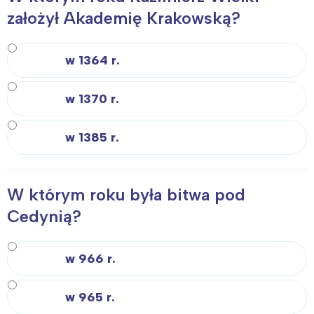
Trójmiasto
Południe
założył Akademię Krakowską?
Poznań
Północ
Wrocław
Wszystkie
w 1364 r.
w 1370 r.
Wybieram
w 1385 r.
W którym roku była bitwa pod
Cedynią?
w 966 r.
w 965 r.