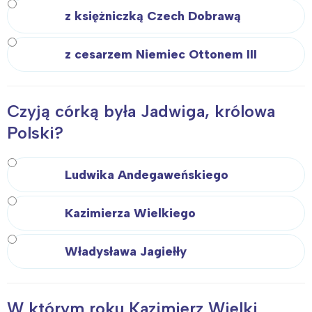
z księżniczką Czech Dobrawą
z cesarzem Niemiec Ottonem III
Czyją córką była Jadwiga, królowa
Polski?
Ludwika Andegaweńskiego
Kazimierza Wielkiego
Interesują mnie wydarzenia z
tego regionu:
Władysława Jagiełły
Warszawa
Śląsk
W którym roku Kazimierz Wielki
Łódź
Kraków