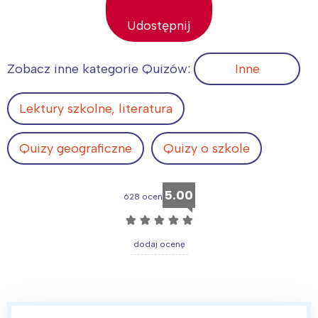
Udostępnij
Zobacz inne kategorie Quizów:
Inne
Lektury szkolne, literatura
Quizy geograficzne
Quizy o szkole
5.00
628 ocen
☆
☆
☆
☆
☆
dodaj ocenę