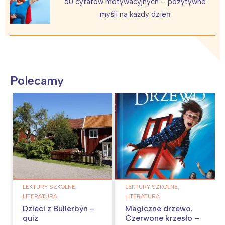
60 cytatów motywacyjnych – pozytywne
myśli na każdy dzień
Polecamy
LEKTURY SZKOLNE,
LEKTURY SZKOLNE,
LITERATURA
LITERATURA
Dzieci z Bullerbyn –
Magiczne drzewo.
quiz
Czerwone krzesło –