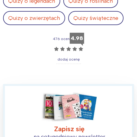
Quizy o legendach
Quizy o roślinach
Quizy o zwierzętach
Quizy świąteczne
4.98
476 ocen
☆
☆
☆
☆
☆
dodaj ocenę
Zapisz się
na cotygodniowy newsletter