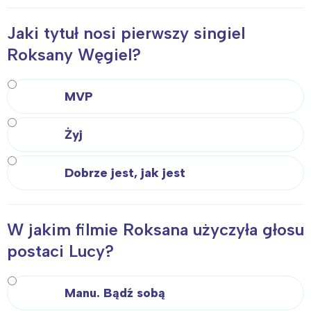
Interesują mnie wydarzenia z
Jaki tytuł nosi pierwszy singiel
tego regionu:
Roksany Węgiel?
Warszawa
Śląsk
MVP
Łódź
Kraków
Trójmiasto
Południe
Żyj
Poznań
Północ
Wrocław
Wszystkie
Dobrze jest, jak jest
Wybieram
W jakim filmie Roksana użyczyła głosu
postaci Lucy?
Manu. Bądź sobą