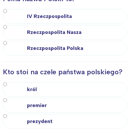
Łódź
Kraków
IV Rzeczpospolita
Trójmiasto
Południe
Poznań
Północ
Rzeczpospolita Nasza
Wrocław
Wszystkie
Rzeczpospolita Polska
Wybieram
Kto stoi na czele państwa polskiego?
król
premier
prezydent