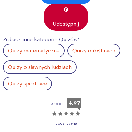
Udostępnij
Zobacz inne kategorie Quizów:
Quizy matematyczne
Quizy o roślinach
Quizy o sławnych ludziach
Quizy sportowe
4.97
345 ocen
☆
☆
☆
☆
☆
dodaj ocenę