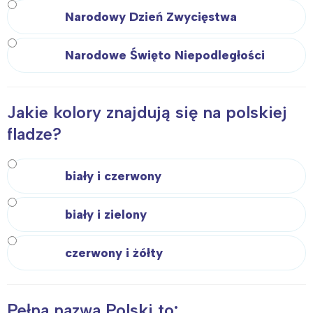
Narodowy Dzień Zwycięstwa
Narodowe Święto Niepodległości
Jakie kolory znajdują się na polskiej
fladze?
biały i czerwony
biały i zielony
Interesują mnie wydarzenia z
czerwony i żółty
tego regionu:
Pełna nazwa Polski to:
Warszawa
Śląsk