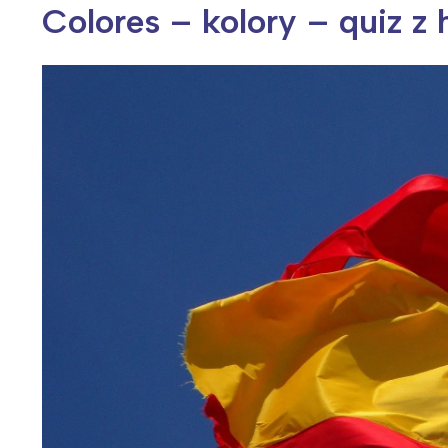
Colores – kolory – quiz z
Wiosenny koncert ptaków na płocie
Kwitnąca wiśn