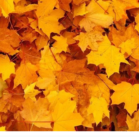
Interesują mnie wydarzenia z tego regionu
arszawa
Śląsk
ódź
Kraków