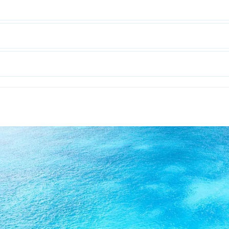
rójmiasto
Południe
oznań
Północ
rocław
Wszystkie
Wybieram