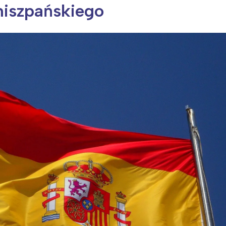
 hiszpańskiego
ia i jej płatki
Pszczoła i kwitnący ul