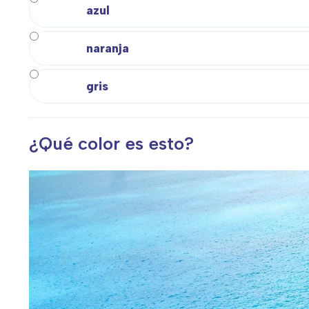
T
azul
P
W
naranja
gris
¿Qué color es esto?