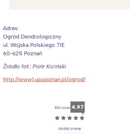
Adres:
Ogród Dendrologiczny
ul. Wojska Polskiego 71E
60-625 Poznań
Źródło fot.: Piotr Kiciński
http://www1.up.poznan.pl/ogrod/
4.97
831 ocen
☆
☆
☆
☆
☆
dodaj ocenę