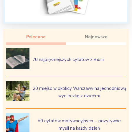
Warszawa
Śląsk
Łódź
Kraków
Trójmiasto
Południe
Polecane
Najnowsze
Poznań
Północ
Wrocław
Wszystkie
70 najpiękniejszych cytatów z Biblii
Wybieram
20 miejsc w okolicy Warszawy na jednodniową
wycieczkę z dziećmi
60 cytatów motywacyjnych – pozytywne
myśli na każdy dzień