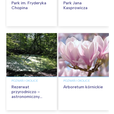
Park im. Fryderyka
Park Jana
Chopina
Kasprowicza
POZNAŃ I OKOLICE
POZNAŃ I OKOLICE
Rezerwat
Arboretum kórnickie
przyrodniczo –
astronomiczny
„Meteoryt” na
Morasku