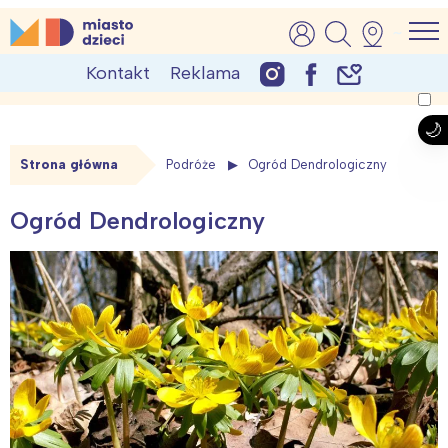
Skip
MiastoDzieci.pl
atrakcje dla dzieci, wydarzenia, imprezy rodzinne
to
Kontakt
Reklama
content
Strona główna
Podróże
Ogród Dendrologiczny
Ogród Dendrologiczny