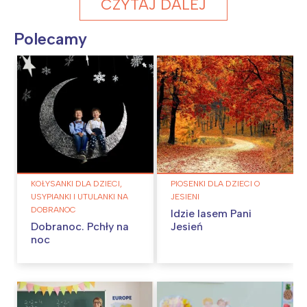
CZYTAJ DALEJ
Polecamy
KOŁYSANKI DLA DZIECI,
PIOSENKI DLA DZIECI O
USYPIANKI I UTULANKI NA
JESIENI
DOBRANOC
Idzie lasem Pani
Dobranoc. Pchły na
Jesień
noc