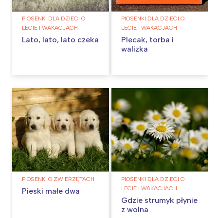
PIOSENKI DLA DZIECI O
PIOSENKI DLA DZIECI O
LECIE I WAKACJACH
LECIE I WAKACJACH
Lato, lato, lato czeka
Plecak, torba i
walizka
PIOSENKI O ZWIERZĘTACH
PIOSENKI DLA DZIECI O
LECIE I WAKACJACH
Pieski małe dwa
Gdzie strumyk płynie
z wolna