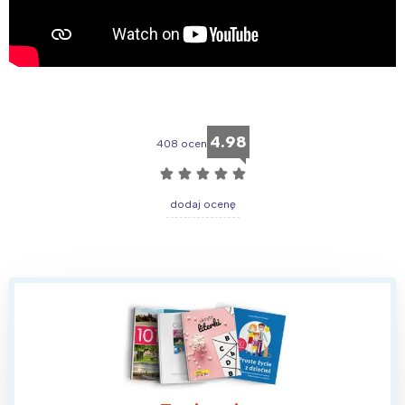
4.98
408 ocen
☆
☆
☆
☆
☆
dodaj ocenę