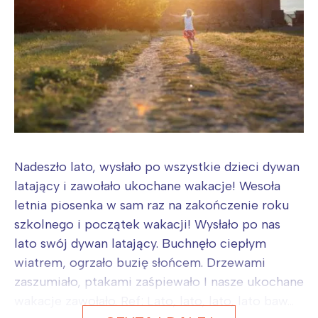
Nadeszło lato, wysłało po wszystkie dzieci dywan
latający i zawołało ukochane wakacje! Wesoła
letnia piosenka w sam raz na zakończenie roku
szkolnego i początek wakacji! Wysłało po nas
lato swój dywan latający. Buchnęło ciepłym
wiatrem, ogrzało buzię słońcem. Drzewami
zaszumiało, ptakami zaśpiewało I nasze ukochane
wakacje zawołało. Ref: Lato, lato, lato, lato baw...