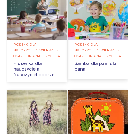
PIOSENKI DLA
PIOSENKI DLA
NAUCZYCIELA, WIERSZE Z
NAUCZYCIELA, WIERSZE Z
OKAZJI DNIA NAUCZYCIELA
OKAZJI DNIA NAUCZYCIELA
Piosenka dla
Samba dla pani dla
nauczyciela.
pana
Nauczyciel dobrze
wie…