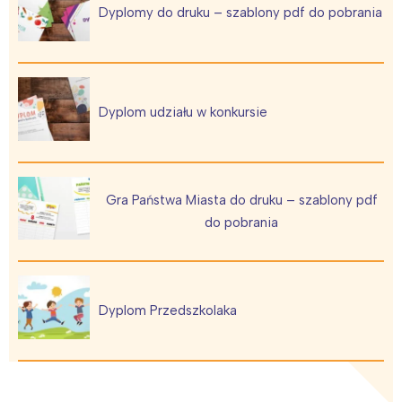
Dyplomy do druku – szablony pdf do pobrania
Interesują mnie wydarzenia z
tego regionu:
Dyplom udziału w konkursie
Warszawa
Śląsk
Łódź
Kraków
Trójmiasto
Południe
Gra Państwa Miasta do druku – szablony pdf
Poznań
Północ
do pobrania
Wrocław
Wszystkie
Wybieram
Dyplom Przedszkolaka