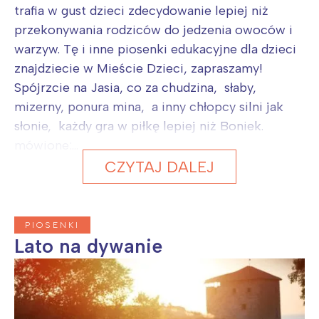
trafia w gust dzieci zdecydowanie lepiej niż
przekonywania rodziców do jedzenia owoców i
warzyw. Tę i inne piosenki edukacyjne dla dzieci
znajdziecie w Mieście Dzieci, zapraszamy!
Spójrzcie na Jasia, co za chudzina, słaby,
mizerny, ponura mina, a inny chłopcy silni jak
słonie, każdy gra w piłkę lepiej niż Boniek.
mówione:...
CZYTAJ DALEJ
PIOSENKI
Lato na dywanie