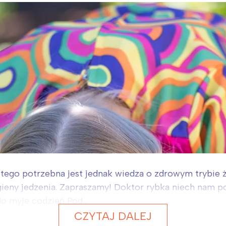
o tego potrzebna jest jednak wiedza o zdrowym trybie
igieny jedzenia. Zapraszamy! Doktor rybka niech nam p
ło myje codzień Pod...
CZYTAJ DALEJ