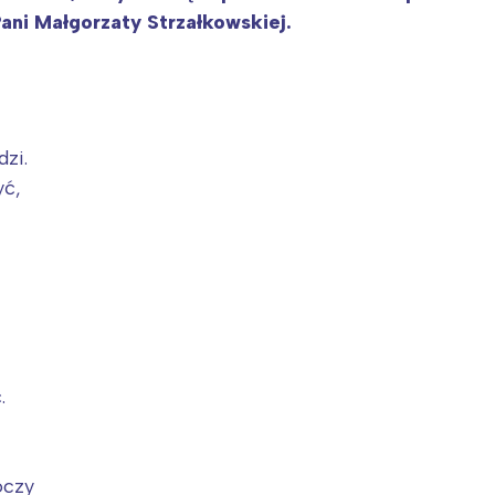
Pani Małgorzaty Strzałkowskiej.
dzi.
yć,
,
.
oczy