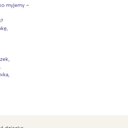
ko myjemy –
a?
nkę,
czek,
.
nika,
Interesują mnie wydarzenia z tego regionu
arszawa
Śląsk
ódź
Kraków