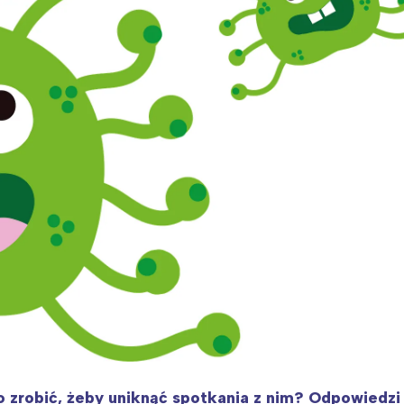
ia i jej płatki
Pszczoła i kwitnący ul
o zrobić, żeby uniknąć spotkania z nim? Odpowiedzi 