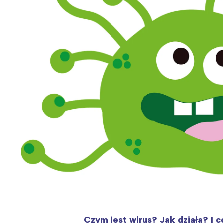
Wiosenny koncert ptaków na płocie
Kwitnąca wiśn
Czym jest wirus? Jak działa? I c