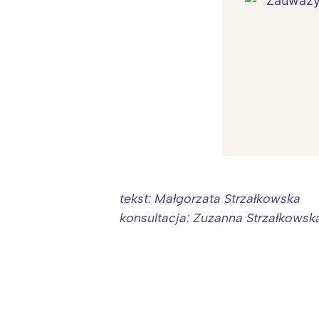
T
P
W
tekst: Małgorzata Strzałkowska
konsultacja: Zuzanna Strzałkowsk