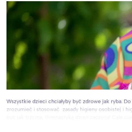
Wszystkie dzieci chciałyby być zdrowe jak ryba. D
zrozumieć i stosować zasady higieny osobistej i h
być jak trzcina, Gimnastyką dzień zaczyna! Całe cia