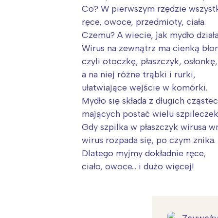
Co? W pierwszym rzędzie wszyst
ręce, owoce, przedmioty, ciała.
Czemu? A wiecie, jak mydło dział
Wirus na zewnątrz ma cienką bło
czyli otoczkę, płaszczyk, osłonkę,
a na niej różne trąbki i rurki,
ułatwiające wejście w komórki.
Mydło się składa z długich cząste
mających postać wielu szpileczek
Gdy szpilka w płaszczyk wirusa w
wirus rozpada się, po czym znika.
Dlatego myjmy dokładnie ręce,
ciało, owoce… i dużo więcej!
W
Ł