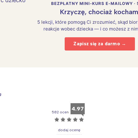
rójmiasto
Południe
BEZPŁATNY MINI-KURS E-MAILOWY · 
oznań
Północ
Krzyczę, chociaż kocham
rocław
Wszystkie
5 lekcji, które pomogą Ci zrozumieć, skąd bio
reakcje wobec dziecka — i co możesz z nim
Wybieram
Zapisz się za darmo →
a
4.97
582 ocen
☆
☆
☆
☆
☆
dodaj ocenę