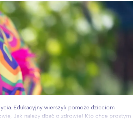
 życia. Edukacyjny wierszyk pomoże dzieciom
owie, Jak należy dbać o zdrowie! Kto chce prostym