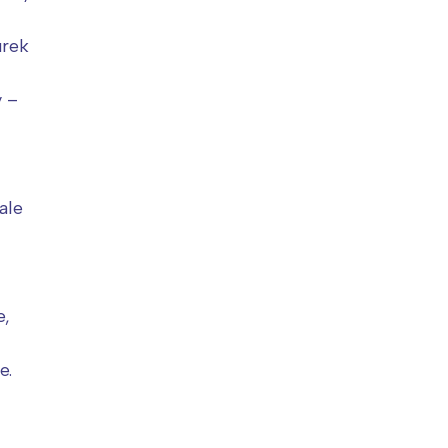
urek
y –
ale
e,
e.