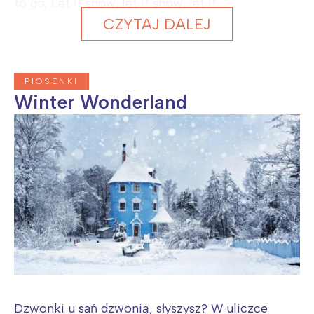
to go, Let it snow, let it snow, let it...
CZYTAJ DALEJ
PIOSENKI
Winter Wonderland
Dzwonki u sań dzwonią, słyszysz? W uliczce