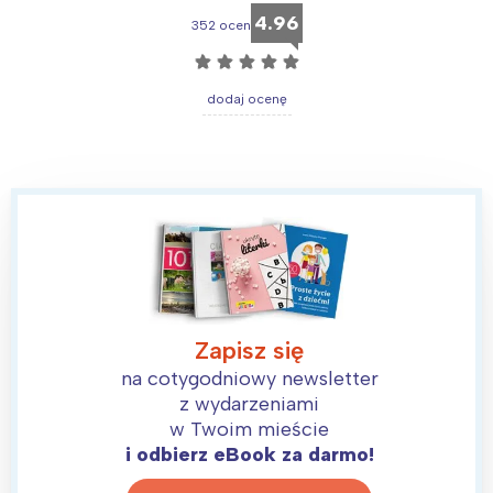
4.96
352 ocen
☆
☆
☆
☆
☆
dodaj ocenę
Zapisz się
na cotygodniowy newsletter
z wydarzeniami
Interesują mnie wydarzenia z
w Twoim mieście
tego regionu:
i odbierz eBook za darmo!