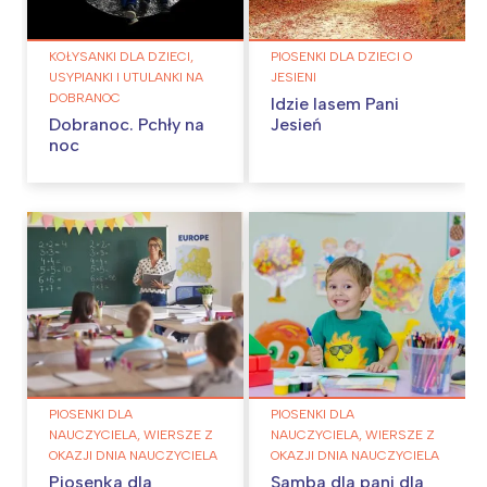
KOŁYSANKI DLA DZIECI,
PIOSENKI DLA DZIECI O
USYPIANKI I UTULANKI NA
JESIENI
DOBRANOC
Idzie lasem Pani
Dobranoc. Pchły na
Jesień
noc
PIOSENKI DLA
PIOSENKI DLA
NAUCZYCIELA, WIERSZE Z
NAUCZYCIELA, WIERSZE Z
OKAZJI DNIA NAUCZYCIELA
OKAZJI DNIA NAUCZYCIELA
Piosenka dla
Samba dla pani dla