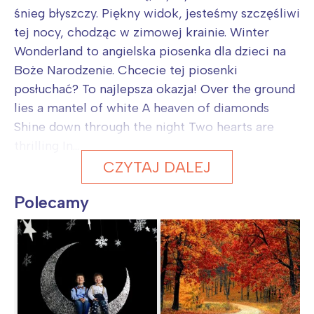
śnieg błyszczy. Piękny widok, jesteśmy szczęśliwi
tej nocy, chodząc w zimowej krainie. Winter
Wonderland to angielska piosenka dla dzieci na
Boże Narodzenie. Chcecie tej piosenki
posłuchać? To najlepsza okazja! Over the ground
lies a mantel of white A heaven of diamonds
Shine down through the night Two hearts are
thrilling In...
CZYTAJ DALEJ
Polecamy