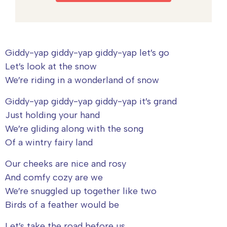
Giddy-yap giddy-yap giddy-yap let′s go
Let′s look at the snow
We′re riding in a wonderland of snow
Giddy-yap giddy-yap giddy-yap it′s grand
Just holding your hand
We′re gliding along with the song
Of a wintry fairy land
Our cheeks are nice and rosy
And comfy cozy are we
We′re snuggled up together like two
Birds of a feather would be
Let′s take the road before us