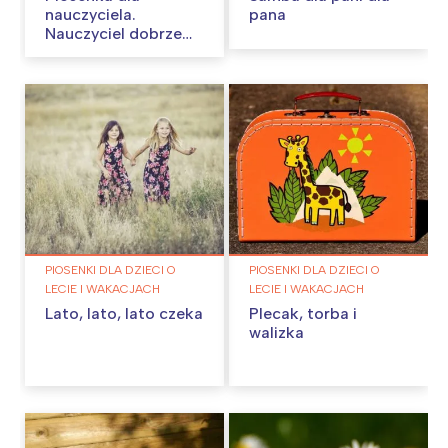
nauczyciela.
pana
Nauczyciel dobrze
wie…
PIOSENKI DLA DZIECI O
PIOSENKI DLA DZIECI O
LECIE I WAKACJACH
LECIE I WAKACJACH
Lato, lato, lato czeka
Plecak, torba i
walizka