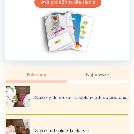
wybierz eBook dla siebie
Warszawa
Śląsk
Łódź
Kraków
Trójmiasto
Południe
Poznań
Północ
Wrocław
Wszystkie
Wybieram
Polecane
Najnowsze
Dyplomy do druku – szablony pdf do pobrania
Dyplom udziału w konkursie