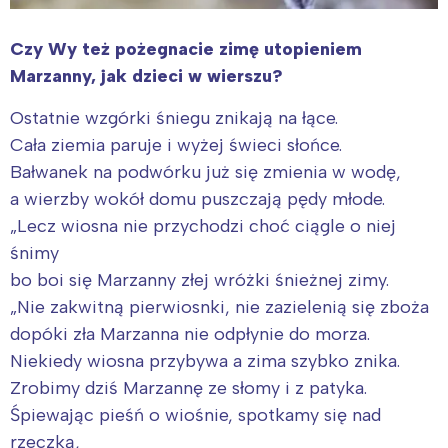
Czy Wy też pożegnacie zimę utopieniem
Marzanny, jak dzieci w wierszu?
Ostatnie wzgórki śniegu znikają na łące.
Cała ziemia paruje i wyżej świeci słońce.
Bałwanek na podwórku już się zmienia w wodę,
a wierzby wokół domu puszczają pędy młode.
„Lecz wiosna nie przychodzi choć ciągle o niej
śnimy
bo boi się Marzanny złej wróżki śnieżnej zimy.
„Nie zakwitną pierwiosnki, nie zazielenią się zboża
dopóki zła Marzanna nie odpłynie do morza.
Niekiedy wiosna przybywa a zima szybko znika.
Zrobimy dziś Marzannę ze słomy i z patyka.
Śpiewając pieśń o wiośnie, spotkamy się nad
rzeczką,