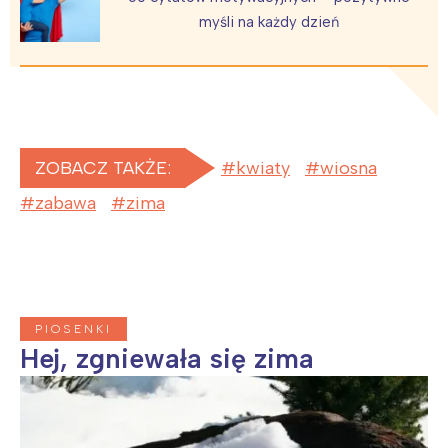
Warszawa
Śląsk
myśli na każdy dzień
Łódź
Kraków
Trójmiasto
Południe
Poznań
Północ
Wrocław
Wszystkie
ZOBACZ TAKŻE:
kwiaty
wiosna
Wybieram
zabawa
zima
PIOSENKI
Hej, zgniewała się zima