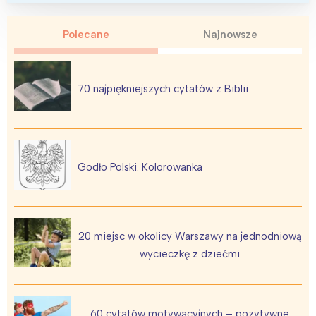
Polecane
Najnowsze
70 najpiękniejszych cytatów z Biblii
Godło Polski. Kolorowanka
20 miejsc w okolicy Warszawy na jednodniową
wycieczkę z dziećmi
Interesują mnie wydarzenia z
tego regionu:
60 cytatów motywacyjnych – pozytywne