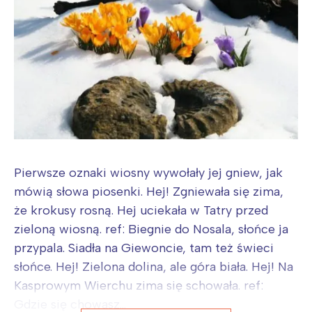
Pierwsze oznaki wiosny wywołały jej gniew, jak
mówią słowa piosenki. Hej! Zgniewała się zima,
że krokusy rosną. Hej uciekała w Tatry przed
zieloną wiosną. ref: Biegnie do Nosala, słońce ja
przypala. Siadła na Giewoncie, tam też świeci
słońce. Hej! Zielona dolina, ale góra biała. Hej! Na
Kasprowym Wierchu zima się schowała. ref:
Gdzie się chowasz...