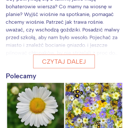
bohaterowie wiersza? Co mamy na wiosnę w
planie? Wyjść wiośnie na spotkanie, pomagać
chcemy wiośnie. Patrzeć jak trawa rośnie.
uważać, czy wschodzą goździki. Posadzić malwy
przed szkołą, aby nam było wesoło. Pojechać za
miasto i znaleźć bocianie gniazdo. i jeszcze
pilnować chłopaków, by nie strzelali z proc do...
CZYTAJ DALEJ
Polecamy