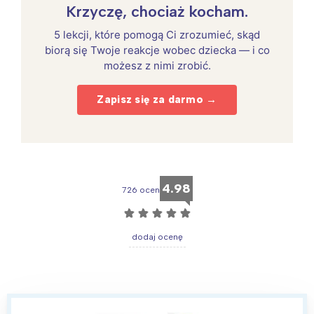
Krzyczę, chociaż kocham.
5 lekcji, które pomogą Ci zrozumieć, skąd
biorą się Twoje reakcje wobec dziecka — i co
możesz z nimi zrobić.
Zapisz się za darmo →
4.98
726 ocen
☆
☆
☆
☆
☆
dodaj ocenę